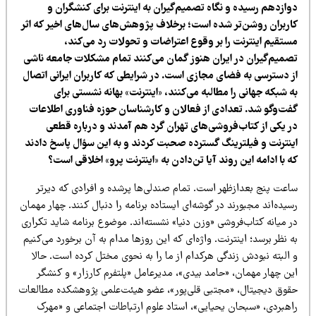
وازدهم رسیده و نگاه تصمیم‌گیران به اینترنت برای کنشگران و
اربران روشن‌تر شده است؛ برخلاف پژوهش‌های سال‌های اخیر که اثر
ستقیم اینترنت را بر وقوع اعتراضات و تحولات رد می‌کند،
صمیم‌گیران در ایران هنوز گمان می‌کنند تمام مشکلات جامعه ناشی
ز دسترسی به فضای مجازی است. در شرایطی که کاربران ایرانی اتصال
 شبکه جهانی را مطالبه می‌کنند، «اینترنت» بهانه نشستی برای
فت‌وگو شد. تعدادی از فعالان و کارشناسان حوزه فناوری اطلاعات
ر یکی از کتاب‌فروشی‌های تهران گرد هم آمدند و درباره قطعی
ینترنت و فیلترینگ گسترده صحبت کردند و به این سؤال پاسخ دادند
 با ادامه این روند آیا تن‌دادن به «اینترنت پرو» اخلاقی است؟
اعت پنج بعدازظهر است. تمام صندلی‌ها پرشده و افرادی که دیرتر
یده‌اند مجبورند در گوشه‌ای ایستاده برنامه را دنبال کنند. چهار مهمان
 میانه کتاب‌فروشی «وزن دنیا» نشسته‌اند. موضوع برنامه شاید تکراری
 نظر برسد؛ اینترنت. واژه‌ای که این روزها مدام به آن برخورد می‌کنیم
 البته نبودش زندگی هرکدام از ما را به نحوی مختل کرده است. حالا
ین چهار مهمان، «حامد بیدی»، مدیرعامل «پلتفرم کارزار» و کنشگر
قوق دیجیتال، «مجتبی قلی‌پور»، عضو هیئت‌علمی پژوهشکده مطالعات
اهبردی، «سبحان یحیایی»، استاد علوم ارتباطات اجتماعی و «مهرک