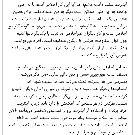
نترنت سفید داشته باشم؛ اما آیا این کار اخلاقی است یا نه. حتی
امعه به این دلیل ممکن است دیگر به من اعتماد نکند. برای همین
‌عنوان یک رسانه می‌گویم یا باید دسترسی همه برقرار شود یا من هم
ر این محدودیت به کار خود ادامه می‌دهم. اما نمی‌توانم بگویم کار من
لاقی است و کار دیگران غیراخلاقی. ما نباید با یکدیگر دعوا کنیم؛
ون توان مقاومت هرکس با دیگری متفاوت است. افراد می‌خواهند
ندگی کنند و از آن لذت ببرند. این یک نیاز است و همه سعی می‌کنند
‌نوعی آن را برآورده کنند.»
حیایی اخلاقی بودن را نرساندن ضرر غیرضرور به دیگری می‌داند و
عتقد است هیچ‌چیزی حسن و قبح ذاتی ندارد: «من فکر می‌کنم
سترسی من به اینترنت کمک می‌کند صداها شنیده شود؛ اما
تخاب‌های دیگر هم وجود دارد و نمی‌توان چیزی را برای دیگری تجویز
رد.» حامد بیدی هم در این باره می‌گوید: «الان زمان سکوت جامعه
یست. هرکس در هر سطحی که امکانش را دارد باید درباره اینترنت
ف بزند.» او استفاده از اینترنت پرو را تصمیمی شخصی می‌داند: «الان
وضوع ما اخلاق نیست؛ بلکه حرف‌زدن است. مسئله اصلی ما قطع
نترنت است و باید درباره آن بحث شود. باید به هر شکلی که می‌توانیم
دایمان را برسانیم و حرف بزنیم.»