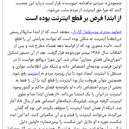
حمودی»، سردبیر ماهنامه «پیوست»، قرار است درباره این صحبت
نند که چرا حق اینترنت از مردم سلب می‌شود.
ز ابتدا فرض بر قطع اینترنت بوده است
حامد بیدی»، مدیرعامل کارزار
، معتقد است که از ابتدا سازوکار رسمی
رابطه‌با اینترنت به شکلی بوده است که بتوانند به‌راحتی آن را قطع
نند. «ایده محوری بود که از اواسط دهه هشتاد مطرح شد و پس از
اتفاقات سال ۱۳۸۸ بیشتر موردتوجه قرار گرفت. بعد از آن دستور تشکیل
شورای‌عالی فضای مجازی” صادر شد. این شورا درواقع خواست تا در
ولین فرصت بودجه‌ای اختصاص داده و شبکه ملی اطلاعات، موازی و
تقل با اینترنت ایجاد شود تا نیاز روزمره مردم به
اینترنت
رفع شود.
چنین بتوان هروقت نیاز بود اینترنت را قطع کرد یا آن را فقط به
خشی از مردم اختصاص داد.» او باتوجه‌به فضای حاکم بر کشور وجود
نترنت در ایران را یک استثنا می‌داند. «از همان ابتدا مدام جلوی
اینترنت گرفته می‌شد. فیلترینگ شبکه‌های اجتماعی هم از سال ۸۸ آغاز
. اینکه از همان ابتدا اینترنت را متوقف نکردند این بود که گمان
‌کردند می‌توانند اینترنت را فیلتر و بر آن حکمرانی کنند، اما این ایده
کست خورد.» او دلایل این شکست را برمی‌شمارد: «اولین دلیل
ست آن‌ها فناوری بود. زمانی فیلترینگ هوشمند در دستور کار بود؛ اما