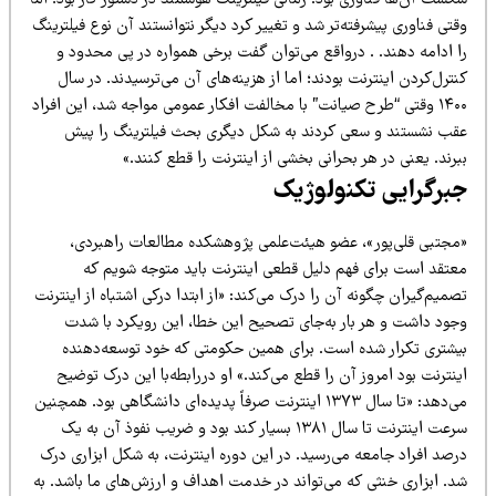
تی فناوری پیشرفته‌تر شد و تغییر کرد دیگر نتوانستند آن نوع فیلترینگ
ا ادامه دهند. . درواقع می‌توان گفت برخی همواره در پی محدود و
ترل‌کردن اینترنت بودند؛ اما از هزینه‌های آن می‌ترسیدند. در سال
۱۴۰۰ وقتی “طرح صیانت” با مخالفت افکار عمومی مواجه شد، این افراد
قب نشستند و سعی کردند به شکل دیگری بحث فیلترینگ را پیش
رند. یعنی در هر بحرانی بخشی از اینترنت را قطع کنند.»
برگرایی تکنولوژیک
مجتبی قلی‌پور»، عضو هیئت‌علمی پژوهشکده مطالعات راهبردی،
عتقد است برای فهم دلیل قطعی اینترنت باید متوجه شویم که
میم‌گیران چگونه آن را درک می‌کند: «از ابتدا درکی اشتباه از اینترنت
جود داشت و هر بار به‌جای تصحیح این خطا، این رویکرد با شدت
یشتری تکرار شده است. برای همین حکومتی که خود توسعه‌دهنده
نترنت بود امروز آن را قطع می‌کند.» او دررابطه‌با این درک توضیح
می‌دهد: «تا سال ۱۳۷۳ اینترنت صرفاً پدیده‌ای دانشگاهی بود. همچنین
سرعت اینترنت تا سال ۱۳۸۱ بسیار کند بود و ضریب نفوذ آن به یک
رصد افراد جامعه می‌رسید. در این دوره اینترنت، به شکل ابزاری درک
د. ابزاری خنثی که می‌تواند در خدمت اهداف و ارزش‌های ما باشد. به