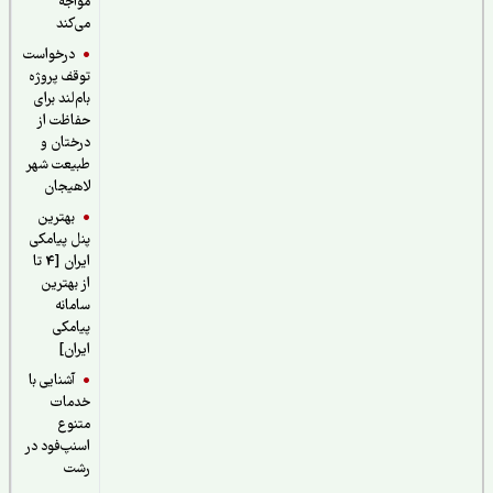
مواجه
می‌کند
درخواست
توقف پروژه
بام‌لند برای
حفاظت از
درختان و
طبیعت شهر
لاهیجان
بهترین
پنل پیامکی
ایران [4 تا
از بهترین
سامانه
پیامکی
ایران]
آشنایی با
خدمات
متنوع
اسنپ‌فود در
رشت