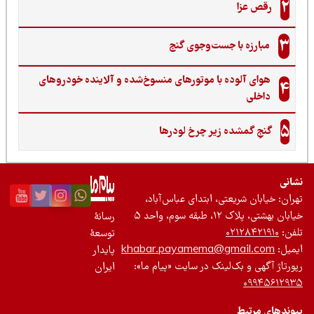
2
رقص عزا
3
مبارزه با جست‌وجوی گنج‌
هوای آلوده با موتورهای منسوخ‌شده و آلاینده خودروهای
4
داخلی
5
گنجِ گمشده زیر چرخ لودرها
نی
ان: خیابان شریعتی، ابتدای عباس‌آباد،
 بهشتی، پلاک ۱۲، طبقه سوم، واحد ۵
رسانۀ
ن:
۰۲۱۲۸۴۲۱۹۱۰
توسعۀ
یل:
khabar.payamema@gmail.com
پایدار
رتاژ آگهی و بک‌لینک در سایت «پیام ما»:
ایران
۰۹۹۴۵۶۱۲
ندهای مرتبط