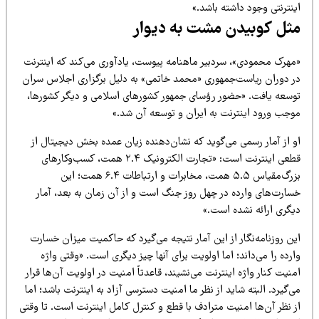
نترنتی وجود داشته باشد.»
ثل کوبیدن مشت به دیوار
مهرک محمودی»، سردبیر ماهنامه پیوست، یادآوری می‌کند که اینترنت
ر دوران ریاست‌جمهوری «محمد خاتمی» به دلیل برگزاری اجلاس سران
وسعه یافت. «حضور رؤسای جمهور کشورهای اسلامی و دیگر کشورها،
وجب ورود اینترنت به ایران و توسعه آن شد.»
و از آمار رسمی می‌گوید که نشان‌دهنده زیان عمده بخش دیجیتال از
قطعی اینترنت است: «تجارت الکترونیک ۲.۴ همت، کسب‌وکارهای
بزرگ‌مقیاس ۵.۵ همت، مخابرات و ارتباطات ۶.۴ همت؛ این
سارت‌های وارده در چهل روز جنگ است و از آن زمان به بعد، آمار
یگری ارائه نشده است.»
ن روزنامه‌نگار از این آمار نتیجه می‌گیرد که حاکمیت میزان خسارت
رده را می‌داند؛ اما اولویت برای آنها چیز دیگری است. «وقتی واژه
نیت کنار واژه اینترنت می‌نشیند، قاعدتاً امنیت در اولویت آن‌ها قرار
‌گیرد. البته شاید از نظر ما امنیت دسترسی آزاد به اینترنت باشد؛ اما
 نظر آن‌ها امنیت مترادف با قطع و کنترل کامل اینترنت است. تا وقتی