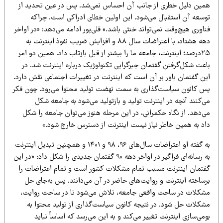
مین دلیل خطری از جانب آن احساس نمی‌شد. پس در عین تحدید از
وسعه آن استقبال می‌شود. این اولین خطای ادراکی است. چراکه
اوری هیچ‌وقت نمی‌تواند خنثی باشد.» قلی‌پور ادامه می‌دهد: «در اواخر
دهه هشتاد، با اعتراضات سال ۸۸ و افزایش ضریب نفوذ اینترنت به
۲۵درصد؛ اینترنت، جامعه ما را بیشتر از قبل بازتاب داد. همین دو امر
اعث شکل‌گرفتن گفتمان جبرگرایی تکنولوژیک درباره اینترنت شد. در
ین گفتمان باور بر آن است که اینترنت در تغییرات اجتماعی نقش دارد.
س کانون سیاست‌گذاری به سمت نهضت تولید محتوا می‌رود. چون فکر
‌کنند آنچه در اینترنت تولید و بازتولید می‌شود به جامعه شکل
‌دهد. از نگاه حکمرانی، در این مرحله هنوز می‌توان جامعه را شکل
اد به همین خاطر نیاز نیست اینترنت از دسترس خارج شود.»
به گفته او اعتراضات سال‌های ۹۶، ۹۸ و ۱۴۰۱ و همچنین تبدیل اینترنت
به رسانه‌ای فراگیر در اواخر دهه ۹۰ گفتمان جدیدی را شکل داد: «در این
فتمان اینترنت مسبب تمام مشکلات کشور است و تمام اعتراضات را
رساخته اینترنت و روایت‌های حاضر در آن می‌دانند. پس به‌جای حل
شکلات در ساحت واقعی جامعه، تلاش می‌شود تا در ساحت روایت،
شکلات حل شود. در نتیجه کانون سیاست‌گذاری از تولید محتوا به
می‌سازی اینترنت تغییر می‌کند و به این می‌رسد که اساساً نباید