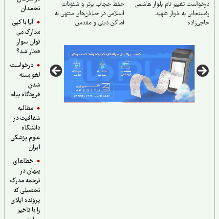
واست تغییر نام بلوار هاشمی
حفظ حجاب برتر و شئونات
تخمدان
نجانی به بلوار شهید
اسلامی در خیابان‌های منتهی به
آیا با کپی
ی‌زاده
اماکن دینی و مقدس
مدارک می
توان سوار
قطار شد؟
درخواست
لغو بسته
شدن
فرودگاه پیام
مطالبه
شفافیت در
دانشگاه
علوم پزشکی
ایران
خطاهای
پنهان در
ترجمه مدرک
تحصیلی که
پرونده اپلای
را با تاخیر