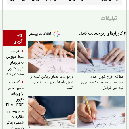
تبلیغات
ارزارهای زیر حمایت کنید:
وب
گردی
قیمت
بلیط اتوبوس
به مرزهای
غربی کشور
مشخص شد
لبه خرج کردن، عدم
درخواست اهدای رایگان کیسه و
کمک به
است و مدیریت درست برای
زنبیل پارچه‌ای جهت خرید جای
 ملی فوتبال
کیسه‌
تأمین مالی
یا واردات
داروی
ELAHERE
برای بیماران
مقاوم به
شیمی‌درمانی
در سرطان