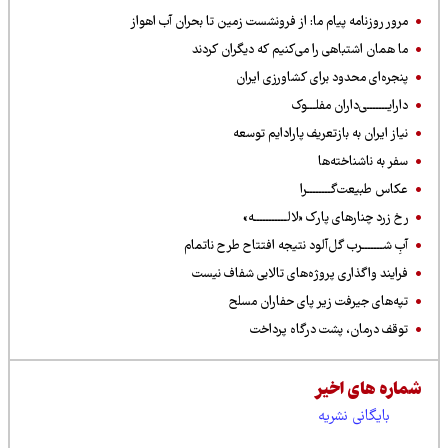
مرور روزنامه پیام ما: از فرونشست زمین تا بحران آب اهواز
ما همان اشتباهی را می‌کنیم که دیگران کردند
پنجره‌ای محدود برای کشاورزی ایران
دارایـــــــی‌داران مفلـــوک
نیاز ایران به بازتعریف پارادایم توسعه
سفر به ناشناخته‌ها
عکاس طبیعت‌گــــــــرا
رخ زرد چنارهای پارک «لالـــــــــــه»
آبِ شـــــــرب گل‌آلود نتیجه افتتاح طرح ناتمام
فرایند واگذاری پروژه‌های تالابی شفاف نیست
تپه‌های جیرفت زیر پای حفاران مسلح
توقف درمان، پشت درگاه پرداخت
شماره های اخیر
بایگانی نشریه