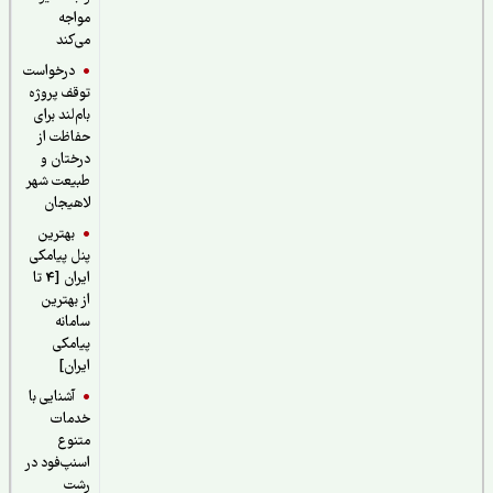
مواجه
می‌کند
درخواست
توقف پروژه
بام‌لند برای
حفاظت از
درختان و
طبیعت شهر
لاهیجان
بهترین
پنل پیامکی
ایران [4 تا
از بهترین
سامانه
پیامکی
ایران]
آشنایی با
خدمات
متنوع
اسنپ‌فود در
رشت