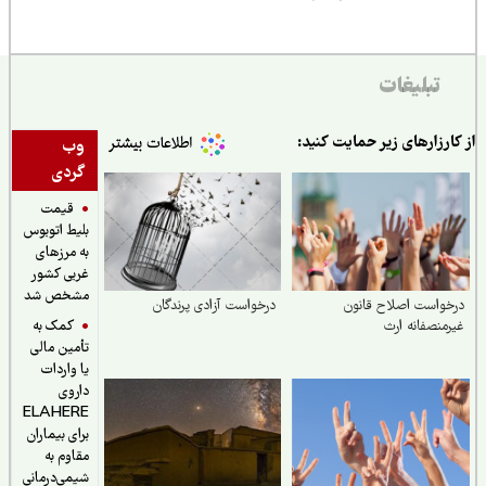
تبلیغات
از کارزارهای زیر حمایت کنید:
وب
گردی
قیمت
بلیط اتوبوس
به مرزهای
غربی کشور
مشخص شد
درخواست اصلاح قانون
درخواست آزادی پرندگان
کمک به
غیرمنصفانه ارث
تأمین مالی
یا واردات
داروی
ELAHERE
برای بیماران
مقاوم به
شیمی‌درمانی