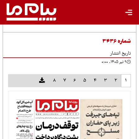
شماره ۳۴۳۶
تاریخ انتشار
۹ تیر ۱۴۰۵، ۰:۰۰
8
7
6
5
4
3
2
1