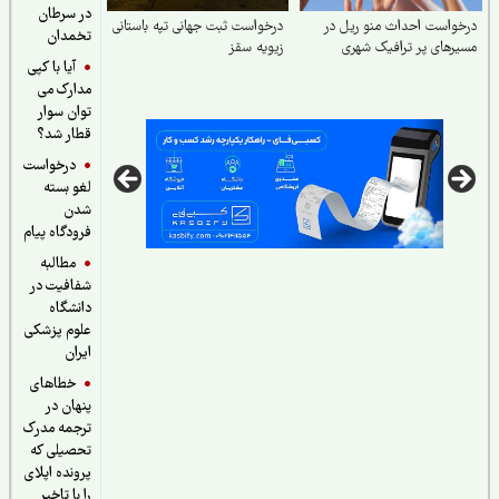
در سرطان
درخواست احداث منو ریل در
درخواست ثبت جهانی تپه باستانی
تخمدان
مسیرهای پر ترافیک شهری
زیویه سقز
آیا با کپی
مدارک می
توان سوار
قطار شد؟
درخواست
لغو بسته
شدن
فرودگاه پیام
مطالبه
شفافیت در
دانشگاه
علوم پزشکی
ایران
خطاهای
پنهان در
ترجمه مدرک
تحصیلی که
پرونده اپلای
را با تاخیر