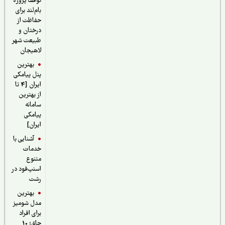
توقف پروژه
بام‌لند برای
حفاظت از
درختان و
طبیعت شهر
لاهیجان
بهترین
پنل پیامکی
ایران [4 تا
از بهترین
سامانه
پیامکی
ایران]
آشنایی با
خدمات
متنوع
اسنپ‌فود در
رشت
بهترین
مدل شومیز
برای افراد
چاق؛ 10