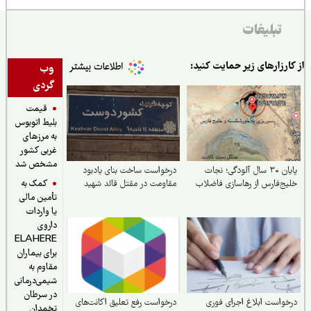
تبلیغات
از کارزارهای زیر حمایت کنید:
وب
گردی
قیمت
بلیط اتوبوس
به مرزهای
غربی کشور
مشخص شد
پایان ۳۰ سال آلودگی؛ نجات
درخواست ساخت بنای یادبود
کمک به
خلیج‌فارس از رهاسازی فاضلاب
مقاومت در مقتل قائد شهید
تأمین مالی
یا واردات
داروی
ELAHERE
برای بیماران
مقاوم به
شیمی‌درمانی
در سرطان
درخواست ابلاغ اجرای فوری
درخواست رفع تعلیق اکانت‌های
تخمدان