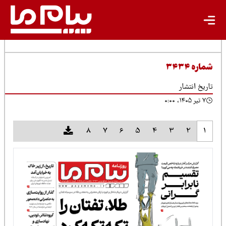
شماره ۳۴۳۴
تاریخ انتشار
۷ تیر ۱۴۰۵، ۰:۰۰
8
7
6
5
4
3
2
1