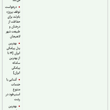
می‌کند
درخواست
توقف پروژه
بام‌لند برای
حفاظت از
درختان و
طبیعت شهر
لاهیجان
بهترین
پنل پیامکی
ایران [4 تا
از بهترین
سامانه
پیامکی
ایران]
آشنایی با
خدمات
متنوع
اسنپ‌فود در
رشت
بهترین