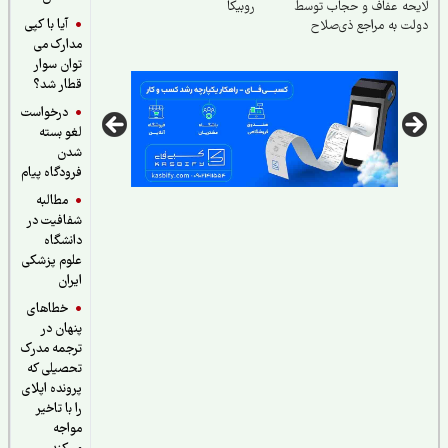
لایحه عفاف و حجاب توسط
روبیکا
آیا با کپی
دولت به مراجع ذی‌صلاح
مدارک می
توان سوار
قطار شد؟
درخواست
لغو بسته
شدن
فرودگاه پیام
مطالبه
شفافیت در
دانشگاه
علوم پزشکی
ایران
خطاهای
پنهان در
ترجمه مدرک
تحصیلی که
پرونده اپلای
را با تاخیر
مواجه