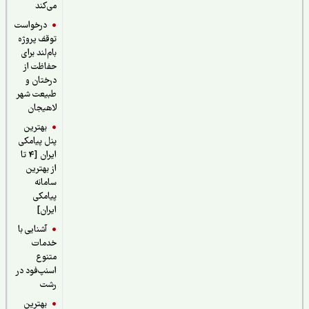
می‌کند
درخواست
توقف پروژه
بام‌لند برای
حفاظت از
درختان و
طبیعت شهر
لاهیجان
بهترین
پنل پیامکی
ایران [4 تا
از بهترین
سامانه
پیامکی
ایران]
آشنایی با
خدمات
متنوع
اسنپ‌فود در
رشت
بهترین