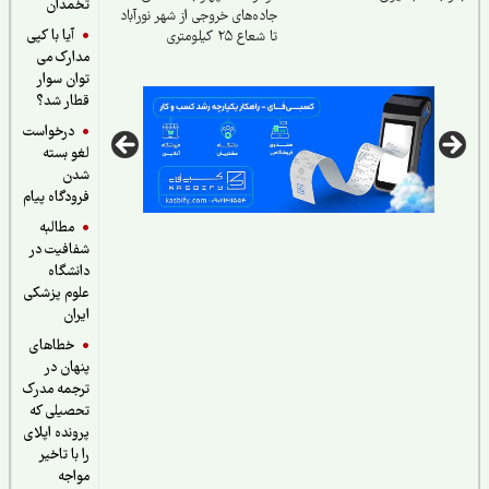
تخمدان
جاده‌های خروجی از شهر نورآباد
آیا با کپی
تا شعاع ۲۵ کیلومتری
مدارک می
توان سوار
قطار شد؟
درخواست
لغو بسته
شدن
فرودگاه پیام
مطالبه
شفافیت در
دانشگاه
علوم پزشکی
ایران
خطاهای
پنهان در
ترجمه مدرک
تحصیلی که
پرونده اپلای
را با تاخیر
مواجه