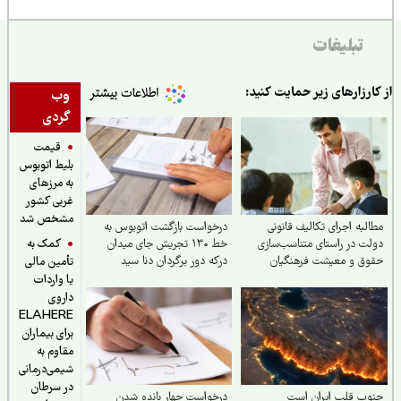
تبلیغات
از کارزارهای زیر حمایت کنید:
وب
گردی
قیمت
بلیط اتوبوس
به مرزهای
غربی کشور
مشخص شد
مطالبه اجرای تکالیف قانونی
درخواست بازگشت اتوبوس به
کمک به
دولت در راستای متناسب‌سازی
خط ۱۳۰ تجریش جای میدان
حقوق و معیشت فرهنگیان
درکه دور برگردان دنا سید
تأمین مالی
مفیدی
یا واردات
داروی
ELAHERE
برای بیماران
مقاوم به
شیمی‌درمانی
در سرطان
جنوب قلب ایران است
درخواست چهار بانده شدن