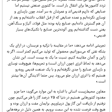
دد کامیون‌ها برای انتقال بار است. ما کشوری صنعتی نیستیم اما
نایعی که داریم قدیمی‌اند و عمرشان به سر آمده. چون بازسازی و
سازی نکرده‌ایم و عمده صنایعی که از قبل انقلاب داشته‌ایم و بعد از
 هم گسترش داده‌ایم، صنایع پایه بوده؛ مثل فولاد، آلیاژ و سنگ‌آهن.
عنی دست گذاشته‌ایم روی آلوده‌ترین صنایع با تکنیک‌های بسیار
دیمی.»
ریشی ادامه می‌دهد:‌ «ما در مقایسه با ترکیه و عربستان، در ازای یک
شکه نفتی که می‌سوزانیم، محصولی که تولید می‌کنیم کمتر است. اگر به
اپن و آلمان مقایسه کنیم، نسبت ‌ما یک به بیست است. این نشان
ی‌دهد به لحاظ انرژی (چون ارزان است) و تحریم‌ها؛ هیچ‌وقت نوسازی
 بازسازی صنایع را جدی نگرفته‌ایم و با یک صنعت قدیمی روبه‌رو
تیم که با انرژی ارزان جلو می‌رود. پس حتما آلایندگی آن‌ها بیشتر
ست.»
عاون محیط‌زیست انسانی با اشاره به این موارد می‌گوید: «ما جزو
معدود کشورهایی هستیم در دنیا که 25 درصد گاز را فلر می‌کنیم. چون
فتیم از بازیافت این گاز پول دربیاوریم. برایمان مفت و ارزان بوده و
یچ وقت فرصت نشده به این سمت برویم. به همین دلیل در برهه‌هایی