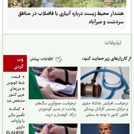
هشدار محیط زیست درباره آبیاری با فاضلاب در مناطق
سردشت و میرآباد
تبلیغات
ارزارهای زیر حمایت کنید:
وب
گردی
قیمت
بلیط اتوبوس
به مرزهای
غربی کشور
مشخص شد
واست افزایش عادلانهٔ حقوق
درخواست جمع‌آوری سگ‌های
کمک به
زایای مستمر کارکنان پزشکی
رهاشده در مسیر کوه‌نوردی
ونی کشور با توجه به سختی
درکه، کوهسار و دربند
تأمین مالی
یط کار
یا واردات
داروی
ELAHERE