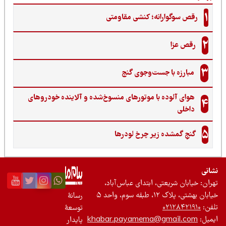
1
رقص سوگوارانه؛ کنشی مقاومتی
2
رقص عزا
3
مبارزه با جست‌وجوی گنج‌
هوای آلوده با موتورهای منسوخ‌شده و آلاینده خودروهای
4
داخلی
5
گنجِ گمشده زیر چرخ لودرها
نی
ان: خیابان شریعتی، ابتدای عباس‌آباد،
 بهشتی، پلاک ۱۲، طبقه سوم، واحد ۵
رسانۀ
ن:
۰۲۱۲۸۴۲۱۹۱۰
توسعۀ
یل:
khabar.payamema@gmail.com
پایدار