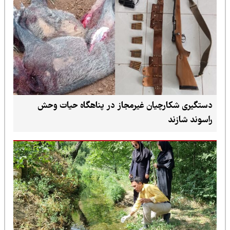
دستگیری شکارچیان غیرمجاز در پناهگاه حیات وحش
راسوند شازند