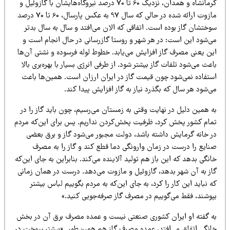
کرمانشاه و همدان، نزدیک 60 تا 70 درصد نیروگاه‌هایشان با گازوئیل و
مازوت ارائه شده در حالی که سال 97 به عکس پارسال، 60 تا 70 درصد
وختشان گاز بوده است. اتفاقی که الان می‌افتد و سال به سال بدتر
ی‌شود این است: در هر شهر و روستا گازرسانی در حال انجام است و
ین یعنی مصرف گاز افزایش می‌یابد. خطوط لوله فرسوده و نشتی آن‌ها
عث می‌شود تلفات گاز بیشتر شود. از طرفی انرژی بسیار با بهره‌بری بالا
ستفاده نمی‌شود چون قیمت گاز در ایران ارزان است. همین‌ها باعث
‌شود هر سال که بگذرد نیاز به گاز افزایش پیدا کند.
 همین دلیل در نهایت وقتی به زمستان می‌رسیم، چون باید گاز را در
مام کشور پخش کرد، ظرفیت پخش‌کردن نداریم. پس برای این‌که مردم
ر خانه گرمایش داشته باشد، دولت مجبور می‌شود گاز و برق بعضی
نایع را درست در زمان وارونگی دما قطع کند و گاز را به مصرف
نگی بدهد که این باز هم تولید آلاینده می‌کند. بنابراین به جای این‌که
از به آن شهر بدهد، گازوئیل و مازوت می‌دهد. درست در همان زمانی
 نباید این کار را کرد، به جای این‌که به مردم بگوییم لباس بیشتر
پوشند، فقط می‌گوییم در مصرف گاز صرفه‌جویی کنید.»
ه گفته او ایران کشوری صنعتی نیست و عمده مصرف برق آن در بخش
انگی اتفاق می‌افتد، عمده مصرف گاز هم همین‌طور. «بیشتر سوخت در