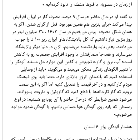
 زمان در عسلویه، با فلرها منطقه را نابود کرده‌ایم.»
به گفته او در حال حاضر هر سال 9 درصد مصرف گاز در ایران افزایش
دا می‌کند «برای بنزین هم همین‌طور بود، قبل از گران شدن، اگر به
همان شکل مصرف پیش می‌رفتیم در سال 1402 ، 30 میلیون لیتر در
روز بنزین نیاز داشتیم که کل پالایشگاه‌های ایران زیر 100 تا را جواب
‌دادند. یعنی باید واردکننده می‌شدیم. الان در دنیا دیگر پالایشگاه
می‌سازند و همه‌جا مصارفشان با وجود افزایش جمعیت رو به کاهش
ست؛ آب، برق و گاز.» تجریشی با گفتن این موارد حل مسئله آلودگی را
 تغییر الگوهای زندگی ممکن می‌بیند و می‌گوید: «باید از وسایلی
تفاده کنیم که راندمان انرژی بالاتری دارد. حتما باید روی فرهنگ
ردم کار کنیم و در آخر قیمت را تعدیل کنیم اما اگر به این سمت
ویم که گاز کارخانه‌ها را قطع کنیم که گازوئیل و مازوت بسوزانند،
ی‌شود همین شرایطی که در حال حاضر با آن رو‌به‌رو هستیم؛ در اوج
مستان که باید روی آلودگی هوا حساس باشیم، با آلودگی شدید مواجه
ی‌شویم.»
دار آلودگی برای 6 استان
دیدها درباره استفاده از سوخت مازوت در نیروگاه‌ها در حالی است که