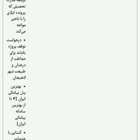
ترجمه مدرک
تحصیلی که
پرونده اپلای
را با تاخیر
مواجه
می‌کند
درخواست
توقف پروژه
بام‌لند برای
حفاظت از
درختان و
طبیعت شهر
لاهیجان
بهترین
پنل پیامکی
ایران [4 تا
از بهترین
سامانه
پیامکی
ایران]
آشنایی با
خدمات