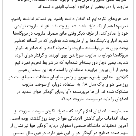
زوت را «در بعضی از مواقع» اجتناب‌ناپذیر دانسته‌اند.
ا هزینه‌ای نکرده‌ایم که انتظار داشته باشیم روز ناسالم نداشته باشیم،
حریم‌ها هم از یک طرف باعث شد وزارت نفت نتواند مازوت تولیدی
ود را صادر کند، از طرف دیگر وقتی مانع مصرف مازوت در نیروگاه‌ها
یم انبار پالایشگاه‌ها پر از مازوت شد به‌طوری که در آستانه تعطیلی
دند چون نه می‌توانستند مازوت را مصرف کنند و نه صادر به ناچار
روگاه‌ها دوباره به مازوت سوزاندن روی آوردند و گرفتار هوای آلوده
یم، یعنی دچار دور بسته‌ای شده‌ایم که در شرایط تحریم نمی‌دانیم
ور از آن بیرون بیاییم.» منتقدان با استناد به این سخنانِ عیسی
لانتری، معاون رئیس‌جمهوری و رئیس سازمان حفاظت محیط‌زیست در
روز ملی هوای پاک سال 98، به استفاده دوباره از سوخت مازوت
شکوک شده‌اند. آن‌ها می‌پرسند: «آیا ردپای آلودگی هوای شدید در
صفهان را باید در سوخت مازوت دید؟»
حیط‌زیست اصفهان اعلام کرده که مصرف نکردن سوخت مازوت از
مله اقدامات برای کاهش آلایندگی هوا در چند روز گذشته بوده است.
خرین تحقیقات دانشگاه صنعتی اصفهان درباره آلودگی هوا نیز نشان از
هم عمده صنایع در آلودگی هوای این شهر دارد. در عین حال محسن