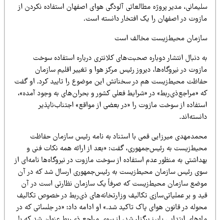
لیمانی، مدیر پروژه مطالعاتی آلودگی هوای اصفهان استفاده نکردن از
ازوت در اصفهان را یک افتخار دانسته است.
ازمان محیط‌زیست مخالف است
ه دنبال انتشار دوباره صحبت‌های کلانتری درباره استفاده سوخت
زوت در نیروگاه‌ها، دیروز رئیس مرکز هوا و تغییر اقلیم سازمان
فاظت محیط‌زیست هم در سخنانش این موضوع را تایید کرد. او گفت
ه «مراجع‌ذی‌ربط» در «شرایط فعلی کشور و بحران‌های به وجود آمده»،
ستفاده از سوخت مازوت را «در بعضی از مواقع» اجتناب‌ناپذیر
نسته‌اند.
حمدمهدی میرزایی قمی با استناد به نامه رئیس‌ سازمان حفاظت
حیط‌زیست به رئیس‌جمهوری، گفت: «بعد از ارائه همه نکات فنی و
داشتی به منظور عدم استفاده از سوخت مازوت در نیروگاه‌ها نامه‌ای از
وی رئیس‌ سازمان محیط‌زیست به رئیس‌جمهوری ارسال شد که در آن
وضع سازمان محیط‌زیست که صرفاً یک سازمان نظارتی است در آن
ید و بر عملیاتی‌سازی تکالیف وزارتخانه‌های ذی‌ربط در خصوص تکالیف
وله در قانون هوای پاک تاکید شد.» او ادامه داد: «در جلساتی که در
ه‌های ابتدایی پاییز برگزار شد، از سوی مراجع ذی‌ربط عنوان شد که با