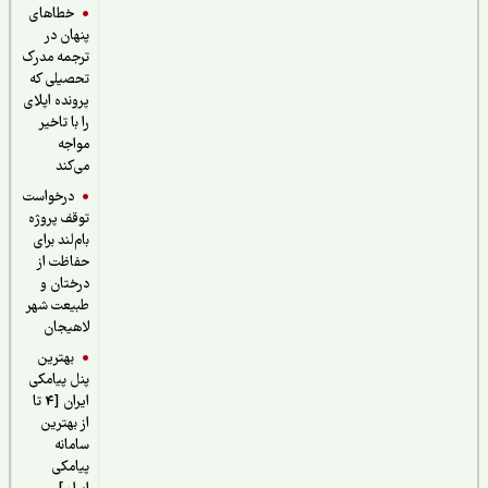
خطاهای
پنهان در
ترجمه مدرک
تحصیلی که
پرونده اپلای
را با تاخیر
مواجه
می‌کند
درخواست
توقف پروژه
بام‌لند برای
حفاظت از
درختان و
طبیعت شهر
لاهیجان
بهترین
پنل پیامکی
ایران [4 تا
از بهترین
سامانه
پیامکی