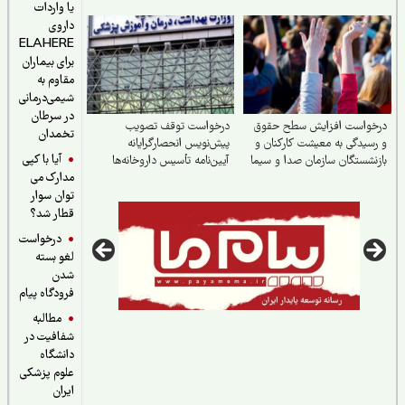
یا واردات
داروی
ELAHERE
برای بیماران
مقاوم به
شیمی‌درمانی
در سرطان
خواست افزایش سطح حقوق
درخواست توقف تصویب
تخمدان
سیدگی به معیشت کارکنان و
پیش‌نویس انحصارگرایانه
آیا با کپی
نشستگان سازمان صدا و سیما
آیین‌نامه تأسیس داروخانه‌ها
مدارک می
(۱۴۰۴)
توان سوار
قطار شد؟
درخواست
لغو بسته
شدن
فرودگاه پیام
مطالبه
شفافیت در
دانشگاه
علوم پزشکی
ایران