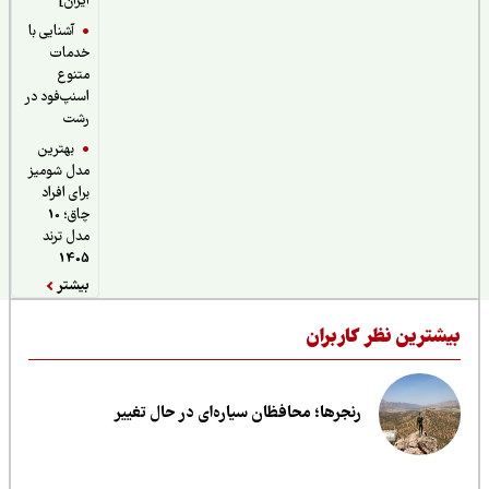
ایران]
آشنایی با
خدمات
متنوع
اسنپ‌فود در
رشت
بهترین
مدل شومیز
برای افراد
چاق؛ 10
مدل ترند
1405
بیشتر
یشترین نظر کاربران
رنجرها؛ محافظان سیاره‌ای در حال تغییر