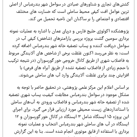
شتی‌های تجاری و شناورهای صیادی در سواحل شهر بندرعباس از اصلی
رین عوامل افت کیفی محیط ساحلی است که خسارت های مختلف
قتصادی و اجتماعی را بر ساکنان این ناحیه تحمیل می کند.
ژوهشکده اکولوژی خلیج فارس و دریای عمان با اشاره به عملیات نمونه
رداری سومین گشت پروژه بررسی پارامترهای (شاخص) کیفی آب در
واحل دریافت کننده و پساب تصفیه خانه شهر بندرعباس اضافه کرده
ست: به نظر می‌رسد اکنون غلظت برخی از شاخص های آلایندگی مربوط
ه فاضلاب شهری از طریق کانال خروجی خور گورسوزان (در نتیجه ترکیب
 حجم زیادی از فاضلاب تصفیه نشده از طریق آبراه های فرعی) با
فزایش چند برابری غلظت آلایندگی وارد آب های ساحلی می‌شوند.
ر اساس اعلام این مرکز علمی پژوهشی، در تحقیق حاضر با توجه به
شکل موجود در سواحل بندرعباس‌ مطابقت کیفیت پساب شهری تصفیه
ده از تصفیه خانه شهر بندرعباس و فاضلاب ورودی به آب‌های ساحلی
 استانداردهای زیست محیطی مورد ارزیابی قرار می گیرد. برای اجرای
این پروژه ۱۵ ایستگاه شامل ۳ ایستگاه در کانال خور گورسوزان و ۱۲
یستگاه در آب های ساحلی شهر بندرعباس انتخاب و عملیات نمونه
داری با استفاده از قایق موتوری انجام شده است. بنا به این گزارش