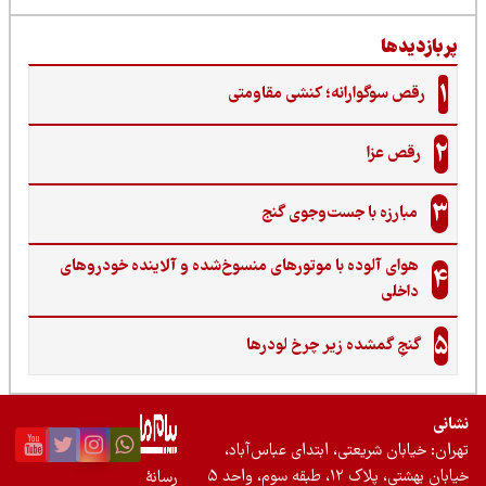
ربازدیدها
1
رقص سوگوارانه؛ کنشی مقاومتی
2
رقص عزا
3
مبارزه با جست‌وجوی گنج‌
هوای آلوده با موتورهای منسوخ‌شده و آلاینده خودروهای
4
داخلی
5
گنجِ گمشده زیر چرخ لودرها
نی
ان: خیابان شریعتی، ابتدای عباس‌آباد،
 بهشتی، پلاک ۱۲، طبقه سوم، واحد ۵
رسانۀ