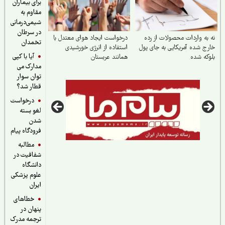
برای بیماران
مقاوم به
شیمی‌درمانی
در سرطان
به واردات محصولات از رده
درخواست ایجاد هوای معتدل با
تخمدان
ج شده آمریکایی به جای پول
استفاده از انرژی خورشیدی
آیا با کپی
که شده
همانند عربستان
مدارک می
توان سوار
قطار شد؟
درخواست
لغو بسته
شدن
فرودگاه پیام
مطالبه
شفافیت در
دانشگاه
علوم پزشکی
ایران
خطاهای
پنهان در
ترجمه مدرک