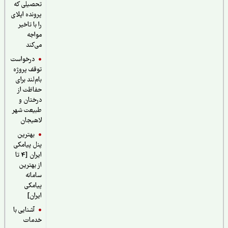
تحصیلی که
پرونده اپلای
را با تاخیر
مواجه
می‌کند
درخواست
توقف پروژه
بام‌لند برای
حفاظت از
درختان و
طبیعت شهر
لاهیجان
بهترین
پنل پیامکی
ایران [4 تا
از بهترین
سامانه
پیامکی
ایران]
آشنایی با
خدمات