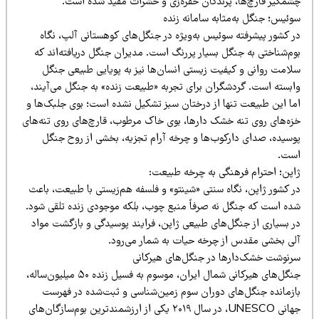
شمگیر قارچ‌ها، پرندگان حفره‌زی و حشرات مفید شده است.
وئیس؛ جنگل به‌مثابه سامانه زنده
ر کشور پیشرفته سوئیس به‌ویژه در جنگل‌های کوهستانی آلپ، نگاه
وم‌شناختی به جنگل بسیار پررنگ است. مدیران جنگل دریافته‌اند که
لامت روانی و کیفیت زیستی انسان‌ها نیز به پویایی طبیعی جنگل
ابسته است. گردشگران برای تجربه «طبیعت زنده» به جنگل می‌آیند،
ما این طبیعت تنها از درختان سبز تشکیل نشده است؛ بوی جلبک‌ها و
زه‌های روی تنه خشک دارها، بوی خاک مرطوب، قارچ‌های روی تنه‌های
وسیده، صدای دارکوب‌ها و چرخه آرام تجزیه، بخشی از روح جنگل
ست.
اپن؛ احترام فرهنگی به چرخه طبیعت:
ر کشور ژاپن، نگاه سنتی «شینتو» و فلسفه هم‌زیستی با طبیعت، باعث
ده است که جنگل نه صرفاً منبع چوب، بلکه موجودی زنده تلقی شود.
ر بسیاری از جنگل‌های طبیعی ژاپن، فرایند پوسیدگی و بازگشت مواد
لی بخشی مقدس از چرخه حیات به شمار می‌رود.
رنوشت خشک‌دارها در جنگل‌های هیرکانی
جنگل‌های هیرکانی شمال ایران، موسوم به فسیل زنده ۵۰ میلیون‌ساله،
ازمانده جنگل‌های دوران سوم زمین‌شناسی و ثبت‌شده در فهرست
جهانی UNESCO، در سال ۲۰۱۹ یکی از ارزشمندترین بوم‌سازگان‌های