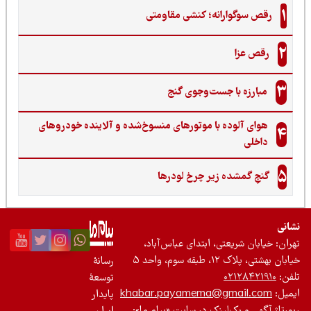
1
رقص سوگوارانه؛ کنشی مقاومتی
2
رقص عزا
3
مبارزه با جست‌وجوی گنج‌
هوای آلوده با موتورهای منسوخ‌شده و آلاینده خودروهای
4
داخلی
5
گنجِ گمشده زیر چرخ لودرها
نی
ان: خیابان شریعتی، ابتدای عباس‌آباد،
 بهشتی، پلاک ۱۲، طبقه سوم، واحد ۵
رسانۀ
ن:
۰۲۱۲۸۴۲۱۹۱۰
توسعۀ
یل:
khabar.payamema@gmail.com
پایدار
رتاژ آگهی و بک‌لینک در سایت «پیام ما»: