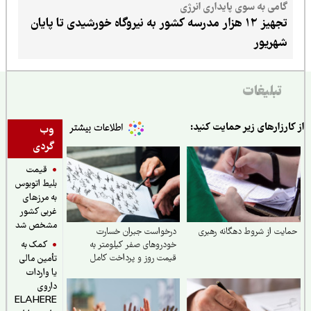
گامی به سوی پایداری انرژی
تجهیز ۱۲ هزار مدرسه کشور به نیروگاه خورشیدی تا پایان
شهریور
تبلیغات
ارزارهای زیر حمایت کنید:
وب
گردی
قیمت
بلیط اتوبوس
به مرزهای
غربی کشور
مشخص شد
یت از شروط دهگانه رهبری
درخواست جبران خسارت
کمک به
خودروهای صفر کیلومتر به
قیمت روز و پرداخت کامل
تأمین مالی
خسارات در تصادفات توسط
یا واردات
بیمه
داروی
ELAHERE