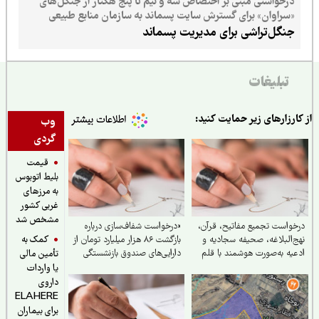
درخواستی مبنی بر اختصاص سه و نیم تا پنج هکتار از جنگل‌های
«سراوان» برای گسترش سایت پسماند به سازمان منابع طبیعی
ارسال شده است
جنگل‌تراشی برای مدیریت پسماند
تبلیغات
ارزارهای زیر حمایت کنید:
وب
گردی
قیمت
بلیط اتوبوس
به مرزهای
غربی کشور
مشخص شد
واست تجمیع مفاتیح، قرآن،
«درخواست شفاف‌سازی درباره
کمک به
‌البلاغه، صحیفه سجادیه و
بازگشت ۸۶ هزار میلیارد تومان از
یه به‌صورت هوشمند با قلم
دارایی‌های صندوق بازنشستگی
تأمین مالی
ه در یک کتاب
کشوری و بهره‌گیری از آن در
یا واردات
جهت تحقق مطالبات و بهبود
داروی
معیشت بازنشستگان»
ELAHERE
برای بیماران