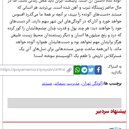
لوده نگاه داشتن آن است. پایتخت ایران باید محل زندگی باشد، اما در
ال حاضر زیستگاه سُرب و آهن شده است. بی‌­تردید هر انسانی که
تند «دست‌های آلوده» را ببیند، بر آنچه بر همهٔ­ ما می‌­گذرد افسوس
اهد خورد و آنان‌که در آلودگی‌­های این شهر سهم دارند، اثرِ دست‌­های
ود را خواهند دید؛ هر چند پول و قدرت چُنان چشم‌هایشان را کور کرده
ه درد و رنج میلیون‌­ها انسان و دیگر زیستمندان محیط زیست طبیعی
رگز برایشان مهم نخواهد بود و دست‌­هایشان همواره آلوده خواهد
اند. با این‌همه ساخت چنین مستندهایی برای نسل­‌های آتی یک
َسترکلاس تاریخی با طعم یک اکوسیستم سوخته است!
 اشتراک
ذارید:
رچسب ها:
آلودگی تهران
،
مدیریت پسماند
،
مستند
نهاد سردبیر