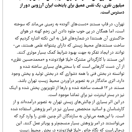
یلیون نفری، یک نفس ­عمیق برای پایتخت ایران آرزویی دور از
سترس است.
ران، در قابِ مستندِ «دست‌های­ آلوده» به زمینی می‌­ماند که سوخته
ست، اما همگان در پی خوب جلوه دادن این زخمِ کهنه در هوای
اکستری آن هستند! در شماره‌­های قبل به این نکته اشاره کردیم که
ساخت مستندهای محیط زیستی که دارای پشتوانه علمی هستند، می‌­
انند در ایجاد تفکر به جهت بهبود شرایط کمک بسیار موثری کنند.
ین مستند با کارگردانی مشترک «لیلا فولادوند» و «محمدحسین نظری»
ز آن دست کارهایی است که با سختی‌­های بسیاری ساخته شده و
وانسته در بخش فنی با همه­ دشواری که در بخش تولید و پخش وجود
رد، اثری ماندگار در به تصویر درآوردن محیط ­زیستِ تهران باشد.
مستند در ۱۲ قسمت ساخته شده و بارها از تلویزیون پخش شده و اینک
ز در بسترِ اینترنت نیز برای تماشا موجود است.
 این اثر بسیاری از چالش‌­های زیستی تهران به تصویر درآمده‌­اند و از
ارشناسان و اساتید متخصص بسیاری نیز در امر پژوهش استفاده شده
ت. با این‌همه می‌­توان به سازندگان اثر چنین نقدی را وارد کرد که
‌­توانستند در امر پژوهش بسیار منسجم­‌تر و پویاتر عمل کنند. این
رحالی‌است که نگاه خاص «لیلا فولادوند» در بخش محیط زیست