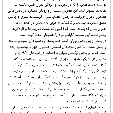
انسته دست‌­هایی را که در تخریب و آلودگی تهران نقش داشته‌­اند،
ابه‌نما تصویر کند. این تصویر مستند از وارونگی عملکرد در بخش‌­هایی
مچون بحران فرونشست زمین، فضای سبز، اکوسیستم شهری و چالش
میق مدیریت پسماند و فاضلاب به‌خوبی به نمایش در آمده است.
صویر چنان قدرتمند است که اکنون که شدت تخریب‌­ها و آلودگی‌­ها
یشتر شده، این مستند کارایی خود را همچنان حفظ کرده است.
ر بحث از بین رفتن تهران قدیم صحبت­‌ها و تصویرهای بسیاری ساخته
 پخش شده، اما هنوز حرف‌­های استادی همچون «بهرام بیضایی» زنده
ت که برای یافتن لوکیشنِ تهران با اصالت در فیلم‌­های «کلاغ» و
شاید وقتی دیگر» به زحمت زیادی افتاد؛ زیرا تهران دهه‌­هاست که
رفتار دست‌­هایی شده که آلوده هستند و نماهای طبیعی آن در حال
رسودگی و در یک کلام زشت شدن بوده و هستند و این نمای کثیف
صری امروز به اوج خود رسیده است. سازندگان این مستند توانسته‌­اند
ا همه­ٔ محدودیت‌­های نمایشی و پژوهشی در فرم و محتوا عملکرد خوبی
ز خود به‌جای بگذارند. این جای نیک­بختی است که زنان این سرزمین
‌­توانند نگاه خرمندانه‌­ای به آنچه در زیرِ پوست شهرهایی همچون
ران می‌­گذرند، داشته باشند.
ی‌­شک تهران نیازمند یک محیط ­زیست سالم است، اما منافع عده‌­ای در