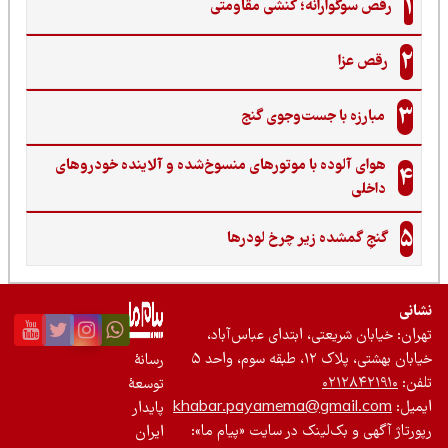
1
رقص سوگوارانه؛ کنشی مقاومتی
2
رقص عزا
3
مبارزه با جست‌وجوی گنج‌
هوای آلوده با موتورهای منسوخ‌شده و آلاینده خودروهای
4
داخلی
5
گنجِ گمشده زیر چرخ لودرها
نی
ان: خیابان شریعتی، ابتدای عباس‌آباد،
 بهشتی، پلاک ۱۲، طبقه سوم، واحد ۵
رسانۀ
ن:
۰۲۱۲۸۴۲۱۹۱۰
توسعۀ
یل:
khabar.payamema@gmail.com
پایدار
رتاژ آگهی و بک‌لینک در سایت «پیام ما»:
ایران