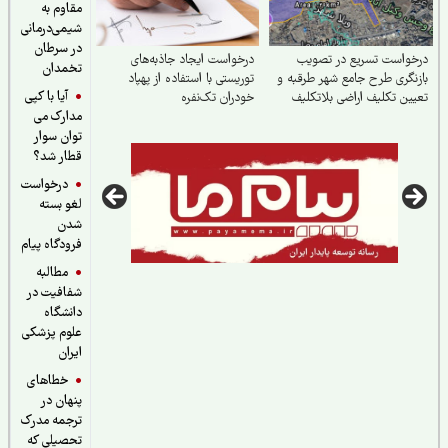
مقاوم به
شیمی‌درمانی
در سرطان
واست تسریع در تصویب
درخواست ایجاد جاذبه‌های
تخمدان
نگری طرح جامع شهر طرقبه و
توریستی با استفاده از پهپاد
آیا با کپی
ین تکلیف اراضی بلاتکلیف
خودران تک‌نفره
مدارک می
اشهر
توان سوار
قطار شد؟
درخواست
لغو بسته
شدن
فرودگاه پیام
مطالبه
شفافیت در
دانشگاه
علوم پزشکی
ایران
خطاهای
پنهان در
ترجمه مدرک
تحصیلی که