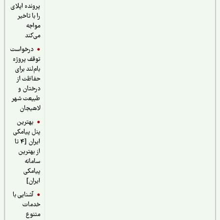
پرونده اپلای
را با تاخیر
مواجه
می‌کند
درخواست
توقف پروژه
بام‌لند برای
حفاظت از
درختان و
طبیعت شهر
لاهیجان
بهترین
پنل پیامکی
ایران [4 تا
از بهترین
سامانه
پیامکی
ایران]
آشنایی با
خدمات
متنوع