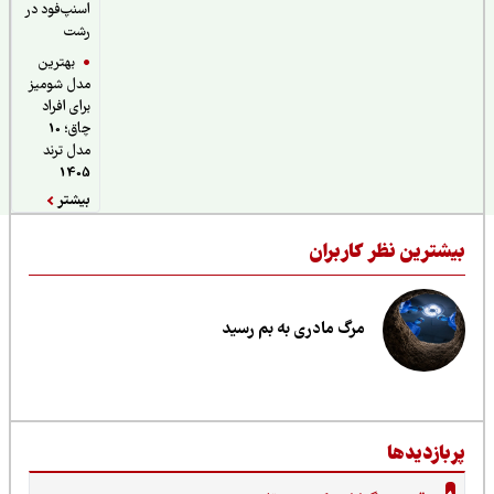
اسنپ‌فود در
رشت
بهترین
مدل شومیز
برای افراد
چاق؛ 10
مدل ترند
1405
بیشتر
یشترین نظر کاربران
مرگ مادری به بم رسید
ربازدیدها