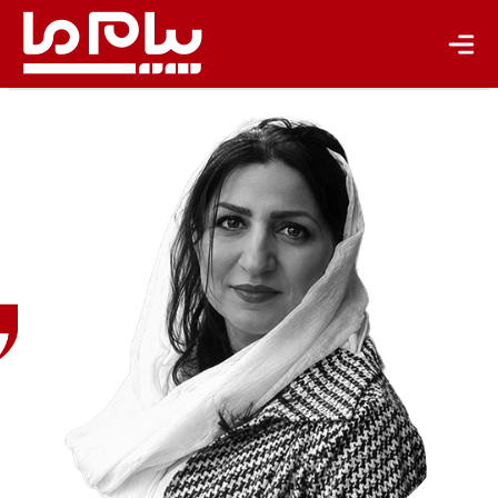
تجدیدپذیر
تازه‌ها
باشگاه نویسندگان
سحر
حدیقه
نویسنده
و
مترجم
ادبیات
کودک