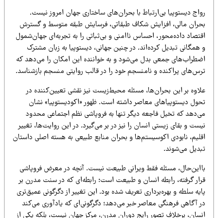
اج دیستوپیا بی‌ارتباط با بحران‌های ساختاری جهان امروز نیست.
حران مالی، افزایش شکاف طبقاتی، فرسایش طبقه متوسط و گسترش
تصاد داده‌محور، احساس ناامنی و بی‌ثباتی را به تجربه‌ای جهان‌شمول
همگانی تبدیل کرده‌اند. در چنین جهانی، دیستوپیا به زبان مشترک
ضطراب‌های جمعی بدل می‌شود و به خواننده این امکان را می‌دهد که
رس‌های پراکنده و نامنسجم خود را در قالب روایتی منسجم بازشناسد.
اوه بر این بحران‌ها، مسئله محیط‌زیست نیز نقشی تعیین‌کننده در
حول دیستوپیاهای معاصر داشته است. ظهور «اکودیستوپیا» نشان
ی‌دهد که تخیل فاجعه دیگر تنها به فروپاشی نظم اجتماعی محدود
ست و بقای زیستی انسان را نیز در بر می‌گیرد. در این روایت‌ها، تغییر
قلیم، نابودی اکوسیستم‌ها و بحران منابع طبیعی به هسته اصلی داستان
بدیل می‌شوند.
ااین‌حال، مسئله فقط ویرانی طبیعت نیست. آنچه در معرض فروپاشی
رار گرفته، رابطه انسان و طبیعت است؛ رابطه‌ای که در سنت مدرن بر
یه سلطه و بهره‌برداری تعریف شده بود. این تغییر از دگرگونی عمیق‌تری
ر آگاهی فرهنگی معاصر خبر می‌دهد؛ دگرگونی‌ای که یادآوری می‌کند
نسان، برخلاف تصور رایج دوران مدرن، مرکز جهان نیست، بلکه یکی از