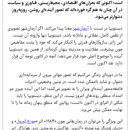
ست؛ اکنونی که بحران‌های اقتصادی، محیط‌زیستی، فناوری و سیاست
ر آن چنان به هم گره خورده‌اند که تصور آینده‌ای روشن، روزبه‌روز
شوارتر می‌شود.
یستوپیا در نسبت با
آرمان‌شهر
معنا پیدا می‌کند. اگر آرمان‌شهر تصویری
 نظمی کامل، عقلانی و عادلانه باشد، دیستوپیا تنها وارونه آن نیست.
ین ژانر، سازوکارهای قدرتی را آشکار می‌کند که خود را پشت مفاهیمی
ن پیشرفت، عقلانیت و مدرنیته پنهان کرده‌اند. از همین رو، دیستوپیا
نده را موضوع اصلی خود قرار نمی‌دهد؛ آنچه در کانون توجه آن قرار
ارد، نقد اکنون است.
 در دوره‌ای زندگی می‌کنیم که تصور جهانی بیرون از سرمایه‌داری
شوار، و شاید ناممکن شده است. در چنین وضعیتی، ادبیات
جعه‌محور آینده‌ای ویران را به تصویر می‌کشد؛ اما این آینده چیزی جز
تداد منطقی روندهای امروز نیست. از این منظر، دیستوپیا را باید
لی از اغراق در اکنون دانست؛ روایتی که منطق پنهان زمانه ما را تا
هایت ممکن پیش می‌برد.
ن ویژگی را می‌توان در رمان‌هایی چون «۱۹۸۴» اثر «
جورج اورو
ل» و
دنیای قشنگ نو» نوشته «آلدوس هاکسلی» به‌روشنی دید. هولناکی این