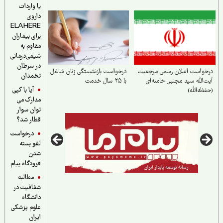
یا واردات
داروی
ELAHERE
برای بیماران
مقاوم به
شیمی‌درمانی
در سرطان
خواست اعلان رسمی مرجعیت
درخواست بازنشستگی زنان شاغل
تخمدان
‌الله سید مجتبی خامنه‌ای
با ۲۵ سال خدمت
آیا با کپی
ظه‌الله)
مدارک می
توان سوار
قطار شد؟
درخواست
لغو بسته
شدن
فرودگاه پیام
مطالبه
شفافیت در
دانشگاه
علوم پزشکی
ایران