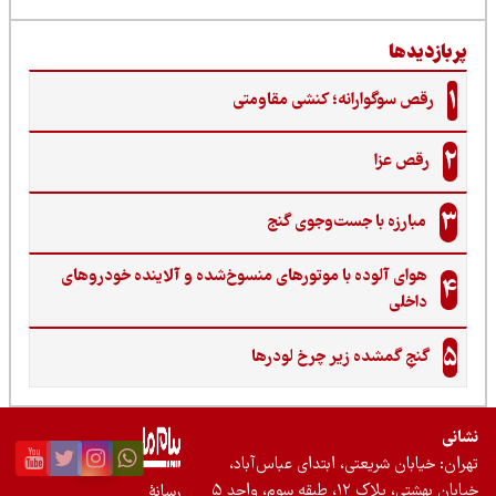
ربازدیدها
1
رقص سوگوارانه؛ کنشی مقاومتی
2
رقص عزا
3
مبارزه با جست‌وجوی گنج‌
هوای آلوده با موتورهای منسوخ‌شده و آلاینده خودروهای
4
داخلی
5
گنجِ گمشده زیر چرخ لودرها
نی
ان: خیابان شریعتی، ابتدای عباس‌آباد،
 بهشتی، پلاک ۱۲، طبقه سوم، واحد ۵
رسانۀ