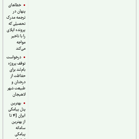
خطاهای
پنهان در
ترجمه مدرک
تحصیلی که
پرونده اپلای
را با تاخیر
مواجه
می‌کند
درخواست
توقف پروژه
بام‌لند برای
حفاظت از
درختان و
طبیعت شهر
لاهیجان
بهترین
پنل پیامکی
ایران [4 تا
از بهترین
سامانه
پیامکی