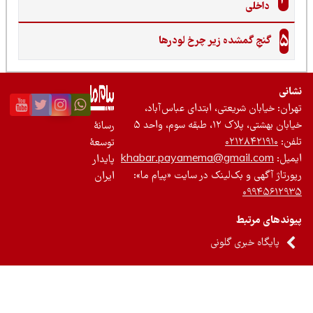
داخلی
5
گنجِ گمشده زیر چرخ لودرها
نی
ان: خیابان شریعتی، ابتدای عباس‌آباد،
 بهشتی، پلاک ۱۲، طبقه سوم، واحد ۵
رسانۀ
ن:
۰۲۱۲۸۴۲۱۹۱۰
توسعۀ
یل:
khabar.payamema@gmail.com
پایدار
رتاژ آگهی و بک‌لینک در سایت «پیام ما»:
ایران
۰۹۹۴۵۶۱۲
ندهای مرتبط
پایگاه خبری گلونی