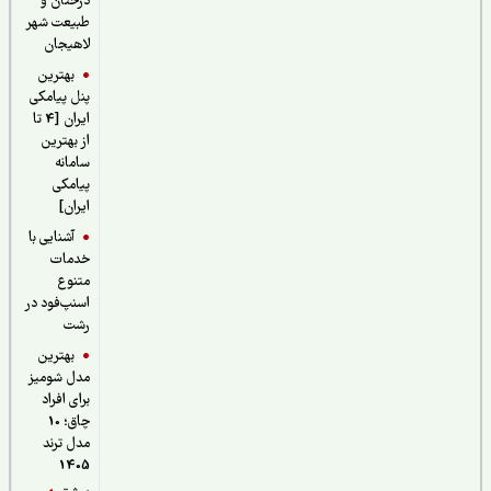
درختان و
طبیعت شهر
لاهیجان
بهترین
پنل پیامکی
ایران [4 تا
از بهترین
سامانه
پیامکی
ایران]
آشنایی با
خدمات
متنوع
اسنپ‌فود در
رشت
بهترین
مدل شومیز
برای افراد
چاق؛ 10
مدل ترند
1405