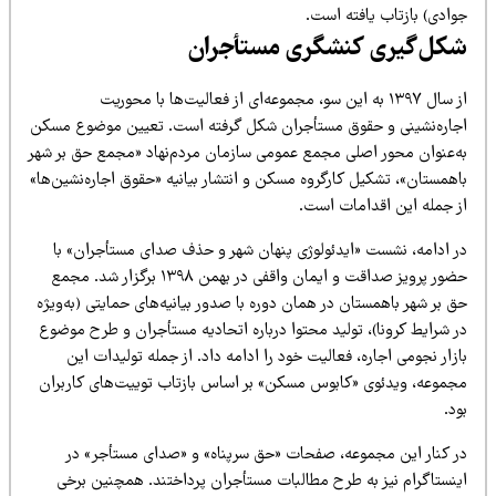
وادی) بازتاب یافته است.
کل‌گیری کنشگری مستأجران
از سال ۱۳۹۷ به این سو، مجموعه‌ای از فعالیت‌ها با محوریت
جاره‌نشینی و حقوق مستأجران شکل گرفته است. تعیین موضوع مسکن
ه‌عنوان محور اصلی مجمع عمومی سازمان مردم‌نهاد «مجمع حق بر شهر
همستان»، تشکیل کارگروه مسکن و انتشار بیانیه «حقوق اجاره‌نشین‌ها»
ز جمله این اقدامات است.
ر ادامه، نشست «ایدئولوژی پنهان شهر و حذف صدای مستأجران» با
حضور پرویز صداقت و ایمان واقفی در بهمن ۱۳۹۸ برگزار شد. مجمع
 بر شهر باهمستان در همان دوره با صدور بیانیه‌های حمایتی (به‌ویژه
ر شرایط کرونا)، تولید محتوا درباره اتحادیه مستأجران و طرح موضوع
زار نجومی اجاره، فعالیت خود را ادامه داد. از جمله تولیدات این
جموعه، ویدئوی «کابوس مسکن» بر اساس بازتاب توییت‌های کاربران
د.
ر کنار این مجموعه، صفحات «حق سرپناه» و «صدای مستأجر» در
ینستاگرام نیز به طرح مطالبات مستأجران پرداختند. همچنین برخی