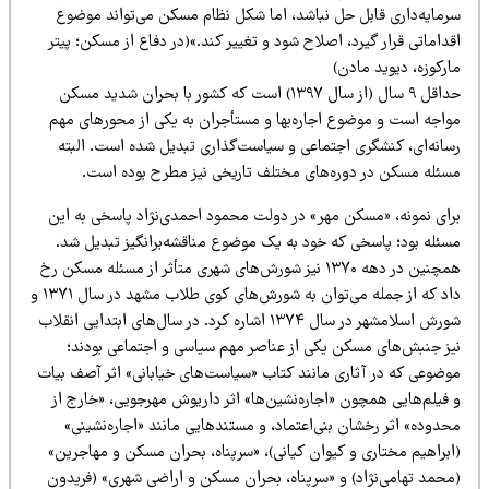
رمایه‌داری قابل حل نباشد، اما شکل نظام مسکن می‌تواند موضوع
داماتی قرار گیرد، اصلاح شود و تغییر کند.»(در دفاع از مسکن؛ پیتر
رکوزه، دیوید مادن)
حداقل ۹ سال (از سال ۱۳۹۷) است که کشور با بحران شدید مسکن
واجه است و موضوع اجاره‌بها و مستأجران به یکی از محورهای مهم
سانه‌ای، کنشگری اجتماعی و سیاست‌گذاری تبدیل شده است. البته
سئله مسکن در دوره‌های مختلف تاریخی نیز مطرح بوده است.
رای نمونه، «مسکن مهر» در دولت محمود احمدی‌نژاد پاسخی به این
سئله بود؛ پاسخی که خود به یک موضوع مناقشه‌برانگیز تبدیل شد.
همچنین در دهه ۱۳۷۰ نیز شورش‌های شهری متأثر از مسئله مسکن رخ
داد که از جمله می‌توان به شورش‌های کوی طلاب مشهد در سال ۱۳۷۱ و
شورش اسلامشهر در سال ۱۳۷۴ اشاره کرد. در سال‌های ابتدایی انقلاب
یز جنبش‌های مسکن یکی از عناصر مهم سیاسی و اجتماعی بودند؛
وضوعی که در آثاری مانند کتاب «سیاست‌های خیابانی» اثر آصف بیات
 فیلم‌هایی همچون «اجاره‌نشین‌ها» اثر داریوش مهرجویی، «خارج از
دوده» اثر رخشان بنی‌اعتماد، و مستندهایی مانند «اجاره‌نشینی»
ابراهیم مختاری و کیوان کیانی)، «سرپناه، بحران مسکن و مهاجرین»
محمد تهامی‌نژاد) و «سرپناه، بحران مسکن و اراضی شهری» (فریدون