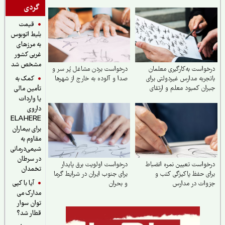
گردی
قیمت
بلیط اتوبوس
به مرزهای
غربی کشور
مشخص شد
واست به‌کارگیری معلمان
درخواست بردن مشاغل پُر سر و
کمک به
جربه مدارس غیردولتی برای
صدا و آلوده به خارج از شهرها
ان کمبود معلم و ارتقای
تأمین مالی
فیت آموزش
یا واردات
داروی
ELAHERE
برای بیماران
مقاوم به
شیمی‌درمانی
در سرطان
واست تعیین نمره انضباط
درخواست اولویت برق پایدار
تخمدان
ی حفظ پاکیزگی کتب و
برای جنوب ایران در شرایط گرما
آیا با کپی
وات در مدارس
و بحران
مدارک می
توان سوار
قطار شد؟