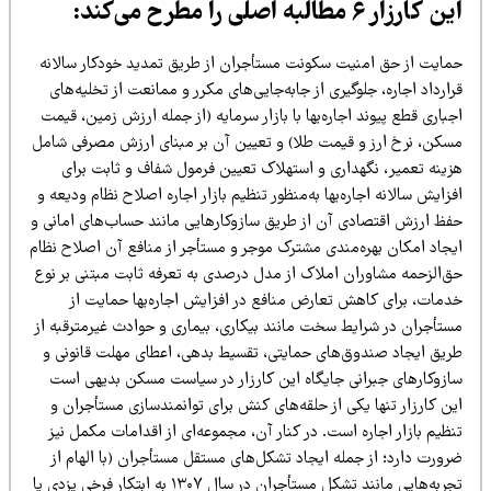
 کارزار ۶ مطالبه اصلی را مطرح می‌کند:
مایت از حق امنیت سکونت مستأجران از طریق تمدید خودکار سالانه
ارداد اجاره، جلوگیری از جابه‌جایی‌های مکرر و ممانعت از تخلیه‌های
باری قطع پیوند اجاره‌بها با بازار سرمایه (از جمله ارزش زمین، قیمت
سکن، نرخ ارز و قیمت طلا) و تعیین آن بر مبنای ارزش مصرفی شامل
زینه تعمیر، نگهداری و استهلاک تعیین فرمول شفاف و ثابت برای
زایش سالانه اجاره‌بها به‌منظور تنظیم بازار اجاره اصلاح نظام ودیعه و
فظ ارزش اقتصادی آن از طریق سازوکارهایی مانند حساب‌های امانی و
یجاد امکان بهره‌مندی مشترک موجر و مستأجر از منافع آن اصلاح نظام
ق‌الزحمه مشاوران املاک از مدل درصدی به تعرفه ثابت مبتنی بر نوع
دمات، برای کاهش تعارض منافع در افزایش اجاره‌بها حمایت از
ستأجران در شرایط سخت مانند بیکاری، بیماری و حوادث غیرمترقبه از
ریق ایجاد صندوق‌های حمایتی، تقسیط بدهی، اعطای مهلت قانونی و
ازوکارهای جبرانی جایگاه این کارزار در سیاست مسکن بدیهی است
ن کارزار تنها یکی از حلقه‌های کنش برای توانمندسازی مستأجران و
ظیم بازار اجاره است. در کنار آن، مجموعه‌ای از اقدامات مکمل نیز
رورت دارد؛ از جمله ایجاد تشکل‌های مستقل مستأجران (با الهام از
تجربه‌هایی مانند تشکل مستأجران در سال ۱۳۰۷ به ابتکار فرخی یزدی یا