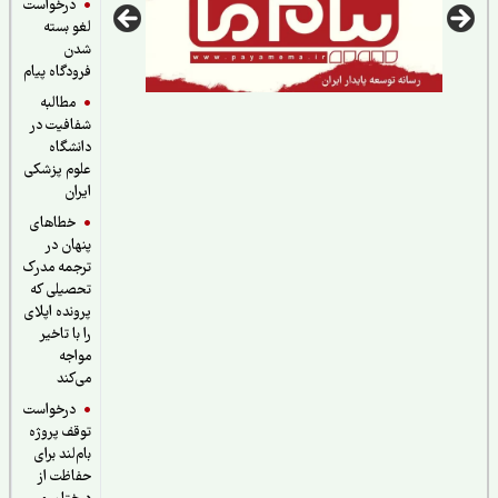
درخواست
لغو بسته
شدن
فرودگاه پیام
مطالبه
شفافیت در
دانشگاه
علوم پزشکی
ایران
خطاهای
پنهان در
ترجمه مدرک
تحصیلی که
پرونده اپلای
را با تاخیر
مواجه
می‌کند
درخواست
توقف پروژه
بام‌لند برای
حفاظت از