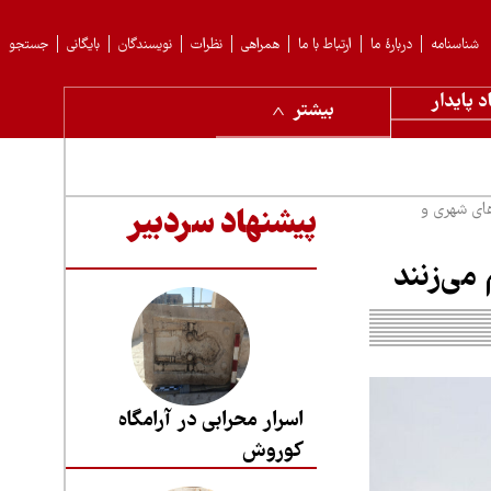
شناسنامه
دربارهٔ ما
ارتباط با ما
همراهی
نظرات
نویسندگان
بایگانی
جستجو
د پایدار
بیشتر
های شهری و
پیشنهاد سردبیر
 می‌زنند
اسرار محرابی در آرامگاه
کوروش