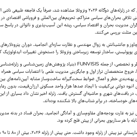
آسیب‌پذیری شدیدی که در زلزله‌های دوگانه ۲۰۲۶ ونزوئلا مشاهده شد، صرفاً یک فاجعه ط
ی تلاقی بحران‌های سیاسی متراکم، تحریم‌های بین‌المللی و فروپاشی اقتصادی در
ین مثلث بررسی می‌کنند.
وز و جانشینانش به زوال مهندسی و نظارت سازه‌ای انجامید. دوران پترودلارهای ا
 پوپولیستی، ساختار توسعه زیرساختی ونزوئلا را دستخوش تغییرات ایدئولوژیک کر
تضعیف نهادهای ناظر و تخصصی، از جمله FUNVISIS (بنیاد پژوهش‌های زمین‌شناسی و 
ا، خروج متخصصان تراز اول و جایگزینی مدیریت علمی با انتصابات سیاسی همراه بو
ی پهنه‌بندی خطر و اعمال ضوابط سخت‌گیرانه ساخت‌وساز مشابه آیین‌نامه‌های بین‌ا
 انبوه دولتیِ بی‌کیفیت با ایجاد صدها هزار واحد مسکونی ارزان‌قیمت، بدون رعا
ای، در بافت‌های شهری و حاشیه‌ای گسترش یافت. زلزله اخیر نشان داد بسیاری از این
ه‌های خودساخته، در برابر شتاب‌های بالا شکننده بوده‌اند.
نیز به غارت بودجه‌های مقاوم‌سازی و آمادگی انجامید. بحران فساد در بدنه مدیریت
بله با هر سناریوی بحرانی از پیش فلج کرده بود.
فرسودگی سیستم بیمارس