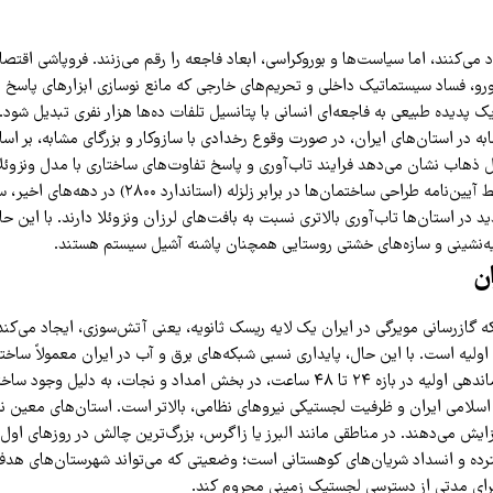
اد می‌کنند، اما سیاست‌ها و بوروکراسی، ابعاد فاجعه را رقم می‌زنند. فروپاشی اقتص
رو، فساد سیستماتیک داخلی و تحریم‌های خارجی که مانع نوسازی ابزارهای پاس
 پدیده طبیعی به فاجعه‌ای انسانی با پتانسیل تلفات ده‌ها هزار نفری تبدیل شود.
به در استان‌های ایران، در صورت وقوع رخدادی با سازوکار و بزرگای مشابه، بر اسا
پل ذهاب نشان می‌دهد فرایند تاب‌آوری و پاسخ تفاوت‌های ساختاری با مدل ونزوئلا 
اعمال تدریجی ضوابط آیین‌نامه طراحی ساختمان‌ها در برابر زلز
د در استان‌ها تاب‌آوری بالاتری نسبت به بافت‌های لرزان ونزوئلا دارند. با این ح
ه‌نشینی و سازه‌های خشتی روستایی همچنان پاشنه آشیل سیستم هستند.
ن
ه گازرسانی مویرگی در ایران یک لایه ریسک ثانویه، یعنی آتش‌سوزی، ایجاد می‌کند
ولیه است. با این حال، پایداری نسبی شبکه‌های برق و آب در ایران معمولاً ساختار
می‌کند. سرعت سازماندهی اولیه در بازه ۲۴ تا ۴۸ ساعت، در بخش امداد و نجات، به دل
سلامی ایران و ظرفیت لجستیکی نیروهای نظامی، بالاتر است. استان‌های معین ن
ایش می‌دهند. در مناطقی مانند البرز یا زاگرس، بزرگ‌ترین چالش در روزهای اول،
ده و انسداد شریان‌های کوهستانی است؛ وضعیتی که می‌تواند شهرستان‌های هدف 
، برای مدتی از دسترسی لجستیک زمینی محروم کند.