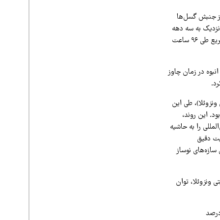
بیعی ناشی از جنبش گسل‌ها
 نزدیک به سه دهه
گذشته است. تحلیلگران مدیریت بحران و اقتصاد سیاسی، ریشه این آسیب‌پذیری و ناتوانی در پاسخ سریع طی ۹۶ ساعت
نبوه در زمان چاوز
د.
زلزله‌شناسی ونزوئلا)، طی این
د. این روند،
لمللی را به حاشیه
یت دقیق
 سازه‌های نوساز
ی ونزوئلا، توان
تانی نیز پیش از زلزله وجود داشت. حتی پیش از زلزله ۲۰۲۶، بیش از ۸۰ تا ۹۰ درصد