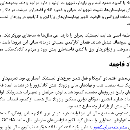
لا با کمبود شدید آب، برق پایدار، تجهیزات اولیه و دارو مواجه بودند. بودجه‌هایی
ای بیمارستان‌ها، تثبیت تجهیزات حیاتی و ذخیره اقلام اضطراری می‌شد، در دالان‌ه
مات اورژانس و ظرفیت ناچیز بیمارستان‌های یاراکوی و کارابوبو در روزهای نخست
.
یفه اصلی هدایت لجستیک بحران را دارند، طی سال‌ها به ساختاری بوروکراتیک، مت
سوخت و ژنراتورهای برق با کندی فاجعه‌باری پیش برود و مردم با کلاه‌کاسکت 
.
اد فاجعه
یم‌های اقتصادی آمریکا و قفل شدن چرخ‌های لجستیک اضطراری بود. تحریم‌های بین‌
کا علیه صنعت نفت و نهادهای مالی ونزوئلا، نقش کاتالیزور را در تشدید ابعاد فاج
‌های پاسخ در روزهای نخست، کمبود شدید لودر، جرثقیل و تجهیزات هیدرولیک آوارب
سداد خطوط اعتباری، ناوگان ترابری سنگین ونزوئلا سال‌هاست از کمبود قطعات یدک
ن پیش از زلزله از رده خارج شده بود.
ترسی به منابع مالی آنی نیز فرایند خرید دولتی برای اقلام حیاتی پزشکی، کیت‌
ی
مدیریت بحران کشور
به دلیل رکود اقتصادی، فاقد هرگونه تاب‌آوری مالی برای 