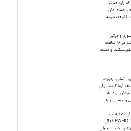
 که باید صرف
ای فساد اداری
 فاجعه، نتیجه
ورم و درگیر
فعالیت‌های اقتصادی غیرشفاف تبدیل شدند. فقدان کارآمدی عملیاتی در بدنه میانی این نیروها باعث شد در ۹۶ ساعت
موتورسیکلت و دست
المللی، به‌ویژه
عه ایفا کردند. یکی
رداری بود. به
ی و نوسازی رنج
های تصفیه آب و
سامانه‌های ارتباطی ماهواره‌ای اضطراری را مختل کرد. اگرچه آژانس‌های سازمان ملل مانند OCHA و PAHO فعال
روزهای نخست بحران