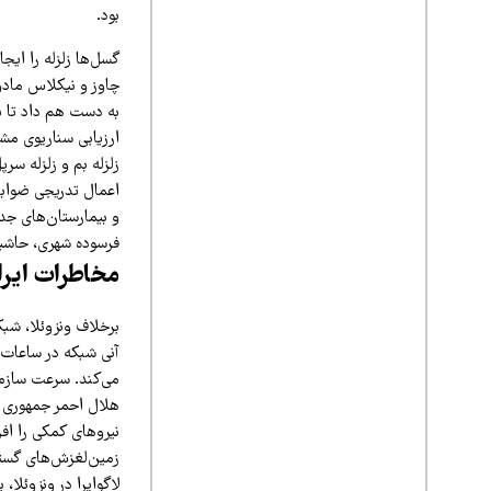
بود.
گسل‌ها زلزله را ایج
چاوز و نیکلاس مادو
به دست هم داد تا یک
ارزیابی سناریوی مشا
زلزله بم و زلزله سر
و بیمارستان‌های جدی
فرسوده شهری، حاشی
مخاطرات ایرا
برخلاف ونزوئلا، شبک
آنی شبکه در ساعات ا
هلال احمر جمهوری ا
نیروهای کمکی را افز
زمین‌لغزش‌های گستر
لاگوایرا در ونزوئلا