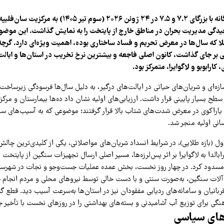
رخداد زلزله‌های دوگانه با بزرگای ۷.۲ و ۷.۵ در ۲۴ ژوئن ۲۰۲۶ (س
یچیدگی مدیریت بحران در مناطق خارج از پایتخت را به نمایش گذاشت. این موضوع
ا که سال‌ها در معرض تحریم و فساد ساختاری بوده، اهمیت ویژه‌ای دارد. گرچه
ی بر جای گذاشت، کانون اصلی فاجعه و بیشترین نرخ تخریب در استان‌ها و ایال
 کارابوبو و لاگوایرا، متمرکز بود.
‌ای و شریان‌های حیاتی در ایالت‌های درگیر، به دلیل سال‌ها فرسودگی زیرساخت‌
طح بسیار پایینی قرار داشت. ارزیابی‌های اولیه نشان داد ده‌ها بیمارستان و مرکز 
و یاراکوی در معرض شدت‌های شتاب بالا قرار گرفتند؛ موضوعی که به آسیب‌های سا
انی اولیه منجر شد.
۹ ساعت اول (بازه طلایی)، در شرایط انسداد شریان‌های مواصلاتی، یکی از کلیدی‌ترین چال
ابالدا به لاگوایرا بر اثر پس‌لرزه‌ها، مسیر اصلی ارسال تجهیزات سنگین از پایتخت
ً مسدود کرد. در چهار روز نخست، بخش عمده عملیات جست‌وجو و نجات در شهرستا
آلات سنگین، به‌صورت سنتی و با دست خالی توسط نیروهای محلی و مردم انجام
ربانیان و سامانه‌های ردیابی مفقودان نیز در استان‌ها به‌سرعت آسیب دید. قطع 
هنگی برای توزیع آب آشامیدنی و بسته‌های بهداشتی را در روزهای نخست با تأخیر 
‌های سیاسی