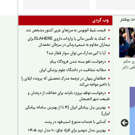
وب گردی
قیمت بلیط اتوبوس به مرزهای غربی کشور مشخص شد
کمک به تأمین مالی یا واردات داروی ELAHERE برای
بیماران مقاوم به شیمی‌درمانی در سرطان تخمدان
آیا با کپی مدارک می توان سوار قطار شد؟
درخواست لغو بسته شدن فرودگاه پیام
ری حکم
عی دکتر
مطالبه شفافیت در دانشگاه علوم پزشکی ایران
خطاهای پنهان در ترجمه مدرک تحصیلی که پرونده اپلای را
با تاخیر مواجه می‌کند
درخواست توقف پروژه بام‌لند برای حفاظت از درختان و
طبیعت شهر لاهیجان
بهترین پنل پیامکی ایران [4 تا از بهترین سامانه پیامکی
ایران]
آشنایی با خدمات متنوع اسنپ‌فود در رشت
بهترین مدل شومیز برای افراد چاق؛ 10 مدل ترند 1405