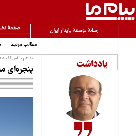
صفحۀ نخ
رسانۀ توسعۀ پایدار ایران
مطالب مرتبط
ن
تفاهم با آمریکا چه 
یادداشت
پنجره‌ای م