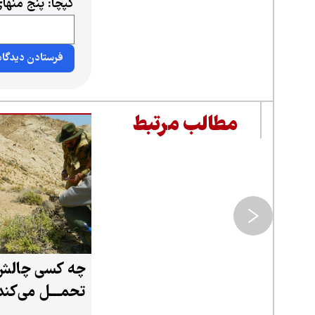
کپچا: پنج منها
مطالب مرتبط
چه کسی چالش 
تحمـــل می‌کند