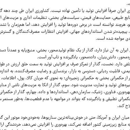
.
 ایران صرفاً افزایش تولید یا تأمین نهاده نیست. کشاورزی ایران طی چند دهه گذش
بع طبیعی، حمایت‌های قیمتی، سیاست‌های بخشی، تنظیمات اداری و مزیت‌های ا
و، هرچند توانسته است در برخی دوره‌ها تولید را افزایش دهد، اما هم‌زمان با ت
، پیچیده‌تر شدن استانداردهای جهانی، افزایش انتظارات مصرف‌کنندگان و گسترش 
دی مواجه شده است.
ایران به آن نیاز دارد، گذار از یک نظام تولیدمحور، بخشی، منبع‌پایه و عمدتاً دست
‌محور، دانش‌بنیان، داده‌محور، یادگیرنده و تاب‌آور است.
تلفی دارد. نخست، گذار از تمرکز صرف بر افزایش تولید به سمت خلق ارزش در طول 
یمنی، قابلیت ردیابی، دسترسی به بازار، برندسازی و رضایت مصرف‌کننده، به انداز
ر از حکمرانی بخشی به حکمرانی زنجیره‌ای؛ به نحوی که جریان کالا، پول، اطلاعات
یره‌های تولید و تجارت مدیریت شود. سوم، گذار از اتکا به مزیت‌های ناشی از منا
هره‌وری، فناوری، ژنتیک، سازمان‌دهی، استانداردها و داده. چهارم، گذار از حکمرانی
رانی تطبیقی و یادگیرنده که بتواند در مواجهه با عدم قطعیت‌ها، به‌طور مستمر 
اح کند.
میان ایران و آمریکا، حتی در خوش‌بینانه‌ترین سناریوها، به‌خودی‌خود موتور این گذ
منابع زیرزمینی کشور اضافه نمی‌کند، بهره‌وری را افزایش نمی‌دهد، خردشدگی ارا