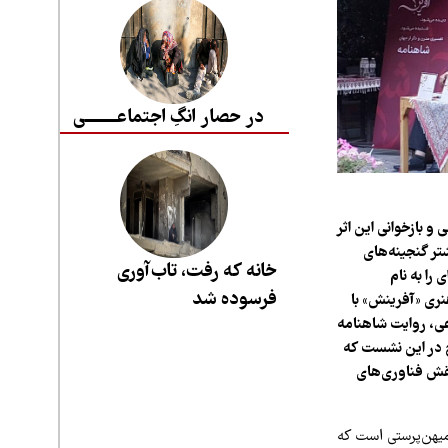
در حصار انگِ اجتماعــــــــی
و بازخوانی این اثر
تر گنجینه‌های
خانه که رفت، تاب‌آوری
را به نام
فرسوده شد
نری «آفرینش» با
عی، روایت شاهنامه
رح در این نشست که
 و نقش فناوری‌های
 میهن‌پرستی است که