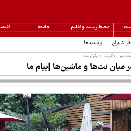
ست
محیط زیست و اقلیم
جامعه
اقتصا
ظر کاربران
پربازدیدها
ت خبری «آفرینش» برگزار شد
 میان نت‌ها و ماشین‌ها |پیام ما