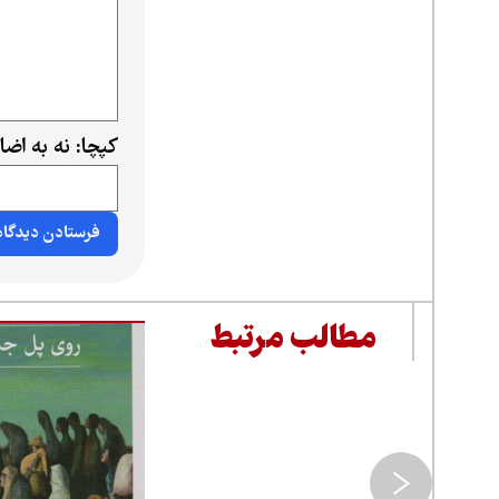
کپچا: نه به اض
مطالب مرتبط