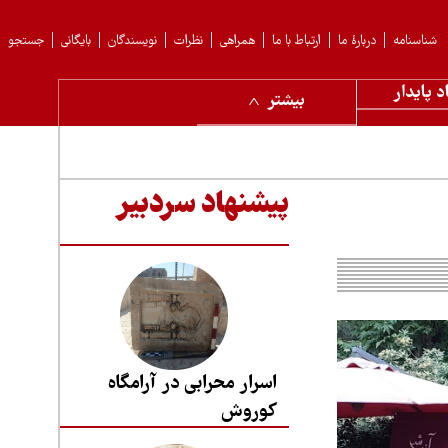
شناسنامه
دربارهٔ ما
ارتباط با ما
همراهی
نظرات
نویسندگان
بایگانی
جستجو
د پایدار
بیشتر
پیشنهاد سردبیر
اسرار محرابی در آرامگاه
کوروش