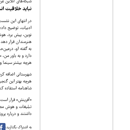
شبکه‌های آنلاین عر
نباید خلاقیت انس
در انتهای این نشس
ادبیات، توضیح داد: 
نوین، پیش برد. هوش
هنرمندان قرار دهد 
به گفته او، درعین
دارد و به باور من، 
هرچه بیشتر سینما و ت
شهرستانی اضافه کرد:
هرچه بهتر این گنجین
شاهنامه استفاده کن
تبلیغات و هوش مصنو
داشتند و درباره پروژ
به اشتراک بگذارید: