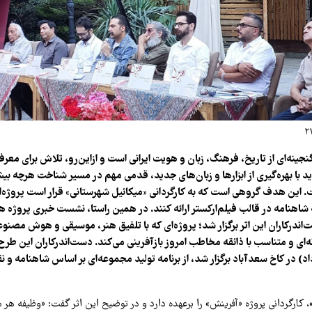
نه‌ای از تاریخ، فرهنگ، زبان و هویت ایرانی است و ازاین‌رو، تلاش برای معرفی 
 با بهره‌گیری از ابزارها و زبان‌های جدید، قدمی مهم در مسیر شناخت هرچه بیش
 این هدف گروهی است که به کارگردانی «میکائیل شهرستانی» قرار است پروژه‌ای 
ه شاهنامه در قالب فیلم‌ارکستر ارائه کنند. در همین راستا، نشست خبری پروژه ه
ندرکاران این اثر برگزار شد؛ پروژه‌ای که با تلفیق هنر، موسیقی و هوش مصنو
نه‌ای و متناسب با ذائقه مخاطب امروز بازآفرینی می‌کند. دست‌اندرکاران این ط
وشنبه (۱۱ خرداد) در کاخ سعدآباد برگزار شد، از برنامه تولید مجموعه‌ای بر اساس شاهنامه
 کارگردانی پروژه «آفرینش» را برعهده دارد و در توضیح این اثر گفت: «وظیفه هر