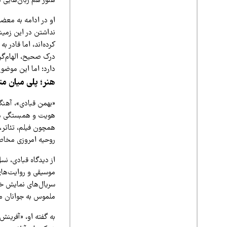
هنوز هم زبان‌هایی م
او در ادامه به معضل
کرده‌اند، اما قادر 
درک صحیح، الهام‌گر
دارد؛ اما این موضوع
هنر؛ پلی میان م
«بهمن قبادی»، آهنگ
هویت و همبستگی ملی
همچون فیلم، تئاتر،
روحیه امروزی مخاطب
از دیدگاه قبادی، ن
موسیقی و روایت‌های 
سریال‌های نمایش خان
ملموس به جوانان م
به گفته او، «آفرینش