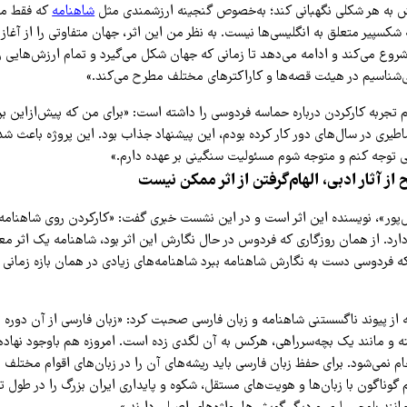
ش به هر شکلی نگهبانی کند؛ به‌خصوص گنجینه ارزشمندی مثل
شاهنامه
که فقط متع
کسپیر متعلق به انگلیسی‌ها نیست. به نظر من این اثر، جهان متفاوتی را از آغاز 
ع می‌کند و ادامه می‌دهد تا زمانی که جهان شکل می‌گیرد و تمام ارزش‌هایی را 
‌شناسیم در هیئت قصه‌ها و کاراکترهای مختلف مطرح می‌کند.»
 تجربه کارکردن درباره حماسه فردوسی را داشته است: «برای من که پیش‌ازاین ب
یری در سال‌های دور کار کرده بودم، این پیشنهاد جذاب بود. این پروژه باعث شد
وجه کنم و متوجه شوم مسئولیت سنگینی بر عهده دارم.»
 آثار ادبی، الهام‌گرفتن از اثر ممکن نیست
‌پور»، نویسنده این اثر است و در این نشست خبری گفت: «کارکردن روی شاهنامه
دارد. از همان روزگاری که فردوس در حال نگارش این اثر بود، شاهنامه یک اثر 
که فردوسی دست به نگارش شاهنامه ببرد شاهنامه‌های زیادی در همان بازه زمانی 
ه از پیوند ناگسستنی شاهنامه و زبان فارسی صحبت کرد: «زبان فارسی از آن دوره ت
و مانند یک بچه‌سرراهی، هرکس به آن لگدی زده است. امروزه هم باوجود نهاد
م نمی‌شود. برای حفظ زبان فارسی باید ریشه‌های آن را در زبان‌های اقوام مختلف ا
گوناگون با زبان‌ها و هویت‌های مستقل، شکوه و پایداری ایران بزرگ را در طول تار