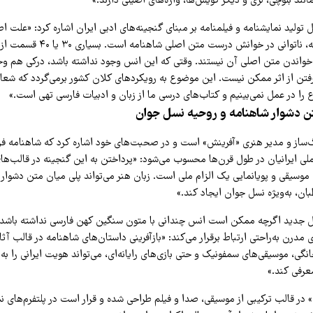
انند بلوچی، لری و دیگر گویش‌ها، واژه‌های اصیلی دارند.»
 تولید نمایشنامه و فیلمنامه بر مبنای گنجینه‌های ادبی ایران اشاره کرد: «علت 
نداشتن در این زمینه، ناتوانی در خوانش درست
به خواندن متن اصلی آن نیستند. وقتی که این انس وجود نداشته باشد، درکی هم وج
فتن از اثر ممکن نیست. این موضوع به رویکردهای کلان کشور برمی‌گردد که شعار
 را در عمل نمی‌بینیم و کتاب‌های درسی ما از زبان و ادبیات فارسی تهی است.»
تن دشوار شاهنامه و روحیه نسل جوان
‌ساز و مدیر هنری «آفرینش» است و در صحبت‌های خود اشاره کرد که شاهنامه ف
 ایرانیان در طول قرن‌ها محسوب می‌شود: «پرداختن به این گنجینه در قالب‌ها
 موسیقی و پویانمایی یک الزام ملی است. زبان هنر می‌تواند پلی میان متن دشوار
ان، به‌ویژه نسل جوان ایجاد کند.»
سل جدید اگرچه ممکن است انس چندانی با متون سنگین کهن فارسی نداشته باشد، ا
مدرن به‌راحتی ارتباط برقرار می‌کند: «بازآفرینی داستان‌های شاهنامه در قالب آثا
گی، موسیقی‌های سمفونیک و حتی بازی‌های رایانه‌ای، می‌تواند هویت ایرانی را ب
عرفی کند.»
» در قالب ترکیبی از موسیقی، صدا و فیلم طراحی شده و قرار است در پلتفرم‌های 