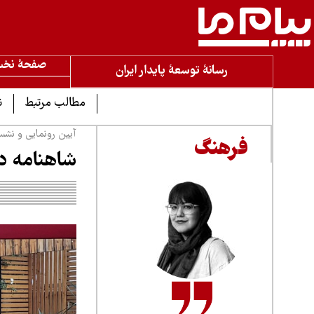
صفحۀ نخ
رسانۀ توسعۀ پایدار ایران
مطالب مرتبط
ن
آیین رونمایی و نشس
فرهنگ
شاهنامه در