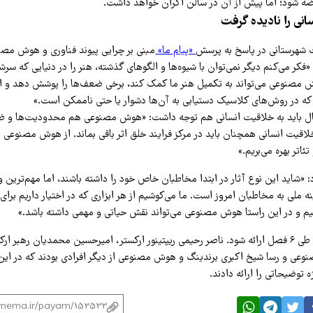
ضه شود؛ اما پیش از آن در سالن اکران خواهد داشت.
انی را نادیده گرفت
ت شهرستانی در پاسخ به پرسش
«پیام ما»
مبنی بر چرایی پیوند فناوری و هوش مصنو
«فکر می‌کنم دیگر نمی‌توان با شیوه‌ها و الگوهای گذشته، هنر را در دنیایی که سرشا
 مصنوعی می‌تواند به تکمیل هنر ما کمک کند، برخی ضعف‌ها را پوشش دهد و امکا
که در روش‌های کلاسیک دستیابی به آن‌ها دشوار یا حتی ناممکن است.»
‌حال باید به خلاقیت انسانی هم توجه داشت: «هوش مصنوعی هم محدودیت‌ها و ض
خلاقیت انسانی همچنان باید در مرکز فرایند خلق اثر باقی بماند. از هوش مصنوعی ب
ئاتر بهره می‌بریم.»
 «شاید این نوع آثار در ابتدا مخاطبان خاص خود را داشته باشند، اما مهم‌ترین 
ه ملی به مخاطبان امروز است. ما می‌کوشیم از هر ابزاری که در اختیار داریم برا
یم و در این راستا هوش مصنوعی می‌تواند نقش حیاتی و مهمی داشته باشد.»
«آفرینش» قرار است طی ۶ فصل ارائه شود. ناصر رحیمی ریپتینور ارکستر، امیرحسین محمدیان رهبر
عی و رسا شیخ اکبری برندینگ و هوش مصنوعی از دیگر افرادی بودند که در این
ه توضیحاتی را ارائه دادند.