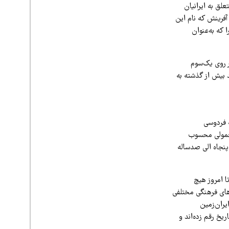
لق به ایرانیان
آفرینش که نام این
که به‌عنوان
ر روی یک‌سوم
 بیش از گذشته به
 فردوسی
معمولی محسوب
پنجاه الی صدساله
ا امروز هیچ
های فرهنگی مختلفی
یران‌زمین
یخ رقم زده‌اند و