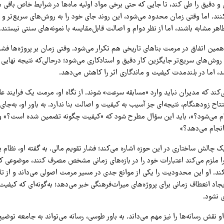
ی و دقیق را طی کند، تا جایی که حتی برخی مواد اولیه ماه‌ها در شرایط خاص باقی م
کنند. اما وقتی زمان محدود می‌شود، این روند جای خود را به روش‌های سریع‌تر و
هر مشابه باشند، اما از نظر دوام و اصالت قابل‌مقایسه با نمونه‌های سنتی نیستند.
ن اتفاق در مرمت بناهای تاریخی هم تکرار می‌شود. وقتی زمان بر پروژه‌ها فشار 
ا روش‌های سریع‌تر جایگزین کار دقیق و استادکاری می‌شود؛ درحالی‌که نتیجه نهایی
سد، اما در بلندمدت کیفیت و ماندگاری اثر را کاهش می‌دهد.
ی‌کند که مدیران نباید وارد «مسابقه سرعت» شوند. از نگاه او، مرمت یک فرایند ع
تتاح زودهنگام، نتیجه‌ای جز آسیب به کیفیت و اصالت بنا ندارد. به باور او، به‌جای
ام می‌شود؟»، باید این سؤال مطرح شود که «کیفیت چگونه تضمین شده است؟» و
انجام می‌دهد؟»
الش ساختاری در این حوزه اشاره می‌کند؛ فشار تقویم مالی. به گفته او، نظام بود
 ملزم می‌کند اعتبارات خود را در بازه‌های زمانی مشخص مصرف کنند، موضوعی که ع
کند. او این محدودیت را یکی از موانع جدی در مسیر مرمت اصولی می‌داند و از ت
جاد انعطاف زمانی برای پروژه‌های میراث‌فرهنگی خبر می‌دهد؛ به‌گونه‌ای که کیفیت 
 نشود.
او نقش رسانه‌ها را نیز مهم می‌داند. به باور طوسی، رسانه می‌تواند به جامعه توض