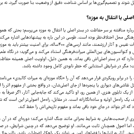
یل شوند و تصمیم‌گیری‌ها بر اساس شناخت دقیق از وضعیت بنا صورت گیرد، نه ب
لی یا انتقال به موزه؟
رباره مناقشه بر سر حفاظت در بستر اصلی یا انتقال به موزه می‌پرسم؛ بحثی که هموا
هنگی محل اختلاف‌نظر بوده است. طوسی در این باره به پیشنهادهایی اشاره می‌کن
برخی معتقدند تزیینات نفیس و آثار ارزشمند، مانند ارسی‌های ۴۰۰ساله، برای ام
 و کنوانسیون‌های بین‌المللی میراث‌فرهنگی استناد می‌کند و می‌گوید: در نگاه علمی
ارد که در بستر اصلی‌اش باقی بماند. به همین دلیل، اولویت اصلی همیشه حفاظ
ت؛ مگر در شرایطی استثنایی که خطر نابودی کامل وجود داشته باشد.
 را در برابر رویکردی قرار می‌دهد که آن را «نگاه موزه‌ای به میراث کالبدی» می‌نامد. 
نقاشی‌های دیواری یا پنجره‌ها از جای اصلی‌شان، در واقع بخشی از مفهوم اثر را از
 یک تابلوی هنری. از همین رو، او تأکید می‌کند که جابه‌جایی آثار، اگر صرفاً به د
یک راه‌حل اولیه و ساده‌انگارانه است. در مقابل، راه‌حل اصولی‌تر این است که
د که اثر بتواند در جای خود باقی بماند و مفهوم تاریخی‌اش را حفظ کند.
 از صحبت‌هایش به شرایط بحرانی مانند جنگ اشاره می‌کند؛ دوره‌ای که در آ
د، اما اصول همچنان ثابت می‌مانند. او توضیح می‌دهد که در چنین شرایطی، در 
خی آثار به انبارها یا فضاهای امن می‌تواند یک راهکار اضطراری باشد. بااین‌حال،