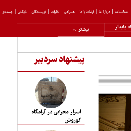
شناسنامه
دربارهٔ ما
ارتباط با ما
همراهی
نظرات
نویسندگان
بایگانی
جستجو
د پایدار
بیشتر
پیشنهاد سردبیر
اسرار محرابی در آرامگاه
کوروش