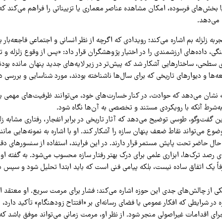
ا بخش‌های فرسوده، امکان مشاهده عناصر معماری یا تزییناتی را فراهم می‌کند ک
 می‌دهد.
به زلزله بم اشاره می‌کند؛ رویدادی که اگرچه از نظر انسانی و اجتماعی فاجعه‌بار بو
ی، داده‌های ارزشمندی را در اختیار پژوهشگران قرار داد: «پس از وقوع زلزله و 
سطحی، ساختارهایی آشکار شد که پیش‌تر در زیر لایه‌های جدید پنهان مانده بودن
‌ها و دیوارهای تاریخی که برای سال‌ها ناشناخته بودند، مورد شناسایی و بررسی دق
ربه نشان می‌دهد که حوادث، در کنار خسارت‌های خود، می‌توانند ظرفیت‌های مهمی 
به‌شرط آنکه با رویکردی مستند و تخصصی به آن‌ها نگاه شود.
 گفت‌وگو، طوسی توضیح می‌دهد که آثار تاریخی در برابر انفجار، رفتاری مشابه زلز
ع می‌تواند نقاط ضعف پنهان سازه را آشکار کند. او با اشاره به نمونه‌هایی مانن
ر حال حاضر تحت پایش مستمر قرار دارند. در این فرایند، استفاده از سنسورهای د
رصد ترک‌ها، ابزاری علمی برای درک بهتر رفتار سازه محسوب می‌شود. به گفته 
 یک اتفاق ساده نیست، بلکه پیامی فنی است که باید ابتدا تحلیل شود و سپس در
کی از چالش‌های جدی این حوزه اشاره می‌کند: فشار برای مرمت سریع. او معتقد ا
ژه در شرایطی که افکار عمومی یا فضای رسانه‌ای بر «افتتاح زودهنگام» تأکید دارد، 
ی اقدامات غیراصولی منجر شود. از نظر او، مرمت زمانی می‌تواند موفق باشد که 