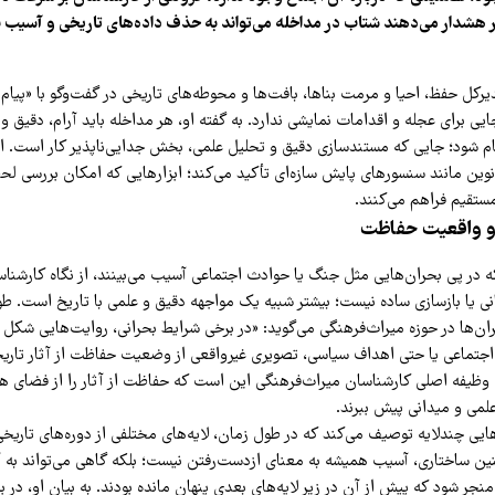
 هشدار می‌دهند شتاب در مداخله می‌تواند به حذف داده‌های تاریخی و آسیب به
ل حفظ، احیا و مرمت بناها، بافت‌ها و محوطه‌های تاریخی در گفت‌وگو با «پیام م
یی برای عجله و اقدامات نمایشی ندارد. به گفته او، هر مداخله باید آرام، دقیق و 
شود؛ جایی که مستندسازی دقیق و تحلیل علمی، بخش جدایی‌ناپذیر کار است. ا
 نوین مانند سنسورهای پایش سازه‌ای تأکید می‌کند؛ ابزارهایی که امکان بررسی لحظ
ستقیم فراهم می‌کنند.
و واقعیت حفاظت
ه در پی بحران‌هایی مثل جنگ یا حوادث اجتماعی آسیب می‌بینند، از نگاه کارشنا
ی یا بازسازی ساده نیست؛ بیشتر شبیه یک مواجهه دقیق و علمی با تاریخ است. طوس
ان‌ها در حوزه میراث‌فرهنگی می‌گوید: «در برخی شرایط بحرانی، روایت‌هایی شکل م
اجتماعی یا حتی اهداف سیاسی، تصویری غیرواقعی از وضعیت حفاظت از آثار تاریخ
و، وظیفه اصلی کارشناسان میراث‌فرهنگی این است که حفاظت از آثار را از فضای هی
لمی و میدانی پیش ببرند.
هایی چندلایه توصیف می‌کند که در طول زمان، لایه‌های مختلفی از دوره‌های تاریخی
چنین ساختاری، آسیب همیشه به معنای ازدست‌رفتن نیست؛ بلکه گاهی می‌تواند به
نجر شود که پیش از آن در زیر لایه‌های بعدی پنهان مانده بودند. به بیان او، در ب