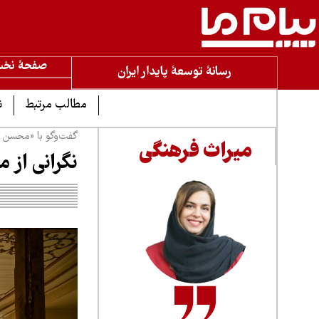
صفحۀ نخ
رسانۀ توسعۀ پایدار ایران
مطالب مرتبط
ن
گفت‌وگو با «محسن ط
میراث فرهنگی
نگرانی از 