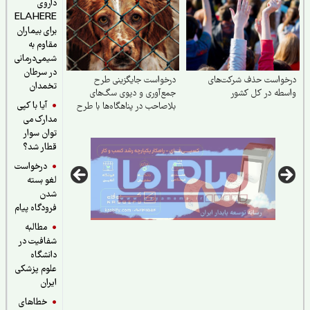
داروی
ELAHERE
برای بیماران
مقاوم به
شیمی‌درمانی
در سرطان
خواست حذف شرکت‌های
درخواست جایگزینی طرح
تخمدان
طه در کل کشور
جمع‌آوری و دپوی سگ‌های
آیا با کپی
بلاصاحب در پناهگاه‌ها با طرح
مدارک می
عقیم سازی، واکسیناسیون،
رهاسازی و فرهنگسازی عمومی
توان سوار
قطار شد؟
درخواست
لغو بسته
شدن
فرودگاه پیام
مطالبه
شفافیت در
دانشگاه
علوم پزشکی
ایران
خطاهای