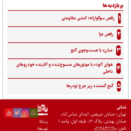
ربازدیدها
1
رقص سوگوارانه؛ کنشی مقاومتی
2
رقص عزا
3
مبارزه با جست‌وجوی گنج‌
هوای آلوده با موتورهای منسوخ‌شده و آلاینده خودروهای
4
داخلی
5
گنجِ گمشده زیر چرخ لودرها
نی
ان: خیابان شریعتی، ابتدای عباس‌آباد،
 بهشتی، پلاک ۱۲، طبقه اول، واحد ۱
رسانۀ
ن:
۰۲۱۲۸۴۲۱۹۱۰
توسعۀ