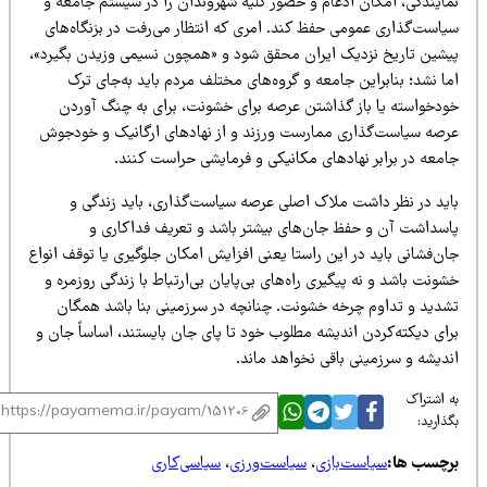
مایندگی، امکان ادغام و حضور کلیه شهروندان را در سیستم جامعه و
یاست‌گذاری عمومی حفظ کند. امری که انتظار می‌رفت در بزنگاه‌های
یشین تاریخ نزدیک ایران محقق شود و «همچون نسیمی وزیدن بگیرد»،
ا نشد؛ بنابراین جامعه و گروه‌های مختلف مردم باید به‌جای ترک
ودخواسته یا باز گذاشتن عرصه برای خشونت، برای به چنگ آوردن
رصه سیاست‌گذاری ممارست ورزند و از نهادهای ارگانیک و خودجوش
امعه در برابر نهادهای مکانیکی و فرمایشی حراست کنند.
اید در نظر داشت ملاک اصلی عرصه سیاست‌گذاری، باید زندگی و
اسداشت آن و حفظ جان‌های بیشتر باشد و تعریف فداکاری و
ن‌فشانی باید در این راستا یعنی افزایش امکان جلوگیری یا توقف انواع
ونت باشد و نه پیگیری راه‌های بی‌پایان بی‌ارتباط با زندگی روزمره و
شدید و تداوم چرخه خشونت. چنانچه در سرزمینی بنا باشد همگان
ای دیکته‌کردن اندیشه مطلوب خود تا پای جان بایستند، اساساً جان و
ندیشه و سرزمینی باقی نخواهد ماند.
 اشتراک
ذارید:
رچسب ها:
سیاست‌بازی
،
سیاست‌ورزی
،
سیاسی‌کاری