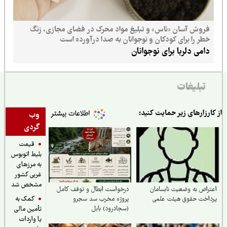
فروش آسان «ناس» و تبلیغ مواد محرک در فضای مجازی، زنگ
خطر را برای کودکان و نوجوانان به صدا درآورده است
دامی دلربا برای نوجوانان
تبلیغات
ارزارهای زیر حمایت کنید:
وب
گردی
قیمت
بلیط اتوبوس
به مرزهای
غربی کشور
مشخص شد
راض به وضعیت نابسامان
درخواست ابطال و توقف کامل
کمک به
داخت حقوق هیئت علمی
پروژه مخرب سد سجرو
(سجادرود) بابل
تأمین مالی
یا واردات