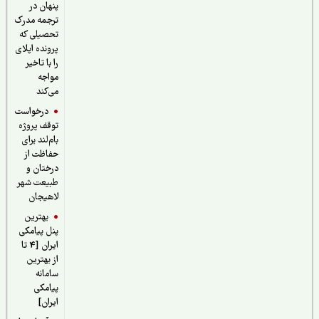
پنهان در
ترجمه مدرک
تحصیلی که
پرونده اپلای
را با تاخیر
مواجه
می‌کند
درخواست
توقف پروژه
بام‌لند برای
حفاظت از
درختان و
طبیعت شهر
لاهیجان
بهترین
پنل پیامکی
ایران [4 تا
از بهترین
سامانه
پیامکی
ایران]