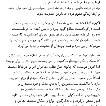
رعاب شروع می‌شود و تا حذف ادامه می‌یابد.
ه در عرصه خارجی و چه در عرصه داخلی، سیاست‌ورزی باید برای حفظ
 ارتقا زندگی عموم مردم جایگزین خشونت شود.
گرچه انواع خشونت به بهانه حذف تهدیدهای امنیت عمومی ممکن
ت در کوتاه‌مدت منافع گروه چیره را تأمین کند؛ اما در بلندمدت،
‌ویژه اگر علیه جمعیت زیاد یا نهادهای دیرپای اجتماعی به کار بسته
ود، بر علیه خودش عمل کرده و هم منافع گروه چیره و هم امنیت را
‌تواند از بین ببرد و عملاً چرخه‌ای از خشونت را پدید می‌آورد.
‌عنوان نمونه چنان‌که پیش‌تر رسماً یا غیررسمی اعلام می‌شد ایرانیانی
 سبک زندگی موردنظر حاکمیت را نمی‌پسندند می‌توانند از ایران بروند؛
ما امروز می‌بینیم که چگونه خیل عظیم مهاجران ایرانی در نقاط مختلف
هان تبدیل به نیروی مشروعیت‌بخش جنگ کنونی شده‌اند؛ بنابراین
تفاقاً در وضعیت اضطراری کنونی ناشی از جنگ، بیشتر از پیش ضرورت
ارد تا حاکمیت سیاست‌ورزی را به‌جای حذف و طرد منتقدان و
گراندیشان و حتی مخالفان بنشاند و با به‌رسمیت‌شناختن حق
هروندی، و نه امت‌گرایی، به مأموریت ذاتی خود یعنی حفظ و اداره
ور جمعی بازگردد و با به‌کارگیری انواع و اشکال مختلف تعامل و