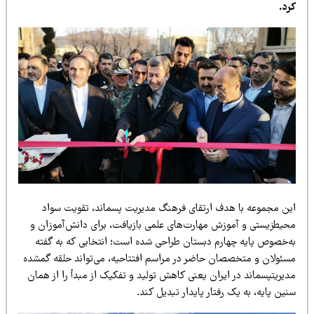
 ارتقا
ی
فرهنگ مد
ی
ر
ی
ت
پسماند، تقو
ی
ت
سواد
زش مهارت‌ها
ی
علم
ی
باز
ی
افت،
برا
ی
دانش‌آموزان و
رم دبستان طراح
ی
شده است؛ انتخاب
ی
که به گفته
ان حاضر در مراسم افتتاح
ی
ه،
م
ی‌
تواند
حلقه گمشده
ی
ران
ی
عن
ی
کاهش تول
ی
د
و تفک
ی
ک
از مبدأ را از همان
رفتار پا
ی
دار
تبد
ی
ل
کند
.