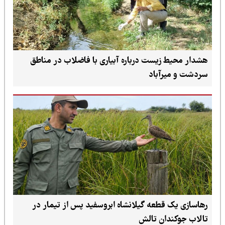
ست درباره آبیاری با فاضلاب در مناطق
باد
عه گیلانشاه ابروسفید پس از تیمار در
ن تالش