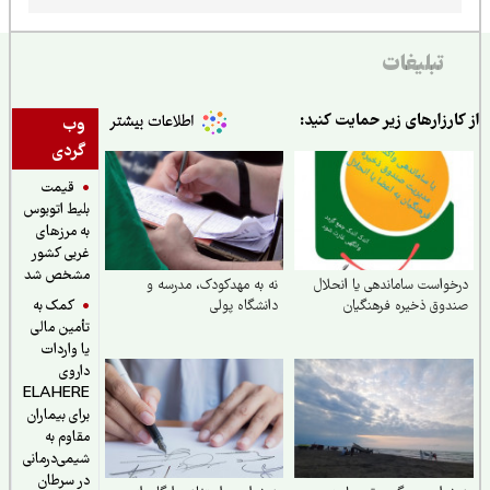
یت کنید:
وب
گردی
قیمت
بلیط اتوبوس
به مرزهای
غربی کشور
مشخص شد
انحلال
نه به مهدکودک، مدرسه و
کمک به
ن
دانشگاه پولی
تأمین مالی
یا واردات
داروی
ELAHERE
برای بیماران
مقاوم به
شیمی‌درمانی
در سرطان