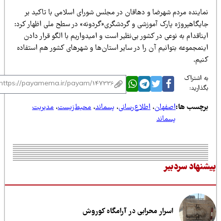
ا و دهاقان در مجلس شورا
ی
اسلام
ی
با تاک
ی
د
بر
آموزشی و گردشگری«گردونه»
در سطح مل
ی
اظهار کرد:
 کشور ب
ی‌
نظ
ی
ر
است و ام
ی
دوار
ی
م
با الگو قرار دادن
آن را در سا
ی
ر
استان‌ها و شهرها
ی
کشور هم استفاده
ن
،
اطلاع‌رسانی
،
پسماند
،
محیط‌زیست
،
مدیریت
د
 محرابی در آرامگاه کوروش