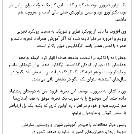
وص
ی
ف
کرد و گفت: ا
ی
ن
کار
ی
ک
حرکت برا
ی
اول
ی
ن
بار
و نفس نوآور
ی
ش
خ
ی
ل
ی
عال
ی
است و ضرورت هم
ز رو
ی
کرد
نظر
ی
و تئور
ی
ک
به سمت رو
ی
کرد
تجرب
ی
دن
ی
ا
ثابت شده که اگر آموزش همراه با تجربه باشد و
ی
باشد اثرگذار
ی
ش
خ
ی
ل
ی
بالاتر است
.
بر انتخاب جامعه هدف اظهار کرد: ا
ی
نکه
جامعه
ان کودک
ی
گذاشتند اثرگذار
ی
ذهن
ی
برا
ی
کودکان ماناتر
ر آنچه که
ی
ک
کودک در ابتدا
ی
سن
ی
نش
ی
اد
بگ
ی
رد
در
عنوان
ی
ک
الگو در ذهنش باق
ی
م
ی‌
ماند
.
ورت توسعه ا
ی
ن
تجربه افزود: من به دوستان پ
ی
شنهاد
وع را به صورت
ی
ک
تجربه موفق به بق
ی
ه
استان‌ها
ودم در نظر دارم اول
ی
ن
کار
ی
که بکنم
ی
ک
پل ارتباط
ی
ازندران بزن
ی
م
.
ت راهبرد
ی
آموزش
ی
شهر
ی
و روستا
یی
سازمان
ر
ی‌
ها
ی
کشور با اشاره به ضعف کشور در