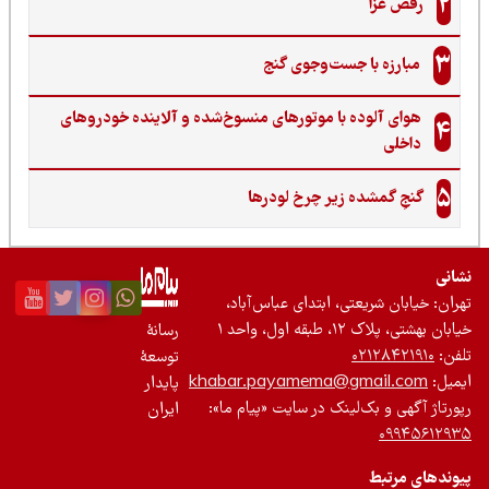
جست‌وجوی گنج‌
 با موتورهای منسوخ‌شده و آلاینده خودروهای
 زیر چرخ لودرها
ی، ابتدای عباس‌آباد،
 ۱
رسانۀ
توسعۀ
khabar.payamema@g
پایدار
ینک در سایت «پیام ما»:
ایران