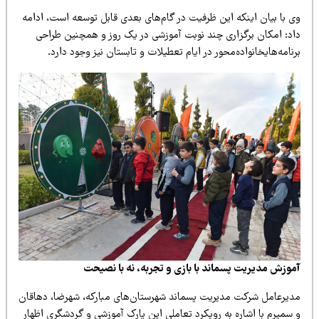
ی
ن
ظرف
ی
ت
در گام‌ها
ی
بعد
ی
قابل توسعه است، ادامه
چند نوبت آموزش
ی
در
ی
ک
روز و همچن
ی
ن
طراح
ی
حور در ا
ی
ام
تعط
ی
لات
و تابستان ن
ی
ز
وجود دارد
.
سماند با باز
ی
و تجربه، نه با نص
ی
حت
د
ی
ر
ی
ت
پسماند شهرستان‌ها
ی
مبارکه، شهرضا، دهاقان
ه رو
ی
کرد
تعامل
ی
ا
ی
ن
پارک آموزش
ی
و گردشگر
ی
اظهار