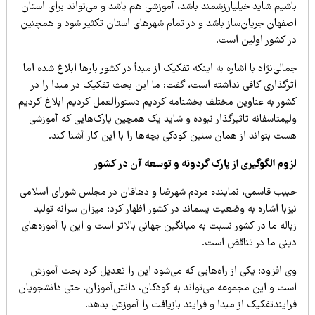
زشمند باشد، آموزش
ی
هم باشد و م
ی‌
تواند
برا
ی
استان
 باشد و در تمام شهرها
ی
استان تکث
ی
ر
شود و همچن
ی
ن
ت
.
به ا
ی
نکه
تفک
ی
ک
از مبدأ در کشور بارها ابلاغ شده اما
ته است، گفت: ما ا
ی
ن
بحث تفک
ی
ک
در مبدا را در
تلف بخشنامه کرد
ی
م
دستورالعمل کرد
ی
م
ابلاغ کرد
ی
م
ذار
نبوده و شا
ی
د
ی
ک
همچ
ی
ن
پارک‌ها
یی
که آ
موزش
ی
ان سن
ی
ن
کودک
ی
بچه‌ها را با ا
ی
ن
کار آشنا کند
.
 پارک گردونه و توسعه آن در کشور
ی
نده
مردم شهرضا و دهاقان در مجلس شورا
ی
اسلام
ی
ی
ت
پسماند در کشور اظهار کرد: م
ی
زان
سرانه تول
ی
د
نسبت به م
ی
انگ
ی
ن
جهان
ی
بالاتر است و ا
ی
ن
با آموزه‌ها
ی
 است
.
اه‌ها
یی
که م
ی‌
شود
ا
ی
ن
را تعد
ی
ل
کرد بحث آموزش
ه م
ی‌
تواند
به کودکان، دانش‌آموزان، حت
ی
دانشجو
ی
ان
دا و فرا
ی
ند
باز
ی
افت
را آموزش بدهد
.