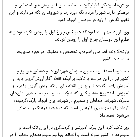
ظهار کرد: ما جامعه‌مان فقر پو
ی
ش‌ها
ی
اجتماع
ی
و
را مردم نگه م
ی‌
دارند
و شهروندان نگه م
ی‌
دارند
و ا
ی
ن
 در خودمان ا
ی
جاد
کن
ی
م
.
جا
بود که ه
ی
چکس
چراغ اول را روشن نکرده بود و به
راغ اول را روشن کردند
.
می
راهبردی، تخصصی
و عمل
ی
ات
ی
در حوزه مدیریت
،
معاون سازمان شهردار
ی‌
ها
و ده
ی
ار
ی‌
ها
ی
وزارت
اسم با تاک
ی
د
بر ا
ی
نکه
نقطه آغاز ارزش‌آفر
ی
ن
ی
با
ی
د
از
: شروع ا
ی
ن
نقطه برا
ی
ا
ی
نکه
ارزش آفر
ی
ن
ی
بکن
ی
م
از
شه و کار
ی
که
شرکت مد
ی
ر
ی
ت
پسماند شهرستان‌ها
ی
هاقان و سم
ی
رم
در شهرضا
برای ایجاد پارک«گردونه»
ی
ن
کارها
یی
است
که در عرصه فرهنگ و اجتماع
ی
پارک آموزش
ی
و گردشگر
ی
در ا
ی
ران
تک است و
ونه است و انشالله بتوان
ی
م
مجموعه‌ها
ی
مشابه را در