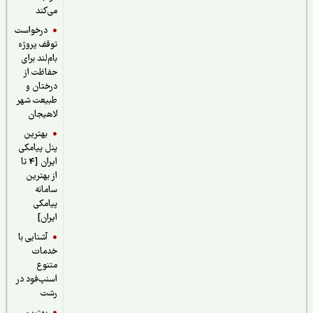
می‌کند
درخواست
توقف پروژه
بام‌لند برای
حفاظت از
درختان و
طبیعت شهر
لاهیجان
بهترین
پنل پیامکی
ایران [4 تا
از بهترین
سامانه
پیامکی
ایران]
آشنایی با
خدمات
متنوع
اسنپ‌فود در
رشت