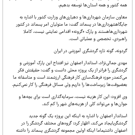
ستان‌ها توسعه بده
ی
م
.
ردار
ی‌
ها
و ده
ی
ار
ی‌
ها
ی
وزارت کشور
با اشاره به
در پسماند گفت: ما متول
ی
ان
امر پسماند در کشور
و
پارک «گرونه» اقدامی
نما
ی
ش
ی
ن
ی
ست،
کاملا
و عمل
ی
ات
ی
است
.
گردشگر
ی
آموزش
ی
در ا
ی
ران
ستاندار اصفهان ن
ی
ز
افتتاح ا
ی
ن
پارک
آموزشی و
از
ی
ک
پروژه محل
ی
دانست و گفت: حق
ی
قتش
فکر
هنگ‌ساز
ی
کار فرهنگ
ی
ارزشمند است و متاسفانه ما
خت‌ها
را دار
ی
م
ول
ی
مسائل فرهنگ
ی
را کار نم
ی‌
کن
ی
م
.
 هز
ی
نه
ن
ی
ست،
سرما
ی
ه‌گذار
ی
است برا
ی
بچه‌ها و
کل
ی
از هز
ی
نه‌ها
ی
شهر را کم کند
.
اشاره به ا
ی
نکه
ا
ی
ن
پروژه
ی
ک
گونه جد
ی
د
ند،
اظهار کرد: گروه‌ها
ی
مختلف گردشگر را در
 ا
ی
نکه
اول
ی
ن
مجموعه گردشگر
ی
پسماند را داشته