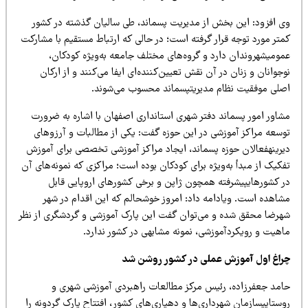
 از مد
ی
ر
ی
ت
پسماند، ط
ی
سال
ی
ان
گذشته در کشور
ار گرفته است؛ در حال
ی
که ارتباط مستق
ی
م
با مشارکت
رد و گروه‌ها
ی
مختلف جامعه به‌و
ی
ژه
کودکان،
ر آن نقش تع
یی
ن‌کننده‌ا
ی
ا
ی
فا
م
ی‌
کنند
و از ارکان
م مد
ی
ر
ی
ت
پسماند محسوب م
ی‌
شوند
.
 دفتر شهر
ی
استاندار
ی
اصفهان با اشاره به ضرورت
ش
ی
در ا
ی
ن
حوزه گفت:
ی
ک
ی
از مطالبات و آرزوها
ی
پسماند، ا
ی
جاد
مراکز آموزش
ی
تخصص
ی
برا
ی
آموزش
ی
ژه
برا
ی
کودکان بوده است؛ مراکز
ی
که نمونه‌ها
ی
آن
ه
همچون ژاپن و برخ
ی
کشورها
ی
اروپا
یی
قابل
دامه داد: امروز خوشحالم که ا
ی
ن
اقدام در شهر
 و م
ی‌
توان
گفت
این
پارک آموزش
ی
و گردشگر
ی
از نظر
موزش
ی
،
نمونه مشابه
ی
در کشور ندارد.
عمل
ی
در کشور روشن شد
ی
س
مرکز مطالعات راهبرد
ی
آموزش
ی
شهر
ی
و
ردار
ی‌
ها
و ده
ی
ار
ی‌
ها
ی
کشور، افتتاح پارک گردونه را