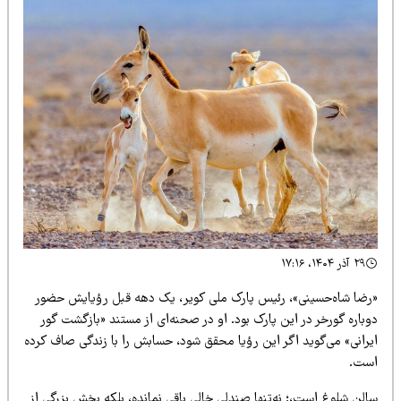
۲۹ آذر ۱۴۰۴، ۱۷:۱۶
رضا شاه‌حسینی»، رئیس پارک ملی کویر، یک دهه قبل رؤیایش حضور
باره گورخر در این پارک بود. او در صحنه‌ای از مستند «بازگشت گور
یرانی» می‌گوید اگر این رؤیا محقق شود، حسابش را با زندگی صاف کرده
ست.
لن شلوغ است،؛ نه‌تنها صندلی خالی باقی نمانده، بلکه بخش بزرگی از