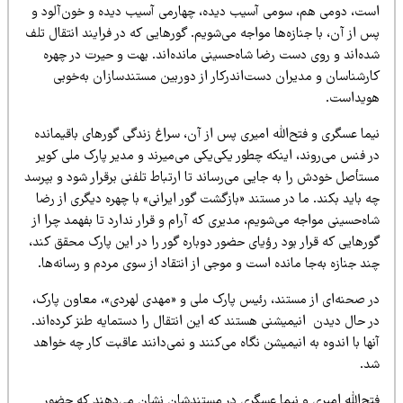
ست،‌ دومی هم، سومی آسیب دیده، چهارمی آسیب دیده و خون‌آلود و
‌ از آن، با جنازه‌ها مواجه می‌شویم. گورهایی که در فرایند انتقال تلف
ده‌اند و روی دست رضا شاه‌حسینی مانده‌اند. بهت و حیرت در چهره
ارشناسان و مدیران دست‌اندرکار از دوربین مستندسازان به‌خوبی
ویداست.
ما عسگری و فتح‌الله امیری پس از آن، سراغ زندگی گورهای باقیمانده
 فنس می‌روند، اینکه چطور یکی‌یکی می‌‌میرند و مدیر پارک ملی کویر
تأصل خودش را به جایی می‌رساند تا ارتباط تلفنی برقرار شود و بپرسد
 باید بکند. ما در مستند «بازگشت گور ایرانی» با چهره‌ دیگری از رضا
ه‌حسینی مواجه می‌شویم،‌ مدیری که آرام و قرار ندارد تا بفهمد چرا از
رهایی که قرار بود رؤیای حضور دوباره گور را در این پارک محقق کند،‌
د جنازه به‌جا مانده است و موجی از انتقاد از سوی مردم و رسانه‌ها.
ر صحنه‌ای از مستند، رئیس پارک ملی و «مهدی لهردی»، معاون پارک،
 حال دیدن انیمیشنی هستند که این انتقال را دستمایه طنز کرده‌اند.
ها با اندوه به انیمیشن نگاه می‌کنند و نمی‌دانند عاقبت کار چه خواهد
د.
تح‌الله امیری و نیما عسگری در مستندشان نشان می‌دهند که حضور