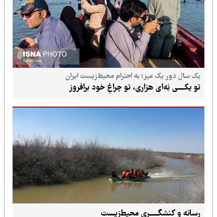
یک سال دور یک میز؛ به احترام محیط‌زیست ایران
تو یکـــــی نِه‌ای هزاری، تو چراغِ خود برافروز
رسانه و کنشگــــــری محیط‌زیست