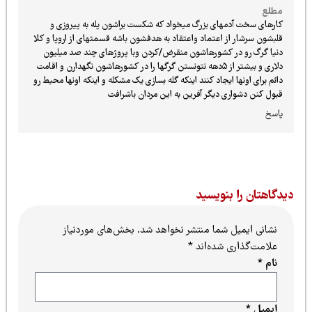
مطلع
کارهای سخت آدمهای بزرگ میخواد که شکست براشون پله به پیروزی و
قلبشون سرشار از اعتماد واعتقاد به هدفشون باشه قسمتهای از اروپا و کلا
دنیا گرگ رو در کشورهاشون منقرض/کردن وبا پروژهای چند صد میلیون
دلاری و بیشتر از ۵دهه نتونستن گرگها را در کشورهاشون نگهدارن و اقامت
دائم برای اونها ایجاد کنند اینکه گله بسازی یک مشکله و اینکه اونها محیط رو
قبول کنن دشواری دیگر آفرین به این مردان باشرافت
پاسخ
یدگاهتان را بنویسید
نشانی ایمیل شما منتشر نخواهد شد.
بخش‌های موردنیاز
علامت‌گذاری شده‌اند
*
نام
*
ایمیل
*