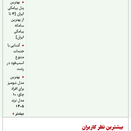
بهترین
پنل پیامکی
ایران [4 تا
از بهترین
سامانه
پیامکی
ایران]
آشنایی با
خدمات
متنوع
اسنپ‌فود در
رشت
بهترین
مدل شومیز
برای افراد
چاق؛ 10
مدل ترند
1405
بیشتر
یشترین نظر کاربران