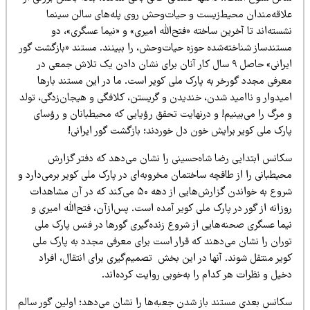
لاقه‌مندان محیط‌زیست و حیات‌وحش روی پله‌های سالن سینما
سته‌اند تا آخرین ساخته «فتح‌الله امیری» و «نیما عسگری»، دو
ستندساز شناخته‌شده حوزه حیات‌وحش، را ببینند. مستند «بازگشت گور
ایرانی» حاصل ۹ سال کار آنان برای نشان دادن یک تلاش جمعی در
عرفی مجدد گورخر به پارک ملی کویر است. ما در این مستند بارها
یدوار و ناامید شدن‌، خندیدن و گریستن‌، کلافگی و هیجان‌زدگی، تولد
 مرگ را می‌بینیم‌! و درنهایت تحقق رؤیایی که محیطبانان و رؤسای
ارک ملی کویر برایش خون دل خوردند؛ بازگشت گور ایرانی!
کانس ابتدایی رضا شاه‌حسینی را نشان می‌دهد که دفتر گزارش
یطبانی را از طاقچه ساختمان مخروبه‌ای در پارک ملی کویر برمی‌دارد و
شروع به خواندن گزارش‌هایی از دهه ۵۰ می‌کند که در آن مشاهدات
زانه از گور در پارک ملی کویر آمده است. پس‌ازآن، فتح‌الله امیری و
یما عسگری صحنه‌هایی از شروع زنده‌گیری گورها در فنس پارک ملی
وران را نشان می‌دهند که قرار است برای معرفی مجدد به پارک ملی
یر منتقل شوند. آنها در این بخش تصمیم‌گیری برای انتقال‌، افراد
یل و نظرات هر کدام را به‌خوبی روایت کرده‌اند.
کانس بعدی مستند باز شدن جعبه‌ها را نشان می‌دهد؛ اولین گور سالم