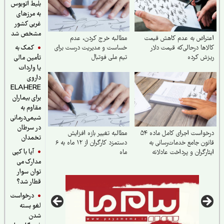
بلیط اتوبوس
به مرزهای
غربی کشور
مشخص شد
راض به عدم کاهش‌ قیمت
مطالبه خرج کردن، عدم
کمک به
اها درحالی‌که قیمت دلار
خساست و مدیریت درست برای
ش کرده
تیم ملی فوتبال
تأمین مالی
یا واردات
داروی
ELAHERE
برای بیماران
مقاوم به
شیمی‌درمانی
در سرطان
درخواست اجرای کامل ماده ۵۴
مطالبه تغییر بازه افزایش
تخمدان
ون جامع خدمات‌رسانی به
دستمزد کارگران از ۱۲ ماه به ۶
آیا با کپی
ارگران و پرداخت عادلانه
ماه
مدارک می
هیات و مزایای مناسبتی به
واده‌های شهدا
توان سوار
قطار شد؟
درخواست
لغو بسته
شدن