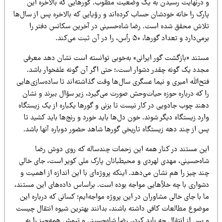
 درنهایت رسیدن به یک وضعیت مطلوب. گورهایی که بالاخره این
رک را خانه خودشان حساب کرده‌اند و رؤیایی که بالاخره پس از سال‌ها
لاش محقق شده است. رضا شاه‌حسینی در آخرین سکانس دفتر را
ی‌دارد و تعداد گورها، ۵۰ رأس، را در آن ثبت می‌کند.
ستند «بازگشت گور ایرانی» به‌خوبی توانسته است نشان دهد معرفی
جدد یک گونه چقدر دشوار است،؛ حتی اگر آن گونه علفخوار باشد.
ح‌الله امیری و نیما عسگری سال‌ها وقت گذاشته‌اند تا ساده‌سازی‌هایی
ا که درباره حوزه حیات‌وحش صورت می‌گیرد، زیر سؤال ببرند و نشان
هند چوب جادویی در کار نیست تا بزنی و گورها یکباره از یک زیستگاه
رد زیستگاه دیگر شوند. خون دل‌ها باید خورد و رنج‌ها باید کشید تا
س از چند دهه زیستگاه تاریخی گورها شاهد حضور دوباره آنها باشد.
ین مستند در کنار همه این زحمات چندساله که روی دوش رضا
اه‌حسینی، مهدی لهردی و محیطبانان پارک ملی کویر است، جای خالی
د چیز را هم نشان می‌دهد. اینکه پروژه‌ای با این اندازه از اهمیت و
شواری با چه خلأهایی مواجه بوده است. براساس داده‌های این مستند،
 با جای خالی مشاوران در این پروژه مواجه‌ایم؛ کسانی که درباره این
وضوع مطالعات کافی داشته باشند، بدانند بهترین شیوه انتقال چیست
پس از انتقال چه باید کرد،. رضا شاه‌حسینی و تیمش همه‌چیز را به