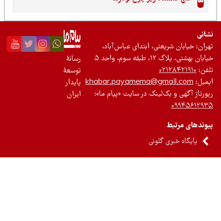
نی
ان: خیابان شریعتی، ابتدای عباس‌آباد،
 بهشتی، پلاک ۱۲، طبقه سوم، واحد ۵
رسانۀ
ن:
۰۲۱۲۸۴۲۱۹۱۰
توسعۀ
یل:
khabar.payamema@gmail.com
پایدار
رتاژ آگهی و بک‌لینک در سایت «پیام ما»:
ایران
۰۹۹۴۵۶۱۲
ندهای مرتبط
پایگاه خبری گلونی