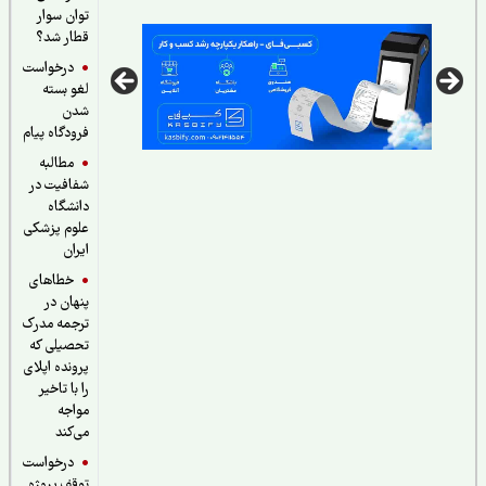
توان سوار
قطار شد؟
درخواست
لغو بسته
شدن
فرودگاه پیام
مطالبه
شفافیت در
دانشگاه
علوم پزشکی
ایران
خطاهای
پنهان در
ترجمه مدرک
تحصیلی که
پرونده اپلای
را با تاخیر
مواجه
می‌کند
درخواست
توقف پروژه