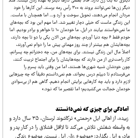
گری که یک زن دارد. حالا بعضی کارها دیگر به عهده زنان نیست. مثلاً
دیگر زن‌ها نمی‌توانند بروند به ۳۰۰ رأس رمه برسند. این کارها را خود
ردان انجام می‌دهند، تحویل سوخت و آرد و… اما همچنان با ماست.
ین زندگی ماست که خیلی دچار تغییر شد. اما مهم این بود که بچه‌های
ما نمی‌خواستند بیایند در ایل. ما خودمان ۱۰ تا خواهر و برادر بودیم. اما
خودم فقط ۶ بچه دنیا آوردم. بچه‌های من الان یکی یا دو تا بچه دارند،
ه‌هایشان هم بیشتر از چند روز مهمانی پیش ما را دوام نمی‌آورند،
لاً مال این زندگی نیستند. برای بچه‌های من، چه دخترانم چه پسرانم،
ر راحت‌تری از من دارند که بچه‌هایشان را برای اجتماع تربیت کنند،
ون خودشان شبیه شهری‌ها هستند، اما من وقتی باید پسرم را
‌فرستادم تا دیپلم درس بخواند، هم نمی‌دانستم دقیقاً که چه چیزهایی
زم دارد و باید چه کارهایی برایش انجام دهیم. گاهی هم از بی‌سوادی
ودمان خجالت می‌کشیدیم؛ اما تقصیر ما که نبود.»
مادگی برای چیزی که نمی‌دانستند
زبیده، از اهالی ایل «رحمتی» ترکاشوند لرستان، ۳۵ سال دارد و
ه واسطه شغلش تلاش می‌کند تا لااقل قشلاق را در کنار پدر و
ادر و ایل بگذارد: «موضوع زنان ایل نیست. موضوع زندگی