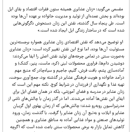
قسمی می‌گوید: «زنان عشایری همیشه ستون فقرات اقتصاد و بقای ایل
ده‌اند و بخش عمده‌ای از تولید و مدیریت خانواده بر عهده آن‌ها بوده
ست. طی پنجاه سال گذشته، نقش این زنان دستخوش دگرگونی‌هایی
ده است که در ساختار زندگی ایل ایجاد شده است.»
و توضیح می‌دهد که نقش اقتصادی زنان عشایری همواره برجسته‌ترین
سئولیت آن‌ها بوده، اما نوع این نقش تغییر کرده است: «زنان عشایری
ه‌صورت سنتی در تمامی چرخه‌های تولید نقش اصلی را ایفا می‌کردند؛
وشیدن دام‌ها، فراوری محصولات لبنی (کره، ماست، پنیر، کشک) و
ماده‌سازی پشم، بافت فرش، گلیم، جاجیم و سیاه‌چادر که منبع مهم
رآمد خانواده و هویت فرهنگی عشایر در گذشته بود، جمع‌آوری سوخت،
هیه غذا و نگهداری از فرزندان در شرایط کوچ. نکته مهم این است که
نان عشایر در مدرسه و فضای آموزشی، بلکه در همان فضای ایل برای
فای این نقش‌ها آماده می‌شدند. اما در گذر زمان با چالش‌های ناشی از
درنیزاسیون روبه‌رو شدند؛ چالش‌هایی که از زمان پهلوی اول گریبان
ایر و ایلات و به‌تبع آن زنان عشایر را گرفت. با گذشت زمان، ورود
ولیدهای صنعتی و مواد غذایی آماده به مناطق عشایری و همچنین
اهش تمایل بازار به برخی محصولات سنتی باعث شده است که اگرچه