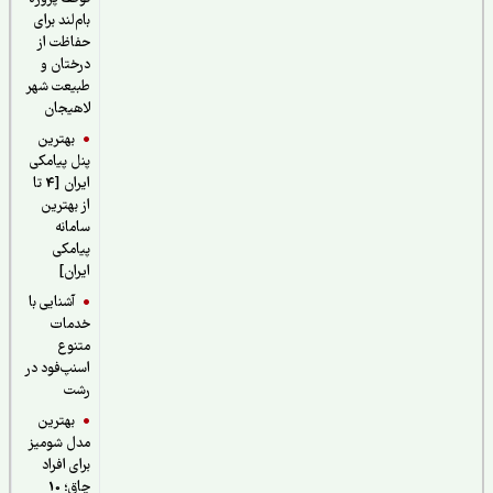
بام‌لند برای
حفاظت از
درختان و
طبیعت شهر
لاهیجان
بهترین
پنل پیامکی
ایران [4 تا
از بهترین
سامانه
پیامکی
ایران]
آشنایی با
خدمات
متنوع
اسنپ‌فود در
رشت
بهترین
مدل شومیز
برای افراد
چاق؛ 10