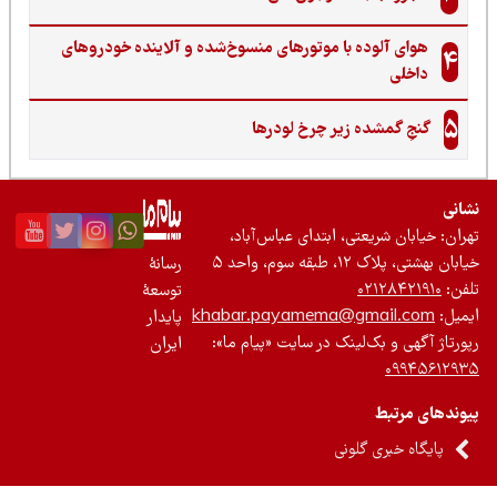
هوای آلوده با موتورهای منسوخ‌شده و آلاینده خودروهای
4
داخلی
5
گنجِ گمشده زیر چرخ لودرها
نی
ان: خیابان شریعتی، ابتدای عباس‌آباد،
 بهشتی، پلاک ۱۲، طبقه سوم، واحد ۵
رسانۀ
ن:
۰۲۱۲۸۴۲۱۹۱۰
توسعۀ
یل:
khabar.payamema@gmail.com
پایدار
رتاژ آگهی و بک‌لینک در سایت «پیام ما»:
ایران
۰۹۹۴۵۶۱۲
ندهای مرتبط
پایگاه خبری گلونی