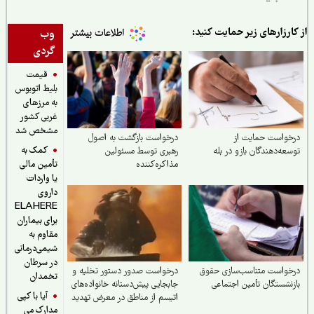
ارزارهای زیر حمایت کنید:
وب
گردی
قیمت
بلیط اتوبوس
به مرزهای
غربی کشور
مشخص شد
واست حمایت از
درخواست بازگشت به اصول
کمک به
عه‌دهندگان بازو در بله
رهبری توسط مسئولین
مذاکره‌کننده
تأمین مالی
یا واردات
داروی
ELAHERE
برای بیماران
مقاوم به
شیمی‌درمانی
در سرطان
واست متناسب‌سازی حقوق
درخواست صدور دستور تخلیه و
تخمدان
نشستگان تأمین اجتماعی
جابجایی پیش‌دستانه خانواده‌های
آیا با کپی
اتیسم از مناطق در معرض تهدید
مدارک می