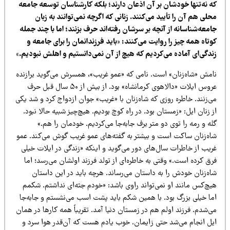
ه نه‌تنها خودشان بر آن اذعان دارند؛ بلکه کارشناسان توسعه جامعه
لی هم آن را تأیید می‌کنند. زنانی که اگرچه نمی‌توانند به زبان
معه‌شناسانه از آنچه بر سرشان رفته‌اند حرف بزنند؛ اما با چند جمله
تاه همه چیز را روایت می‌کنند: «باید فرزندانمان را برای جامعه و
ندگی‌ای آماده می‌کردیم که هیچ از آن نمی‌دانستیم و اهلش نبودیم.»
مش «شاه‌زنان» است. نامی که «عمو غریب»، همسرش می‌گوید برازنده
عروس ایلات «دالاهوی کرمانشاه» بود. از بیش از ۵۰ سال قبل حرف
‌زنند. خاطره روزی که شاه‌زنان با «غریب» جوان ازدواج کرد و شد یکی
 زنان ایل: «زمستان بود. در راه کوچ بودیم. هیچ‌چیز شبیه حالا نبود.
ه و رمه را توی دو متر برف جابه‌جا می‌کردیم. خودمان را هم.»
اه‌زنان ساکت است و بیشتر به گفته‌های عمو غریب گوش می‌کند. عمو
ریب از خاطرات سال‌های دور می‌گوید و اینکه «زندگی در ایلات خیلی
ق کرده است.» وقتی به خاطره‌ای از تولد فرزند اولشان می‌رسد؛ اما
اه‌زنان خودش را به داستان می‌رساند. هرچه باید در این داستان
یچ‌کس مانند او نمی‌تواند راوی باشد: «خودم جثه‌ای نداشتم. شکمم
ما خیلی بزرگ بود. با همین شکم باید پشت اسب می‌نشستم و جابه‌جا
‌شدم. فرزند اولم هم در زمستان دنیا آمد. تقریباً همه کارها در همان
یل انجام می‌شد حتی زایمان. خوب یادم هست که آن‌قدر هوا سرد و