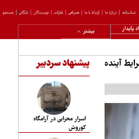
شناسنامه
دربارهٔ ما
ارتباط با ما
همراهی
نظرات
نویسندگان
بایگانی
جستجو
د پایدار
بیشتر
ود شرایط آینده
پیشنهاد سردبیر
اسرار محرابی در آرامگاه
کوروش