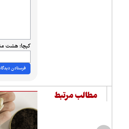
کپچا: هشت منه
مطالب مرتبط