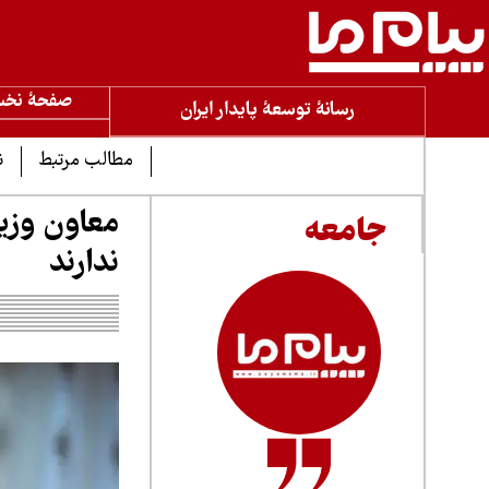
صفحۀ نخ
رسانۀ توسعۀ پایدار ایران
مطالب مرتبط
ن
جامعه
ندارند