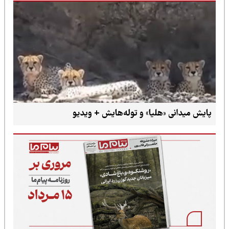
پایش میدانی «هلیا» و توله‌هایش + ویدیو