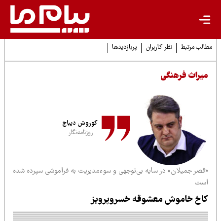
لب مرتبط
نظر کاربران
پربازدیدها
یراث فرهنگی
کوروش دیباج
روزنامه‌نگار
قصر جمیلان» در سایه بی‌توجهی و سوءمدیریت به فراموشی سپرده شده
ست
اخ خاموش معشوقه خسروپرویز