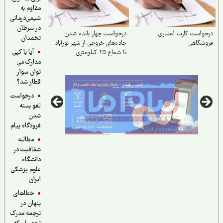
مقاوم به
شیمی‌درمانی
در سرطان
واست کارت اعتباری
درخواست چهار بانده شدن
تخمدان
وشگاهی
جاده‌های خروجی از شهر نورآباد
آیا با کپی
تا شعاع ۲۵ کیلومتری
مدارک می
توان سوار
قطار شد؟
درخواست
لغو بسته
شدن
فرودگاه پیام
مطالبه
شفافیت در
دانشگاه
علوم پزشکی
ایران
خطاهای
پنهان در
ترجمه مدرک