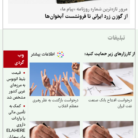
مرور تازه‌ترین شماره روزنامه «پیام ما»
از گوزن زرد ایرانی تا فرونشست آبخوان‌ها
تبلیغات
ارزارهای زیر حمایت کنید:
وب
گردی
قیمت
بلیط اتوبوس
به مرزهای
غربی کشور
مشخص شد
واست افتتاح بانک صنعت
درخواست بازگشت به نظر رهبری
کمک به
 ایران
معظم انقلاب
تأمین مالی
یا واردات
داروی
ELAHERE
برای بیماران