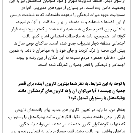
ز سوی دیگر، ضعف مدیریت شهری و نبود متولیان متخصص نیز به این
ضعیت دامن زده است. در بسیاری از دوره‌های مدیریتی، افرادی
سئولیت حوزه میراث‌فرهنگی را برعهده داشته‌اند که نه شناخت درستی
 این فضاها داشته‌اند و نه دغدغه‌ای برای حفاظت از آنها. درنتیجه،
ناهایی چون قصر جمیلان به حاشیه رانده شده و کمتر مورد توجه قرار
فته‌اند. همچنین، باید به ملاحظات اجتماعی اشاره کنم. بافت
جتماعی منطقه دچار تغییرات جدی شده است. ساکنان بومی سال‌ها
یش این محله را ترک کردند و جای خود را به مهاجران دادند. به همین
لیل، «خاطره جمعی» مردم نسبت به این مکان از بین رفته و پیوند
جتماعی و فرهنگی با قصر جمیلان کمرنگ شده است.
 توجه به این شرایط، به نظر شما بهترین کاربری آینده برای قصر
میلان چیست؟ آیا می‌توان آن را به کاربری‌های گردشگری مانند
وتیک‌هتل یا رستوران تبدیل کرد؟
‌نظر من، ما باید در تعیین کاربری‌های جدید برای بافت‌های تاریخی
زنگری جدی داشته باشیم. تکرار الگوهایی مانند بوتیک‌هتل یا رستوران،
ه تنها به گردشگران گذری خدمات می‌دهند، نمی‌تواند پاسخگوی
ازهای واقعی این بافت باشد. قصر جمیلان باید به فضایی زنده و پویا