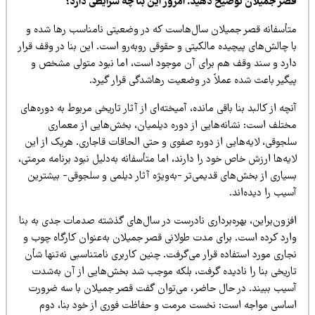
صر جمیلان توضیح دهید. امروز این بنا چه شرایطی دارد؟
تأسفانه قصر جمیلان سال‌هاست که در وضعیتی نامناسب رها شده و
 چالش‌های پیچیده مالکیتی و حقوقی روبه‌رو است. این بنا در وقف قرار
ارد و سند وقف هم برای آن موجود است، اما نبود متولی مشخص و
یگیر باعث شده عملاً در وضعیت رهاشدگی قرار گیرد.
چه از کالبد بنا باقی مانده، آمیخته‌ای از آثار تاریخی مربوط به دوره‌های
ختلف است: نشانه‌هایی از دوره دیلمیان، بخش‌هایی از معماری
لجوقی، لایه‌هایی از دوره صفوی و حتی الحاقات قاجاری. هریک از این
یه‌ها ارزش خاص خود را دارند، اما متأسفانه به‌دلیل نبود برنامه مرمتی،
یاری از بخش‌های قدیمی‌تر -به‌ویژه آثار دیلمی و سلجوقی- بیشترین
یب را دیده‌اند.
فزون‌براین، بهره‌برداری نادرست در سال‌های گذشته صدمات جدی به بنا
ارد کرده است. برای مدت طولانی قصر جمیلان به‌عنوان کارگاه چوب و
اری مورد استفاده قرار می‌گرفت. چنین کاربری نامتناسبی نه‌تنها شأن
اریخی بنا را نادیده گرفت، بلکه موجب شد بخش‌هایی از آن به‌شدت
سیب ببیند. در حال حاضر، می‌توان گفت قصر جمیلان با سه ضرورت
ساسی مواجه است: نخست مرمت و حفاظت فوری از خود بنا، دوم