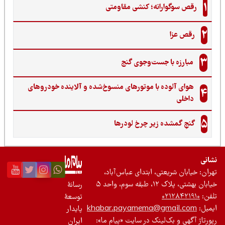
1
رقص سوگوارانه؛ کنشی مقاومتی
2
رقص عزا
3
مبارزه با جست‌وجوی گنج‌
هوای آلوده با موتورهای منسوخ‌شده و آلاینده خودروهای
4
داخلی
5
گنجِ گمشده زیر چرخ لودرها
نی
ان: خیابان شریعتی، ابتدای عباس‌آباد،
 بهشتی، پلاک ۱۲، طبقه سوم، واحد ۵
رسانۀ
ن:
۰۲۱۲۸۴۲۱۹۱۰
توسعۀ
یل:
khabar.payamema@gmail.com
پایدار
رتاژ آگهی و بک‌لینک در سایت «پیام ما»:
ایران