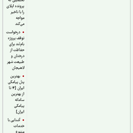
تحصیلی که
پرونده اپلای
را با تاخیر
مواجه
می‌کند
درخواست
توقف پروژه
بام‌لند برای
حفاظت از
درختان و
طبیعت شهر
لاهیجان
بهترین
پنل پیامکی
ایران [4 تا
از بهترین
سامانه
پیامکی
ایران]
آشنایی با
خدمات
متنوع