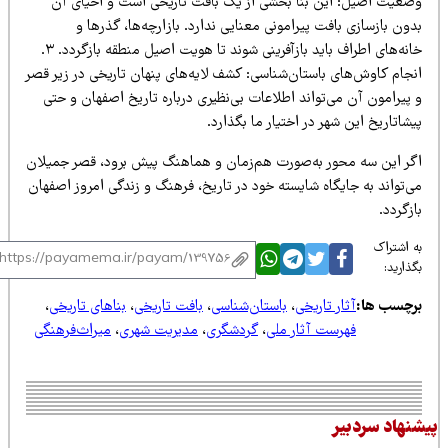
ضعیت اصیل: این بنا بخشی از یک بافت تاریخی است و احیای آن
ون بازسازی بافت پیرامونی معنایی ندارد. بازارچه‌ها، گذرها و
خانه‌های اطراف باید بازآفرینی شوند تا هویت اصیل منطقه بازگردد. ۳.
نجام کاوش‌های باستان‌شناسی: کشف لایه‌های پنهان تاریخی در زیر قصر
پیرامون آن می‌تواند اطلاعات بی‌نظیری درباره تاریخ اصفهان و حتی
شاتاریخ این شهر در اختیار ما بگذارد.
گر این سه محور به‌صورت هم‌زمان و هماهنگ پیش برود، قصر جمیلان
‌تواند به جایگاه شایسته خود در تاریخ، فرهنگ و زندگی امروز اصفهان
زگردد.
 اشتراک
ذارید:
رچسب ها:
آثار تاریخی
،
باستان‌شناسی
،
بافت تاریخی
،
بناهای تاریخی
،
فهرست آثار ملی
،
گردشگری
،
مدیریت شهری
،
میراث‌فرهنگی
نهاد سردبیر