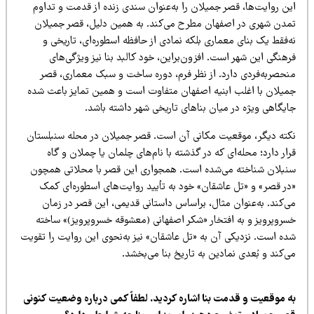
ین روایت‌ها، قصر جمیلان را به‌عنوان سندی زنده از قدمت و تداوم
مدن شهری در اصفهان مطرح می‌کند. به همین دلیل، قصر جمیلان
‌فقط یک بنای معماری بلکه نمادی از حافظه اسطوره‌ای، تاریخی و
هنگی این شهر است. افزون‌براین، خود کالبد بنا نیز ویژگی‌های
نحصربه‌فردی دارد. از نظر فرم، دوره ساخت و سبک معماری، قصر
میلان با اغلب ابنیه اصفهان متفاوت است و همین تمایز باعث شده
ایگاهی ویژه در میان بناهای تاریخی شهر داشته باشد.
کته دیگر، موقعیت مکانی آن است. قصر جمیلان در محله سنبلستان
ار دارد؛ محله‌ای که در گذشته با نام‌های چلمان یا چملان و گاه
نبلان شناخته می‌شده است. همجواری این قصر با محلاتی همچون
در قصر» و «تل عاشقان» خود به تأیید روایت‌های اسطوره‌ای کمک
ی‌کند. به‌عنوان مثال، براساس داستانی قدیمی، این قصر در زمان
سروپرویز و به افتخار «شکر اصفهانی (معشوقه خسروپرویز)» ساخته
ده است. نزدیکی آن به «تل عاشقان» نیز به‌نحوی این روایت را تقویت
‌کند و بُعدی نمادین به تاریخ بنا می‌بخشد.
ه موقعیت و قدمت بنا اشاره کردید. لطفاً کمی درباره وضعیت کنونی