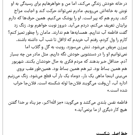
ر خانه خودش زندگی می‌کند، اما من و خواهرهایم برای رسیدگی به او
بتی به خانه‌اش می‌رویم. مادرم نمی‌تواند حرکت کند و اجابت مزاج
ند. پدرم هم که پیر است. او را پوشک می‌کنیم. همین حرف‌ها که دارم
ایتان تعریف می‌کنم، دردم می‌آید. دیروز نوبت خواهرم بود. زنگ زد
فت فاطمه آب نداریم. همسایه‌ها هم ندارند. مامان را چطور تمیز کنم؟‌
ارم را ول کردم، رفتم آب خریدم که لااقل تا شب آب داشته باشند.
یرزن مریض می‌شود. تنش می‌سوزد. رویت به گل و گلاب اما
می‌توانیم او را در دستشویی خودش نگه داریم. مثل مادر من چه بسیار
دم. حداقل خبر بدهند که مردم فکری به حال خودشان بکنند. شهریور
م همین بساط بود. تیر هم همین بساط بود. همین‌طور عقب بروی
ی‌بینی اینجا ماهی یک بار، دوماه یک بار آب قطع می‌شود. زنگ می‌زنیم
داره آب، آن‌وقت می‌گویند فلان‌جا لوله شکسته است. فلان‌جا خراب
ده است.»‌
طمه نفس بلندی می‌کشد و می‌گوید: «جز الله‌اکبر، جز پناه بر خدا گفتن
چ کار دیگری از ما برنمی‌آید.»‌
ط اصلی شکست