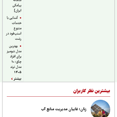
سامانه
پیامکی
ایران]
آشنایی با
خدمات
متنوع
اسنپ‌فود در
رشت
بهترین
مدل شومیز
برای افراد
چاق؛ 10
مدل ترند
1405
بیشتر
یشترین نظر کاربران
زنان؛ غایبان مدیریت منابع آب