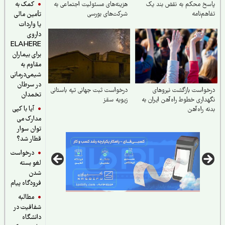
کمک به
خ محکم به نقض بند یک
هزینه‌های مسئولیت اجتماعی به
هم‌نامه
شرکت‌های بورسی
تأمین مالی
یا واردات
داروی
ELAHERE
برای بیماران
مقاوم به
شیمی‌درمانی
در سرطان
واست بازگشت نیروهای
درخواست ثبت جهانی تپه باستانی
تخمدان
داری خطوط راه‌آهن ایران به
زیویه سقز
آیا با کپی
ه راه‌آهن
مدارک می
توان سوار
قطار شد؟
درخواست
لغو بسته
شدن
فرودگاه پیام
مطالبه
شفافیت در
دانشگاه