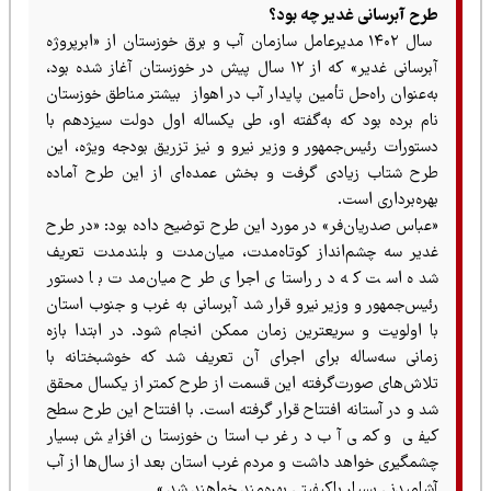
طرح آبرسانی غدیر چه بود؟
سال ۱۴۰۲ مدیرعامل سازمان آب و برق خوزستان از «ابرپروژه
آبرسانی غدیر» که از ۱۲ سال پیش در خوزستان آغاز شده بود،
به‌عنوان راه‌حل تأمین پایدار آب در اهواز بیشتر مناطق خوزستان
نام برده بود که به‌گفته او، طی یکساله اول دولت سیزدهم با
دستورات رئیس‌جمهور و وزیر نیرو و نیز تزریق بودجه ویژه، این
طرح شتاب زیادی گرفت و بخش عمده‌ای از این طرح آماده
بهره‌برداری است.
«عباس صدریان‌فر» در مورد این طرح توضیح داده بود: «در طرح
غدیر سه چشم‌انداز کوتاه‌مدت، میان‌مدت و بلندمدت تعریف
شده است که در راستای اجرای طرح میان‌مدت با دستور
رئیس‌جمهور و وزیر نیرو قرار شد آبرسانی به غرب و جنوب استان
با اولویت و سریعترین زمان ممکن انجام شود. در ابتدا بازه
زمانی سه‌ساله برای اجرای آن تعریف شد که خوشبختانه با
تلاش‌های صورت‌گرفته این قسمت از طرح کمتر از یکسال محقق
شد و در آستانه افتتاح قرار گرفته است. با افتتاح این طرح سطح
کیفی و کمی آب در غرب استان خوزستان افزایش بسیار
چشمگیری خواهد داشت و مردم غرب استان بعد از سال‌ها از آب
آشامیدنی بسیار باکیفیتی بهره‌مند خواهند شد.»