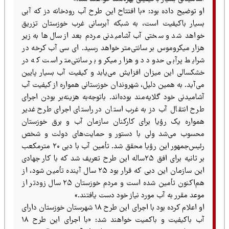
او توضیح داده بود: «با افتتاح این طرح آب رودخانه دز که آبی
بسیار باکیفیت است، به شبکه آبرسانی غرب خوزستان تزریق
خواهد شد و سختی آب آشامیدنی مردم بعد از سال‌ها به زیر
هزار میکروموس بر سانتی‌متر خواهد رسید.
ای سی
آب کرخه در
شرایط پرآبی حدود دو هزار میکرو بر سانتی‌متر است که در
خشکسالی این میزان افزایش می‌یابد و کیفیت آب بسیار پایین
می‌آید. به همین دلیل، شهروندان خوزستانی همواره از کیفیت آب
آشامیدنی خود گلایه‌مند بوده‌اند. باتوجه‌به هزینه‌بر بودن اجرای
طرح انتقال آب دز به غرب استان در راستای اجرای طرح غدیر
همواره یک رؤیا برای کارکنان سازمان آب و برق خوزستان
محسوب می‌شد ولی با دستور و حمایت‌های دولت و شخص
رئیس‌جمهور این رؤیا محقق شد. تأمین آب با دبی ۲۰ مترمکعب
بر ثانیه برای افق ۲۵ساله این طرح تعریف شد که با کار جهادی
این سازمان این دبی که قرار بود ۲۵ سال آینده تأمین شود، از
هم‌اکنون تأمین شده است و مردم خوزستان ۲۵ سال زودتر از
موعد مقرر به آب مورد نیاز خود دست یافتند.»
او اعلام کرده بود با اجرای این طرح ۱۸ شهرستان خوزستان دارای
آب باکیفیت و باکمیت خواهند شد: «با اجرای این طرح ۱۸