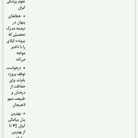
علوم پزشکی
ایران
خطاهای
پنهان در
ترجمه مدرک
تحصیلی که
پرونده اپلای
را با تاخیر
مواجه
می‌کند
درخواست
توقف پروژه
بام‌لند برای
حفاظت از
درختان و
طبیعت شهر
لاهیجان
بهترین
پنل پیامکی
ایران [4 تا
از بهترین