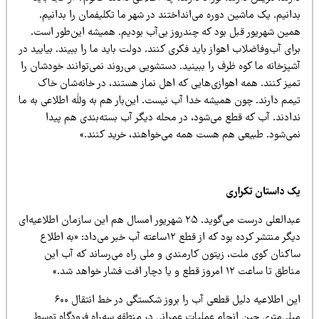
انیم. یک ماشین دوره می‌انداختند در شهر ما تکلیفمان را بدانیم.
مین شهریور قبل بود که چندروز بی‌آب بودیم. همیشه این‌طور است.
ای آب‌وفاضلاب اهواز باید فکری کنند. دولت باید ما را ببیند. بیایید در
پزخانه ما کوه ظرف را ببینید. دستشویی می‌روند نمی‌توانند خودشان را
یز کنند. همه ا
هوازی‌هایی که اهل نماز هستند،
در خانه‌شان خاک
یمم دارند. چون همیشه خدا آب نیست. این‌بار هم به ولله اطلاعی به ما
دادند. آب که قطع می‌شود، در محله دیگر آب بسته‌بندی هم پیدا
می‌شود. طبیعی هم هست همه می‌خواهند، خرید کنند.»
ک داستان تکراری
عبدالعلی درست می‌گوید. ۲۵ شهریور امسال هم این سازمان اطلاعیه‌ای
دیگر منتشر کرده بود که از قطع ۱۲ساعته آب خبر می‌داد: «به اطلاع
اکنان کوی ملت، زیتون کارمندی و ملی راه می‌رساند که آب این
ق تا ساعت ۱۲ امروز قطع و یا دچار افت فشار خواهد شد.»
این اطلاعیه دلیل قطعی آب را بروز شکستگی در خط انتقال ۶۰۰
یلی‌متری حین انجام عملیات عمرانی در منطقه سه‌راه فرودگاه توسط