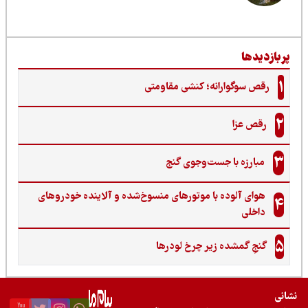
ربازدیدها
1
رقص سوگوارانه؛ کنشی مقاومتی
2
رقص عزا
3
مبارزه با جست‌وجوی گنج‌
هوای آلوده با موتورهای منسوخ‌شده و آلاینده خودروهای
4
داخلی
5
گنجِ گمشده زیر چرخ لودرها
نی