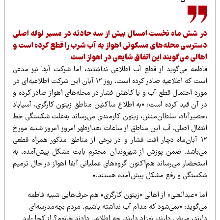
ر شش ماه نخست امسال بیش از سه حادثه در مسیر لوله اصلی
سترسی محله‌های مسکونی اهواز به آب شرب را قطع کرده است و
هالی می‌گویند این اتفاق شایعی در اهواز است
اطمه می‌گوید از قطع آب اطلاعی نداشتند، اما شرکت آبفا نیز مدعی
است که اطلاعیه صادر کرده است. روز ۱۲ آبان این شرکت اطلاعیه‌ای در
ورد احتمال قطع آب و یا کاهش فشار در محله‌های اهواز صادر کرده و
ر آن قید کرده است: «به اطلاع ساکنین مناطق زیتون کارگری، آسیاباد
حصیرآباد، سلطان‌منش، زیتون کارمندی می‌رساند به‌علت شکستگی خط
نتقال اصلی، آب این مناطق از ساعات بعدازظهر امروز امروز شنبه مورخ
۱۲ آبان‌ماه دچار افت فشار و در برخی از مناطق مذکور همراه قطعی
ی‌باشد. ضمن پوزش از شهروندان محترم بابت مشکل پیش‌آمده، به
ستحضار می‌رساند هم‌اکنون گروه‌های عملیاتی آبفا اهواز در حال ترمیم
کستگی و رفع مشکل پیش‌آمده هستند.»
ما «عبدالعلی» از اهالی «زیتون کارگری» هم حرف‌هایی شبیه فاطمه
ی‌گوید: «نمی‌شود که مدام آب نداشته باشیم. مردم بچه‌مدرسه‌ای
رند، مریض دارند، نوزاد دارند. چه اطلاعی دادند خانوم؟ از کجا باید