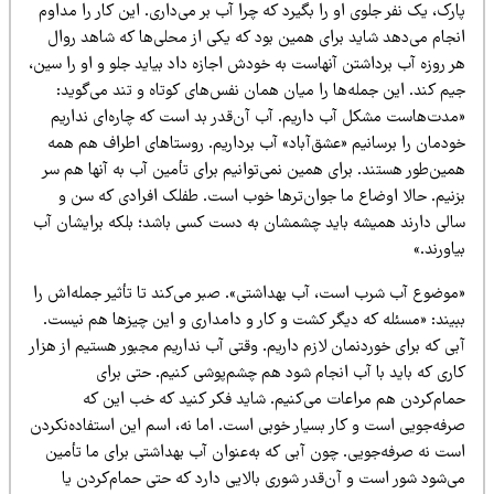
رک، یک نفر جلوی او را بگیرد که چرا آب بر می‌داری. این کار را مداوم
نجام می‌دهد شاید برای همین بود که یکی از محلی‌ها که شاهد روال
ر روزه آب برداشتن آنهاست به خودش اجازه داد بیاید جلو و او را سین،
م کند. این جمله‌ها را میان همان نفس‌های کوتاه و تند می‌گوید:
مدت‌هاست مشکل آب داریم. آب آن‌قدر بد است که چاره‌ای نداریم
ودمان را برسانیم «عشق‌آباد» آب برداریم. روستاهای اطراف هم همه
ین‌طور هستند. برای همین نمی‌توانیم برای تأمین آب به آنها هم سر
زنیم. حالا اوضاع ما جوان‌ترها خوب است. طفلک افرادی که سن و
الی دارند همیشه باید چشمشان به دست کسی باشد؛ بلکه برایشان آب
اورند.»
موضوع آب شرب است، آب بهداشتی». صبر می‌کند تا تأثیر جمله‌اش را
بیند: «مسئله که دیگر کشت و کار و دامداری و این چیزها هم نیست.
ی که برای خوردنمان لازم داریم. وقتی آب نداریم مجبور هستیم از هزار
اری که باید با آب انجام شود هم چشم‌پوشی کنیم. حتی برای
مام‌کردن هم مراعات می‌کنیم. شاید فکر کنید که خب این که
رفه‌جویی است و کار بسیار خوبی است. اما نه، اسم این استفاده‌نکردن
ست نه صرفه‌جویی. چون آبی که به‌عنوان آب بهداشتی برای ما تأمین
ی‌شود شور است و آن‌قدر شوری بالایی دارد که حتی حمام‌کردن یا