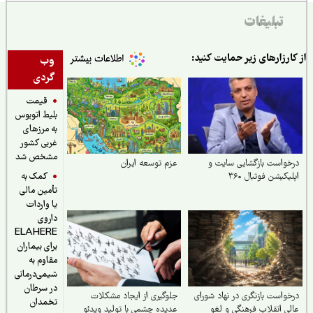
تبلیغات
ارزارهای زیر حمایت کنید:
وب
گردی
قیمت
بلیط اتوبوس
به مرزهای
غربی کشور
مشخص شد
واست بازگشایی سایت و
عزم توسعه ایران
کمک به
یکیشن فوتبال ۳۶۰
تأمین مالی
یا واردات
داروی
ELAHERE
برای بیماران
مقاوم به
شیمی‌درمانی
در سرطان
واست بازنگری در نهاد شورای
جلوگیری از ایجاد مشکلات
تخمدان
ی انقلاب فرهنگی و لغو
عدیده چشمی با تولید ویدئو