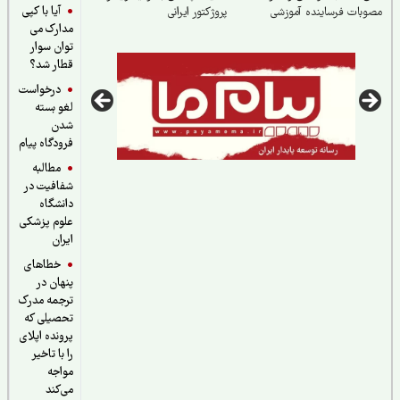
آیا با کپی
بات فرساینده آموزشی
پروژکتور ایرانی
مدارک می
توان سوار
قطار شد؟
درخواست
لغو بسته
شدن
فرودگاه پیام
مطالبه
شفافیت در
دانشگاه
علوم پزشکی
ایران
خطاهای
پنهان در
ترجمه مدرک
تحصیلی که
پرونده اپلای
را با تاخیر
مواجه
می‌کند