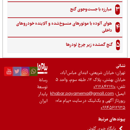
3
مبارزه با جست‌وجوی گنج‌
هوای آلوده با موتورهای منسوخ‌شده و آلاینده خودروهای
4
داخلی
5
گنجِ گمشده زیر چرخ لودرها
نی
ان: خیابان شریعتی، ابتدای عباس‌آباد،
 بهشتی، پلاک ۱۲، طبقه سوم، واحد ۵
رسانۀ
ن:
۰۲۱۲۸۴۲۱۹۱۰
توسعۀ
یل:
khabar.payamema@gmail.com
پایدار
رتاژ آگهی و بک‌لینک در سایت «پیام ما»:
ایران
۰۹۹۴۵۶۱۲
ندهای مرتبط
پایگاه خبری گلونی