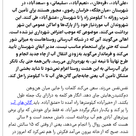
لی‌آباد»، «قره‌خان»، «نعیم‌آباد»، «سلیمانی» و «سعدآباد» در
هرستان «میان‌جلگه» خراسان رضوی، مجبور هستند برای تأمین آب
شرب روزانه ۱۰ کیلومتر راه را تا شهرستان «عشق‌آباد» طی کنند. این
هروندان آب موردنیاز خود را از پارک‌ها و اماکن عمومی این شهر
رداشت می‌کنند. موضوعی که موجب اعتراض شهرداری نیز شده است.
هالی می‌گویند آبی که در شبکه آب‌رسانی روستاهاست به میزانی شور
ست که حتی برای استحمام مناسب نیست. مدیر آبفای شهرستان تأیید
‌کند و فرماندار می‌گوید به‌زودی انتقال آب از چاه جدید انجام و
ح نهایتاً تا نیمه تیر، به بهره‌برداری می‌رسد. بااین‌همه حتی یک تانکر
رای آب‌رسانی به این هشت روستا اعزام نمی‌شود تا شاید بخشی از
کل تأمین آب یعنی جابه‌جایی گالن‌های آب تا ۱۰ کیلومتر را حل کند.
فس‌نفس می‌زند. سعی می‌کند کلمات را جایی میان هن‌وهن
م‌کشیدن‌هایش جای دهد. انگار هر کلمه به درازای یک جمله طول
شد. از «خیرآباد» کیلومترها راه آمده تا «عشق‌آباد». باید
گالن‌های آب
 پر کند و یک‌بار دیگر برگردد خیرآباد. نه فقط برای خودش که برای برخی
پیرترهای آبادی هم آب برداشته است. نامش محمد است و ۶ سالی
هست که همین روال را انجام می‌دهد، یعنی از وقتی که ۱۵ سالش تمام
ده. صبح که از خانه بیرون می‌آمد فکرش را هم نمی‌کرد که امروز در