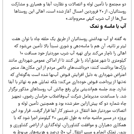
و مجتمع با تأمین لوله و اتصالات و نظارت آبفا و همیاری و مشارکت
روستائیان، از ۲۰ فروردین امسال آغاز شده است، اهالی این روستاها
ال‌ها از آب شرب کیفی محروم‌اند.»
ب با ماسه و نمک
ه گفته او آب بهداشتی روستائیان از طریق یک حلقه چاه با توان هفت
تر بر ثانیه، آن هم با ماسه‌دهی و شوری نسبتاً بالا تأمین می‌شود که
اهالی را ناچار می‌کند برای تهیه آب شرب موردنیاز خود مسافت ۱۰
لومتری تا شهر عشق‌آباد را طی کنند تا از اماکن عمومی شهرداری مانند
ارک‌ها برداشت کنند: «برداشت‌های دائمی مردم از این مکان‌ها، منجر
عتراض شهرداری به دلیل افزایش قبوض آب‌بها شده است به‌گونه‌ای که
‌تنها از پرداخت قبوض خودداری می‌کند؛ بلکه تمایلی هم به تهاتر با آبفا
دارد. چند جلسه هم‌اندیشی برای رفع چالش آب روستاهای مذکور برگزار
د. با مساعدت مدیرعامل شرکت آب‌وفاضلاب خراسان رضوی، تجهیز
اه شماره دو که پیش‌ازاین حفر شده بود و همچنین تأمین لوله و
صالات موردنیاز خط انتقال در دستور کار آبفا قرار گرفت. قرار بود این
پروژه در مسیر حاشیه جاده به طول تقریبی ۲۰ کیلومتر اجرا شود که با
مکاری دهیاران و موافقت کشاورزان، لوله‌گذاری از اراضی کشاورزی و
بدون تملک انجام و مسیر انتقال آب ۵۰ درصد و هزینه‌های مربوط به