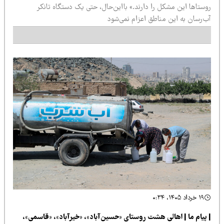
ستاها این مشکل را دارند.» بااین‌حال، حتی یک دستگاه تانکر
ب‌رسان به این مناطق اعزام نمی‌شود
۱۹ خرداد ۱۴۰۵، ۰:۳۴
 پیام ما | اهالی هشت روستای «حسین‌آباد»، «خیرآباد»، «قاسمی»،