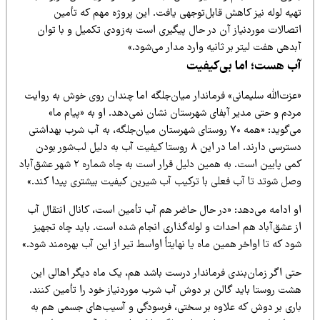
یه لوله نیز کاهش قابل‌توجهی یافت. این پروژه مهم که تأمین
تصالات موردنیاز آن در حال پیگیری است به‌زودی تکمیل و با توان
دهی هفت لیتر بر ثانیه وارد مدار می‌شود.»
ب هست؛ اما بی‌کیفیت
عزت‌الله سلیمانی» فرماندار میان‌جلگه اما چندان روی خوش به روایت
ردم و حتی مدیر آبفای شهرستان نشان نمی‌دهد. او به «پیام ما»
می‌گوید: «همه ۷۰ روستای شهرستان میان‌جلگه، به آب شرب بهداشتی
دسترسی دارند. اما در این ۸ روستا کیفیت آب به دلیل لب‌شور بودن
کمی پایین است. به همین دلیل قرار است به چاه شماره ۲ شهر عشق‌آباد
صل شوتد تا آب فعلی با ترکیب آب شیرین کیفیت بیشتری پیدا کند.»
و ادامه می‌دهد: «در حال حاضر هم آب تأمین است، کانال انتقال آب
 عشق‌آباد هم احداث و لوله‌گذاری انجام شده است. باید چاه تجهیز
د که تا اواخر همین ماه یا نهایتاً اواسط تیر از این آب بهره‌مند شود.»
تی اگر زمان‌بندی فرماندار درست باشد هم، یک ماه دیگر اهالی این
شت روستا باید گالن بر دوش آب شرب موردنیاز خود را تأمین کنند.
اری بر دوش که علاوه بر سختی، فرسودگی و آسیب‌های جسمی هم به