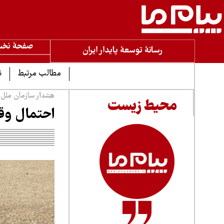
صفحۀ نخ
رسانۀ توسعۀ پایدار ایران
مطالب مرتبط
ن
هشدار سازمان ملل در
محیط زیست
احتمال وقو