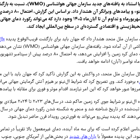
سازمان ملل متحد با استناد به یافته‌های جدید سازمان
پدیده اقلیمی «ال‌نینو» و پیامدهای و
این الگو تا پیش از شهریورماه و تداوم آن تا آبان‌ماه ۱۴۰۵ وجود دارد که می‌تواند رک
حیط‌زیستی و اقتصادی گسترده‌ای در سطح بین‌المللی ایجاد کند.
، سازمان ملل متحد هشدار داد که جهان باید برای بازگشت قریب‌الوقوع پدیده
«ال
شدید آب و هوایی ناشی از آن آماده شود. یافته‌ه
و هوایی قدرتمند که دمای کره زمین را افزایش می‌دهد، به احتمال ۸۰ درص
رکل سازمان ملل متحد، در واکنش به این گزارش تأکید کرد که جهان باید با این 
» برخورد کند. وی تصریح کرد که شرایط ال‌نینو بر هیزم آتش گرمایش جهانی می‌اف
 مرزها عبور خواهد کرد که این امر نیازمند اقدام موثر و فوری برای مقابله با پیام
آخرین باری که پدیده ال‌نینو بر شرایط جو
‌دهند که پدیده پیش‌رو می‌تواند به قوی‌ترین رویداد قرن حاضر تبدیل شود.
سی اعلام کرده است که برای سه ماه آینده، دمای غیرمعمول بالا تقریباً در تمام
د. این پدیده معمولاً با
باران‌های شدید
در بخش‌هایی از آمریکای جنوبی، جنوب ا