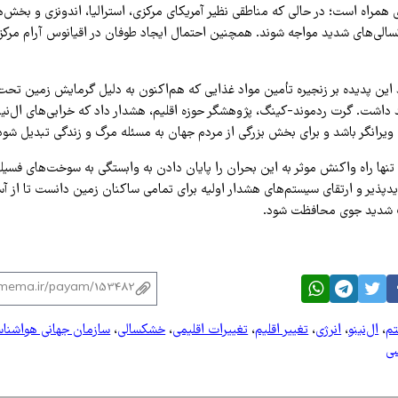
ی همراه است؛ در حالی که مناطقی نظیر آمریکای مرکزی، استرالیا، اندونزی و بخش‌
ی‌های شدید مواجه شوند. همچنین احتمال ایجاد طوفان در اقیانوس آرام مرکزی
این پدیده بر زنجیره تأمین مواد غذایی که هم‌اکنون به دلیل گرمایش زمین تحت
اشت. گرت ردموند-کینگ، پژوهشگر حوزه اقلیم، هشدار داد که خرابی‌های ال‌نینو 
 ویرانگر باشد و برای بخش بزرگی از مردم جهان به مسئله مرگ و زندگی تبدیل شود
نها راه واکنش موثر به این بحران را پایان دادن به وابستگی به سوخت‌های فسیلی
پذیر و ارتقای سیستم‌های هشدار اولیه برای تمامی ساکنان زمین دانست تا از آس
ات شدید جوی محافظت شود.
م
،
ال‌نینو
،
انرژی
،
تغییر اقلیم
،
تغییرات اقلیمی
،
خشکسالی
،
سازمان جهانی هواشنا
ی