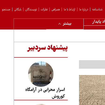
شناسنامه
دربارهٔ ما
ارتباط با ما
همراهی
نظرات
نویسندگان
بایگانی
جستجو
د پایدار
بیشتر
پیشنهاد سردبیر
اسرار محرابی در آرامگاه
کوروش