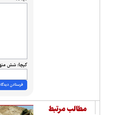
کپچا: شش منها
مطالب مرتبط