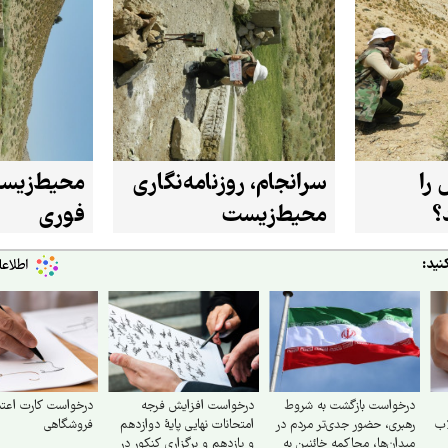
را
سرانجام، روزنامه‌نگاری
محیط‌زیست
؟
محیط‌زیست
فوری
نید:
درخواست بازگشت به شروط
درخواست افزایش فرجه
درخواست کارت اعتب
اب
رهبری، حضور جدی‌تر مردم در
امتحانات نهایی پایهٔ دوازدهم
فروشگاهی
میدان‌ها، محاکمه خائنین به
و یازدهم و برگزاری کنکور در