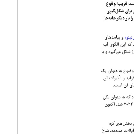
 جهانی هواشناسی (WMO)، نسبت به بازگشت قریب‌الوقوع
یرانگر آن هشدار داد. بر اساس این گزارش، احتمال ۸۰ درصدی برای شکل‌گیری
ورد دمای جهانی را بار دیگر جابه‌جا
‌نینو»
و پیامدهای
ای سازمان جهانی هواشناسی (WMO) نشان می‌دهد که این الگوی آب
د پیش از سپتامبر (شهریور) شکل می‌گیرد و با
موضوع به عنوان یک
زاید و تأثیرات آن
دهای آن است.
ی کره زمین حاکم شد، در سال‌های ۲۰۲۳ تا ۲۰۲۴ میلادی بود که به عنوان یکی
از پنج ال‌نینوی قوی ثبت‌شده در تاریخ شناخته شد و منجر به شکسته شدن رکورد دمای جهانی در سال ۲۰۲۴ شد. اکنون
ی بخش‌های کره
یالات متحده، شاخ