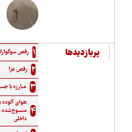
1
پربازدیدها
رقص سوگواران
2
رقص عزا
3
مبارزه با جس
هوای آلوده ب
4
منسوخ‌شده و
داخلی