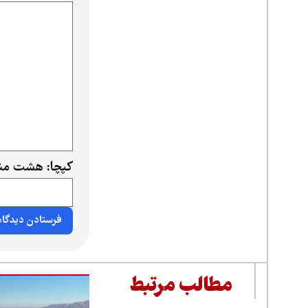
کپچا: هشت منه
مطالب مرتبط