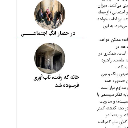
نی می‌کنند. میزان
ی و اجتماعی (از جمله
ه نیز ادامه خواهد
می‌شود. به این
در حصار انگِ اجتماعــــــــی
رانه» ممکن خواهد
 هم در
 است. همکاری در
ه ماست. راهبرد
ید کند.
شیدن رنگ و بوی
خانه که رفت، تاب‌آوری
ان «محور» همه
فرسوده شد
 مداوم نیاز است:
یه تفکر سیستمی با
وسیستم) و مدیریت
در دهه گذشته کمتر
ند و بعضا در
 کلان ملی گنجانده