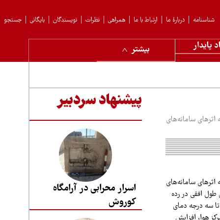
شناسنامه
دربارهٔ ما
ارتباط با ما
همراهی
نظرات
نویسندگان
بایگانی
جستجو
د پایدار
بیشتر
پیشنهاد سردبیر
اثرهای سامانه‌های
اثرهای سامانه‌های
اسرار محرابی در آرامگاه
طول افقی در رده
کوروش
تا سه درجه دمای
کز هوا، افزایش