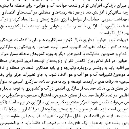
یزان بارندگی، افزایش تواتر و شدت حوادث آب و هوایی- برای منطقه ما پیش‌بی
وسط ​​0.3 – 0.5 درجه سانتی‌گراد افزایش دما در هر دهه زمینه‌های مختلفی در آسیب‌های اقتصاد
 بهداشت عمومی، حفاظت از سواحل، انرژی، تنوع زیستی و …) ایجاد کرده و در آیند
دف تاب‌آوری، با سازگاری با تغییرات آب و هوایی برای توسعه پایدار کشور محقق 
م قابل ذکر است:
تغییرات آب و هوایی از طریق دنبال کردن «سازگاری» همزمان با اقدامات «پیشگی
یده در کنترل تبعات تغییرات اقلیمی، ضمن توجه همزمان به پیشگیری و سازگاری،
قدام و همچنین مشارکت با کشورهای دیگر به ویژه کشورهای منطقه بسیار حیاتی
 هوایی، در کنار تلاش برای کاهش فقر از اولویت‌های توسعه امروز کشور‌های منطق
ییر اقلیم باید به روشنی بر رویکرد یکپارچه و بر پایه همکاری اقتصادی منطقه‌ای تاک
 موضوع تغییرات آب و هوا آب و هوا اتخاذ شود. به جای تغییرات جزئی برای بخ
می» به برنامه‌های درازمدت توسعه و برنامه‌های سالانه، سازگاری اقلیمی به عنو
 در بخش‌هایی مانند حمایت از سازگاری اقلیمی در آب و کشاورزی به توجه پایدار و
 اقلیمی در تمام کارها. حمایت از بخش خصوصی، اشتغال، مهاجرت و حکمرانی بر پا
می می‌تواند تکمیل شود. تمرکز بیشتر بر یکپارچه‌سازی سازگاری در بوم سامانه (اک
 ضروری است. از جمله در بحران تنوع زیستی رویکرد‌های صرفا اداری و بروکراتیک 
ست. معمولا بخش اقتصاد در مقابل سازگاری با تغییرات آب و هوایی مقاومت می‌ک
نین برنامه‌هایی به عنوان یک «افزودنی» و موضوعی که «فقط باید در برنامه‌نویسی