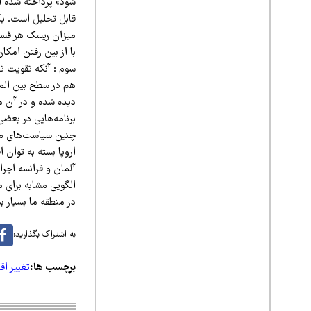
شود» پرداخته شده ا
قابل تحلیل است. یک
میزان ریسک هر قسم
با از بین رفتن امکا
سوم : آنکه تقویت ت
دیده شده و در آن م
چنین سیاست‌های ملی
اروپا بسته به توان 
آلمان و فرانسه اجرا
الگویی مشابه برای م
در منطقه ما بسیار ب
به اشتراک بگذارید:
برچسب ها:
تغییر اق