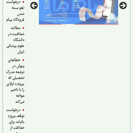
درخواست
لغو بسته
شدن
فرودگاه پیام
مطالبه
شفافیت در
دانشگاه
علوم پزشکی
ایران
خطاهای
پنهان در
ترجمه مدرک
تحصیلی که
پرونده اپلای
را با تاخیر
مواجه
می‌کند
درخواست
توقف پروژه
بام‌لند برای
حفاظت از