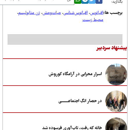
ذارید:
رچسب ها:
اقیانوس
،
اقیانوس‌شناسی
،
حیات‌وحش
،
ژن متابولیسم
،
محیط زیست
نهاد سردبیر
اسرار محرابی در آرامگاه کوروش
در حصار انگِ اجتماعــــــــی
خانه که رفت، تاب‌آوری فرسوده شد