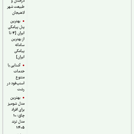
درختان و
طبیعت شهر
لاهیجان
بهترین
پنل پیامکی
ایران [4 تا
از بهترین
سامانه
پیامکی
ایران]
آشنایی با
خدمات
متنوع
اسنپ‌فود در
رشت
بهترین
مدل شومیز
برای افراد
چاق؛ 10
مدل ترند
1405