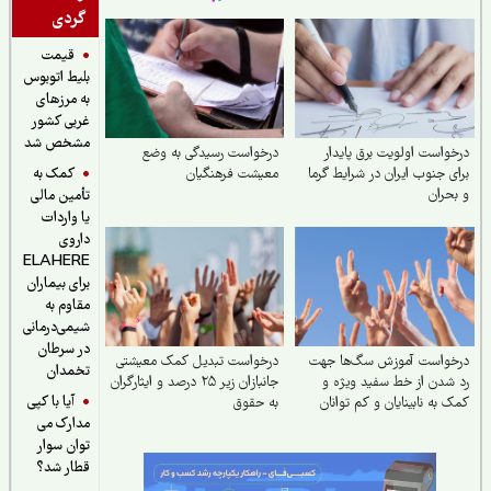
گردی
قیمت
بلیط اتوبوس
به مرزهای
غربی کشور
مشخص شد
واست اولویت برق پایدار
درخواست رسیدگی به وضع
کمک به
ی جنوب ایران در شرایط گرما
معیشت فرهنگیان
حران
تأمین مالی
یا واردات
داروی
ELAHERE
برای بیماران
مقاوم به
شیمی‌درمانی
در سرطان
خواست آموزش سگ‌ها جهت
درخواست تبدیل کمک معیشتی
تخمدان
شدن از خط سفید ویژه و
جانبازان زیر ۲۵ درصد و ایثارگران
آیا با کپی
 به نابینایان و کم توانان
به حقوق
مدارک می
توان سوار
قطار شد؟