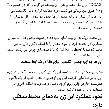
(IOCAS) برای حل معمای بقای ایزوپادها، دو گونه را که در اعماق ۳۰۰
و ۹۰۰ متری دریا زندگی می‌کنند، مورد مطالعه قرار دادند. کالبدشناسی
ین جانوران نشان داد که معده آن‌ها حدود دو سوم از کل بدنشان را
شغال می‌کند؛ حجمی که در مقایسه با خویشاوندانشان در آب‌های
م‌عمق بی‌سابقه است.
ین معده بزرگ به ایزوپاد اجازه می‌دهد در صورت یافتن غذا، به میزان
سیار زیادی تغذیه کرده و مواد مغذی را با کمک باکتری‌های خاصی
مانند کلامیدیا (Chlamydiae) که با ذخیره‌سازی چربی در ارتباط است،
ای سال‌ها انباشته کند.
ن عاریه‌ای؛ جهش تکاملی برای بقا در شرایط سخت
علاوه بر ساختار معده، دانشمندان یک ژن کلیدی به نام ND1 را در ژنوم
ن جانور شناسایی کردند. این ژن از طریق «انتقال افقی» از یک باکتری
مزیست خارجی وارد ژنوم ایزوپاد شده و مسئولیت تنظیم انرژی در
توکندری را بر عهده گرفته است.
حوه عملکرد این ژن به دمای محیط بستگی
ارد: