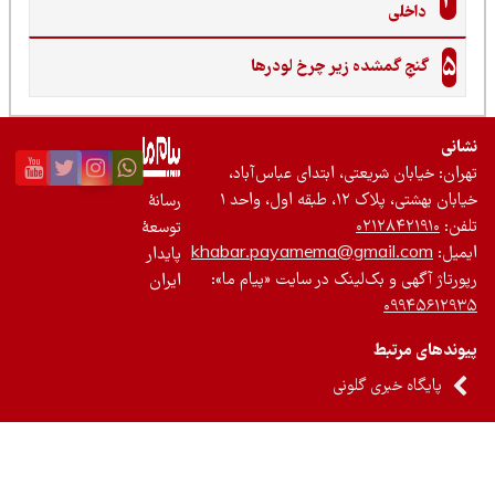
4
داخلی
5
گنجِ گمشده زیر چرخ لودرها
نی
ان: خیابان شریعتی، ابتدای عباس‌آباد،
 بهشتی، پلاک ۱۲، طبقه اول، واحد ۱
رسانۀ
ن:
۰۲۱۲۸۴۲۱۹۱۰
توسعۀ
یل:
khabar.payamema@gmail.com
پایدار
رتاژ آگهی و بک‌لینک در سایت «پیام ما»:
ایران
۰۹۹۴۵۶۱۲
ندهای مرتبط
پایگاه خبری گلونی