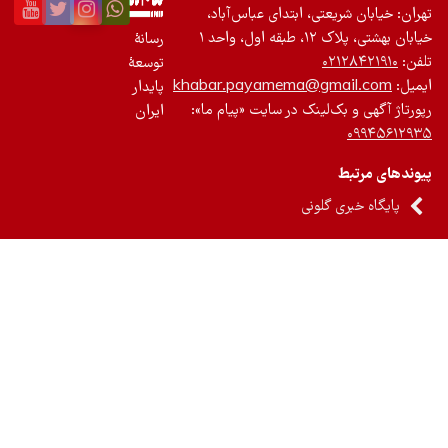
ان: خیابان شریعتی، ابتدای عباس‌آباد،
 بهشتی، پلاک ۱۲، طبقه اول، واحد ۱
رسانۀ
ن:
۰۲۱۲۸۴۲۱۹۱۰
توسعۀ
یل:
khabar.payamema@gmail.com
پایدار
رتاژ آگهی و بک‌لینک در سایت «پیام ما»:
ایران
۰۹۹۴۵۶۱۲
ندهای مرتبط
پایگاه خبری گلونی