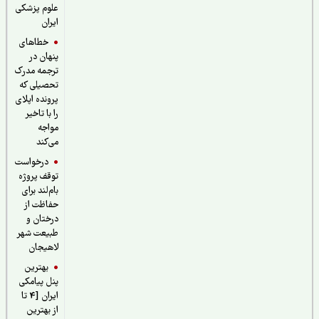
علوم پزشکی
ایران
خطاهای
پنهان در
ترجمه مدرک
تحصیلی که
پرونده اپلای
را با تاخیر
مواجه
می‌کند
درخواست
توقف پروژه
بام‌لند برای
حفاظت از
درختان و
طبیعت شهر
لاهیجان
بهترین
پنل پیامکی
ایران [4 تا
از بهترین