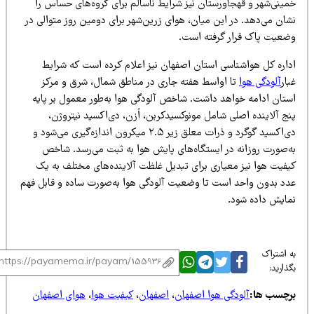
مینی‌شهر و قهجاورستان نیز شرایط ناسالم برای گروه‌های حساس را
شان می‌دهد. در این میان، هوای زرین‌شهر برای دومین روز متوالی در
ضعیت پاک قرار گرفته است.
داره کل هواشناسی استان اصفهان نیز اعلام کرده است که شرایط
ار
آلودگی هوا
تا اواسط هفته جاری در مناطق شمال، شرق و مرکز
ستان ادامه خواهد داشت. شاخص آلودگی هوا به‌طور معمول بر پایه
ج آلاینده اصلی شامل مونوکسیدکربن، اُزن، دی‌اکسید نیتروژن،
دی‌اکسید گوگرد و ذرات معلق زیر ۲.۵ میکرون اندازه‌گیری می‌شود و
ه‌صورت روزانه در ایستگاه‌های پایش هوا به ثبت می‌رسد. شاخص
یفیت هوا نیز معیاری برای تبدیل غلظت آلاینده‌های مختلف به یک
دد بدون واحد است تا وضعیت آلودگی هوا به‌صورت ساده و قابل فهم
مایش داده شود.
 اشتراک
ذارید:
رچسب ها:
آلودگی هوا اصفهان
،
اصفهان
،
کیفیت هوا
،
هوای اصفهان