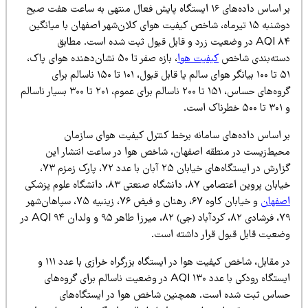
بر اساس داده‌های ۱۶ ایستگاه پایش فعال منتهی به ساعت هفت صبح
دوشنبه ۱۵ تیرماه، شاخص کیفیت هوای کلان‌شهر اصفهان با میانگین
۸۴ AQI در وضعیت زرد و قابل قبول ثبت شده است. مطابق
سته‌بندی شاخص
کیفیت هوا
، بازه صفر تا ۵۰ نشان‌دهنده هوای پاک،
۵۱ تا ۱۰۰ بیانگر هوای سالم یا قابل قبول، ۱۰۱ تا ۱۵۰ ناسالم برای
گروه‌های حساس، ۱۵۱ تا ۲۰۰ ناسالم برای عموم، ۲۰۱ تا ۳۰۰ بسیار ناسالم
طرناک است.
ر اساس داده‌های سامانه برخط کنترل کیفیت هوای سازمان
حیط‌زیست در منطقه اصفهان، شاخص هوا در ساعت انتشار این
گزارش در ایستگاه‌های خیابان ۲۵ آبان با عدد ۷۲، پارک زمزم ۷۳،
بان پروین اعتصامی ۸۷، دانشگاه صنعتی ۸۳، دانشگاه علوم پزشکی
صفهان
و خیابان کاوه ۶۷، رهنان و فیض ۷۶، زینبیه ۷۵، سپاهان‌شهر
۷۹، فرشادی ۸۲، کردآباد (جی) ۸۲، میرزا طاهر ۹۵ و ولدان ۹۴ AQI در
ضعیت قابل قبول قرار داشته است.
در مقابل، شاخص کیفیت هوا در ایستگاه بزرگراه خرازی با عدد ۱۱۱ و
ایستگاه رودکی با عدد ۱۳۰ AQI در وضعیت ناسالم برای گروه‌های
ساس ثبت شده است. همچنین شاخص هوا در ایستگاه‌های