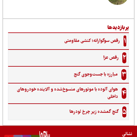
ربازدیدها
1
رقص سوگوارانه؛ کنشی مقاومتی
2
رقص عزا
3
مبارزه با جست‌وجوی گنج‌
هوای آلوده با موتورهای منسوخ‌شده و آلاینده خودروهای
4
داخلی
5
گنجِ گمشده زیر چرخ لودرها
نی