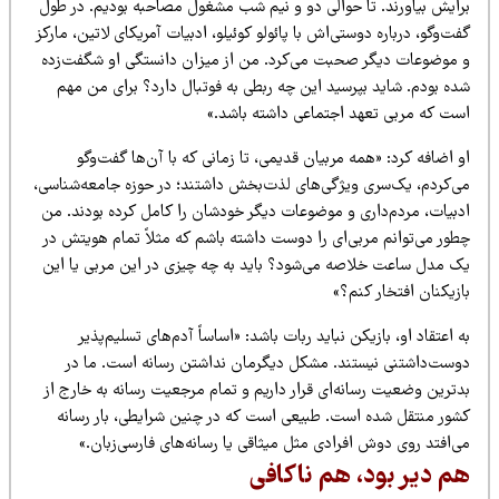
رایش بیاورند. تا حوالی دو و نیم شب مشغول مصاحبه بودیم. در طول
ت‌وگو، درباره دوستی‌اش با پائولو کوئیلو، ادبیات آمریکای لاتین، مارکز
 موضوعات دیگر صحبت می‌کرد. من از میزان دانستگی او شگفت‌زده
ده بودم. شاید بپرسید این چه ربطی به فوتبال دارد؟ برای من مهم
ست که مربی تعهد اجتماعی داشته باشد.»
 اضافه کرد: «همه مربیان قدیمی، تا زمانی که با آن‌ها گفت‌وگو
ی‌کردم، یک‌سری ویژگی‌های لذت‌بخش داشتند؛ در حوزه جامعه‌شناسی،
دبیات، مردم‌داری و موضوعات دیگر خودشان را کامل کرده بودند. من
طور می‌توانم مربی‌ای را دوست داشته باشم که مثلاً تمام هویتش در
ک مدل ساعت خلاصه می‌شود؟ باید به چه چیزی در این مربی یا این
زیکنان افتخار کنم؟»
 اعتقاد او، بازیکن نباید ربات باشد: «اساساً آدم‌های تسلیم‌پذیر
وست‌داشتنی نیستند. مشکل دیگرمان نداشتن رسانه است. ما در
دترین وضعیت رسانه‌ای قرار داریم و تمام مرجعیت رسانه به خارج از
شور منتقل شده است. طبیعی است که در چنین شرایطی، بار رسانه
‌افتد روی دوش افرادی مثل میثاقی یا رسانه‌های فارسی‌زبان.»
م دیر بود، هم ناکافی