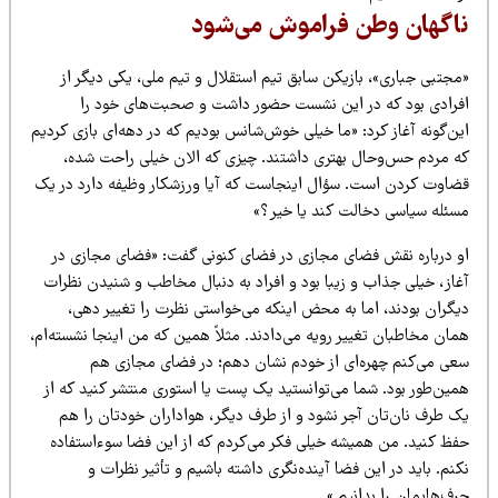
اگهان وطن فراموش می‌شود
مجتبی جباری»، بازیکن سابق تیم استقلال و تیم ملی، یکی دیگر از
فرادی بود که در این نشست حضور داشت و صحبت‌های خود را
ن‌گونه آغاز کرد: «ما خیلی خوش‌شانس بودیم که در دهه‌ای بازی کردیم
ه مردم حس‌وحال بهتری داشتند. چیزی که الان خیلی راحت شده،
ضاوت کردن است. سؤال اینجاست که آیا ورزشکار وظیفه دارد در یک
سئله سیاسی دخالت کند یا خیر؟»
و درباره نقش فضای مجازی در فضای کنونی گفت: «فضای مجازی در
غاز، خیلی جذاب و زیبا بود و افراد به دنبال مخاطب و شنیدن نظرات
یگران بودند، اما به محض اینکه می‌خواستی نظرت را تغییر دهی،
ان مخاطبان تغییر رویه می‌دادند. مثلاً همین که من اینجا نشسته‌ام،
عی می‌کنم چهره‌ای از خودم نشان دهم؛ در فضای مجازی هم
مین‌طور بود. شما می‌توانستید یک پست یا استوری منتشر کنید که از
ک طرف نان‌تان آجر نشود و از طرف دیگر، هواداران خودتان را هم
فظ کنید. من همیشه خیلی فکر می‌کردم که از این فضا سوءاستفاده
نم. باید در این فضا آینده‌نگری داشته باشیم و تأثیر نظرات و
ف‌هایمان را بدانیم.»