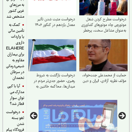
به مرزهای
غربی کشور
مشخص شد
خواست مطرح کردن شغل
درخواست مثبت شدن تأثیر
کمک به
ورچی چاه موتورهای کشاورزی
معدل یازدهم در کنکور ۱۴۰۶
عنوان مشاغل سخت، پرخطر
تأمین مالی
یان‌آور
یا واردات
داروی
ELAHERE
برای بیماران
مقاوم به
شیمی‌درمانی
در سرطان
یت از محمدعلی جنت‌خواه،
درخواست بازگشت به شروط
تخمدان
ف نظریه آزادی، ایران و دین
رهبری، حضور جدی‌تر مردم در
آیا با کپی
میدان‌ها، محاکمه خائنین به
مدارک می
رهبر و ملت و اجرای قانون
حجاب
توان سوار
قطار شد؟
درخواست
لغو بسته
شدن
فرودگاه پیام