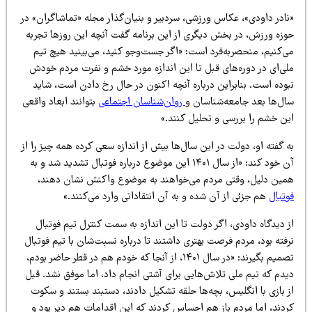
نادر داودی»، عکاس ورزشی، سردبیر و بنیان‌گذار مجله «تماشاگران» در
وزه ورزش، در بخش دیگری از این برنامه گفت آنچه این روزها تجربه
ی‌کنیم، منحصربه‌فرد است: «اگر جست‌وجو کنید، می‌بینید هیچ تیم
لی‌ای در دوره‌های قبل تا این اندازه مورد خشم و نفرت مردم خودش
بوده است. بنابراین درباره آنچه اکنون در حال رخ دادن است، شاید
ال‌ها بعد جامعه‌شناسان و
روان‌شناسان اجتماعی
بتوانند ابعاد واقعی
ین خشم را بررسی و تحلیل کنند.»
 گفته او، دولت در این سال‌ها بیش از اندازه سعی کرده همه چیز را از
آن خود کند: «از سال ۱۴۰۱ این موضوع درباره فوتبال تشدید شد و به
مین دلیل، وقتی مردم می‌خواهند به موضوع واکنش نشان دهند،
وتبال
هم جزئی از آن شده و به آن انتقاداتی وارد می‌کنند.»
 دیدگاه داودی، اگر دولت تا این اندازه به سمت کنترل تیم فوتبال
فته بود، مردم فرصت بهتری داشتند تا درباره نسبت‌شان با تیم فوتبال
تصمیم بگیرند: «در سال ۱۴۰۱، از آنجا که خودم هم در قطر حاضر بودم،
یدم که تیم ملی تلاش‌هایی برای آشتی انجام داد، اما موفق نشد. قبل
ز بازی با انگلیس، بچه‌ها حلقه تشکیل دادند، دستبند بستند و سکوت
ردند، اما مردم باز هم احساس کردند که این اقدامات هم دیر بود و