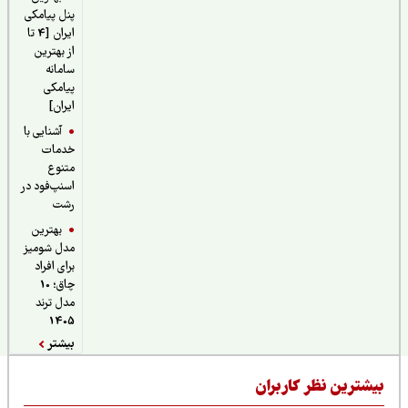
پنل پیامکی
ایران [4 تا
از بهترین
سامانه
پیامکی
ایران]
آشنایی با
خدمات
متنوع
اسنپ‌فود در
رشت
بهترین
مدل شومیز
برای افراد
چاق؛ 10
مدل ترند
1405
بیشتر
یشترین نظر کاربران