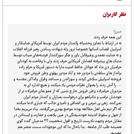
ظر کاربران
میرزا
این همه حرف زدند
نه در ارتباط با تجاوز وحشیانه وکشتار مردم ایران توسط آمریکای جنایتکار و
اسراییل قصاب انسانها خصوصا ترور وله شهادت رساندن رهبر فرزانه انقلاب
و نه جنایت تعمدی وغیرقابل باور و جگر سوزکشتار فرشته‌های میناب توسط
مشک های پیشرفته قصابان آمریکایی حرف زدند ولی با وقاحت به کودتای
حرامیان دی ماه که جوانان حافظ امنیت مارا به دستور آمریکا و حرام زاده
برانداز های سلطنتی با مزدور جد و آباد مزدور پهلوی وطن فروش خود
فروخته اسراییلی سلاخی کردند و سوزاندن و مساجد وقران واماکن مقدسه و
. . . را آتش زدند را بعنوان نظرات مردمی یاد میکنند و هیچ اشاره ای به
مزدوران حرامزاده وطن فروش خارج نشین که از عمو های حرامزاده تر از
خودشان ترامپ و نتانیاهو برای درخواست بمباران و کشتار مردم ایران
نمی‌کنند. زهی بی شرمی و بی انصافی و نامردی جالب که جباری ادعا میکنند
که اگر تیم ملی اهل مطالعه بودند موضع بهتری می‌گرفتند. پناه می‌بریم بخدا
از جهل و سقوط اندیشه خودشیفتگی در عین بلاهت و حقارت و ایستادن در
مقابل مردم وجهت نادرست تاریخ و افول شخصیت ؟؟ مدعیان گنده گوی
همیشه طلب کار جامعه . بدا باحال ما که این موجودات سست عنصر هم
عصریم.