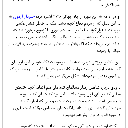
م ناکافی.»
 در ادامه به این دوره از جام جهانی ۲۰۲۶ اشاره کرد:
«سردار آزمون
نه
 این دلیل که از مردم دفاع کرده باشد، بلکه به خاطر انتشار عکسی
رد تنبیه قرار گرفت. اما در اینجا هم طوری با آزمون برخورد شد که
یه حساب کار دستشان بیاید. در واقع، انگار داشتند پیامی به سایر
رات تیم می‌دادند که اگر رفتار مورد نظر را نداشته باشید، باید قید جام
انی را بزنید.»
ین عکاس ورزشی درباره تناقضات موجود، دیدگاه خود را این‌طور بیان
رد: «به نظرم جایی باید دولت تکلیف خودش را با این سپهر عمومی که
یرامون بعضی موضوعات شکل می‌گیرد، روشن کند.»
اودی درباره تناقض رفتار مخالفان تیم ملی هم اضافه کرد: «تناقض
البی که در بازی اول وجود داشت این بود که کسانی که با پرچم
یررسمی آمده بودند و مخالف بودند، هر دو باری که ایران گل زد
وشحالی کردند. این مسئله بیانگر همان احساس دوگانه است. این را
 دوره قبل، در بازی ولز هم دیدیم.»
ه گفته او، در بازی‌های آتی ممکن است اتفاقی رخ دهد که موجب