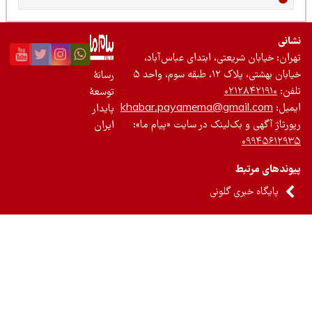
نی
ان: خیابان شریعتی، ابتدای عباس‌آباد،
 بهشتی، پلاک ۱۲، طبقه سوم، واحد ۵
رسانۀ
ن:
۰۲۱۲۸۴۲۱۹۱۰
توسعۀ
یل:
khabar.payamema@gmail.com
پایدار
رتاژ آگهی و بک‌لینک در سایت «پیام ما»:
ایران
۰۹۹۴۵۶۱۲
ندهای مرتبط
پایگاه خبری گلونی