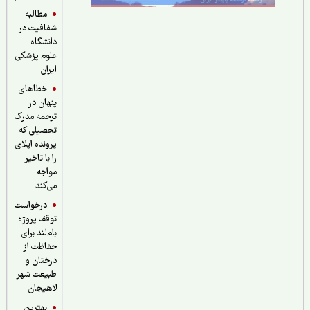
مطالبه
شفافیت در
دانشگاه
علوم پزشکی
ایران
خطاهای
پنهان در
ترجمه مدرک
تحصیلی که
پرونده اپلای
را با تاخیر
مواجه
می‌کند
درخواست
توقف پروژه
بام‌لند برای
حفاظت از
درختان و
طبیعت شهر
لاهیجان
بهترین