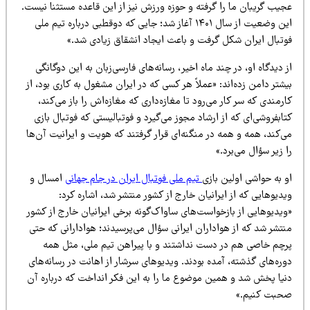
جیب گریبان ما را گرفته و حوزه ورزش نیز از این قاعده مستثنا نیست.
این وضعیت از سال ۱۴۰۱ آغاز شد؛ جایی که دوقطبی درباره تیم ملی
وتبال ایران شکل گرفت و باعث ایجاد انشقاق زیادی شد.»
 دیدگاه او، در چند ماه اخیر، رسانه‌های فارسی‌زبان به این دوگانگی
شتر دامن زده‌اند: «عملاً هر کسی که در ایران مشغول به کاری بود، از
رمندی که سر کار می‌رود تا مغازه‌داری که مغازه‌اش را باز می‌کند،
ابفروشی‌ای که از ارشاد مجوز می‌گیرد و فوتبالیستی که فوتبال بازی
‌کند، همه و همه در منگنه‌ای قرار گرفتند که هویت و ایرانیت آن‌ها
 زیر سؤال می‌برد.»
 به حواشی اولین بازی
تیم ملی فوتبال ایران در جام جهانی
امسال و
دیوهایی که از ایرانیان خارج از کشور منتشر شد، اشاره کرد:
یدیوهایی از بازخواست‌های ساواک‌گونه برخی ایرانیان خارج از کشور
تشر شد که از هواداران ایرانی سؤال می‌پرسیدند؛ هوادارانی که حتی
رچم خاصی هم در دست نداشتند و با پیراهن تیم ملی، مثل همه
ره‌های گذشته، آمده بودند. ویدیوهای سرشار از اهانت در رسانه‌های
نیا پخش شد و همین موضوع ما را به این فکر انداخت که درباره آن
حبت کنیم.»