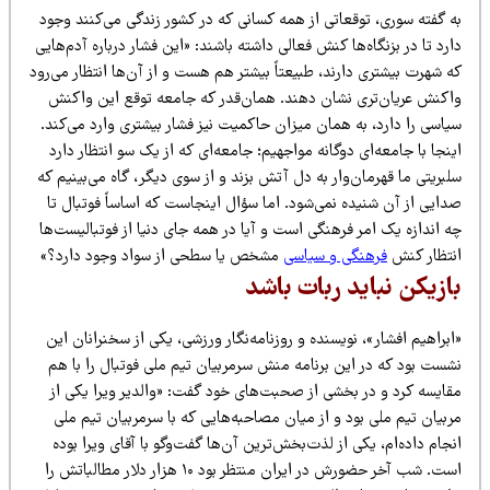
ه گفته سوری، توقعاتی از همه کسانی که در کشور زندگی می‌کنند وجود
رد تا در بزنگاه‌ها کنش فعالی داشته باشند: «این فشار درباره آدم‌هایی
 شهرت بیشتری دارند، طبیعتاً بیشتر هم هست و از آن‌ها انتظار می‌رود
اکنش عریان‌تری نشان دهند. همان‌قدر که جامعه توقع این واکنش
یاسی را دارد، به همان میزان حاکمیت نیز فشار بیشتری وارد می‌کند.
نجا با جامعه‌ای دوگانه مواجهیم؛ جامعه‌ای که از یک سو انتظار دارد
بریتی ما قهرمان‌وار به دل آتش بزند و از سوی دیگر، گاه می‌بینیم که
دایی از آن شنیده نمی‌شود. اما سؤال اینجاست که اساساً فوتبال تا
 اندازه یک امر فرهنگی است و آیا در همه جای دنیا از فوتبالیست‌ها
نتظار کنش
فرهنگی و سیاسی
مشخص یا سطحی از سواد وجود دارد؟»
ازیکن نباید ربات باشد
براهیم افشار»، نویسنده و روزنامه‌نگار ورزشی، یکی از سخنرانان این
شست بود که در این برنامه منش سرمربیان تیم ملی فوتبال را با هم
قایسه کرد و در بخشی از صحبت‌های خود گفت: «والدیر ویرا یکی از
بیان تیم ملی بود و از میان مصاحبه‌هایی که با سرمربیان تیم ملی
جام داده‌ام، یکی از لذت‌بخش‌ترین آن‌ها گفت‌وگو با آقای ویرا بوده
است. شب آخر حضورش در ایران منتظر بود ۱۰ هزار دلار مطالباتش را