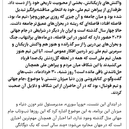
اکنش‌های بازیکنانش، بخشی از محبوبیت تاریخی خود را از دست داد.
فداری از پیراهن تیم ملی، خود به انتخابی مناقشه‌برانگیز تبدیل
ده بود و میان جامعه و آن چیزی که روزی بی‌چون‌وچرا «تیم ما» بود،
اصله افتاد؛ فاصله‌ای که ریشه در بحران‌های عمیق‌تر جامعه داشت.
الا چهار سال گذشته است و ایران بار دیگر در شرایطی در جام جهانی
۲۰۲۶ حضور دارد که کشور در این فاصله، دی‌ماه‌های پرالتهاب، جنگ
 بحران‌های پی‌درپی را از سر گذرانده و هنوز هم واکنش بازیکنان و
رمربی تیم ملی زیر ذره‌بین افکار عمومی است. آیا این تیم هنوز
مان تیم ملی است که همه در لحظه گل‌زدنش یک‌صدا فریاد
ی‌کشیدند یا این شکاف میان مردم و پیراهن ملی همچنان
حل‌ناشدنی باقی مانده است؟ روز شنبه، ۳۰ خردادماه، «شب‌های
فت‌وگو»ی کتابفروشی وزن دنیا میزبان نشستی با موضوع «جام جهانی
 تیم فوتبال» بود که در آن حاضران از این شکاف و دلایل آن صحبت
ردند.
ر ابتدای این نشست، «پوریا سوری»، مدیرمسئول نشر «وزن دنیا» و
زبان این برنامه، به این موضوع اشاره کرد که این روزها تب‌وتاب جام
هانی مثل گذشته وجود ندارد، اما اخبار آن همچنان مهم‌ترین اخباری
ست که در جهان مخابره می‌شود: «چند سالی است که یک دوگانگی