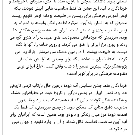
یعی پیوند داشتند؛ تیرگان با باران، سده با آتش، مهرگان با خورشید و
ردادگان با آب. این جشن ها فقط مناسبت هایی آیینی نبودند، بلکه
وعی آموزش فرهنگی برای زیستن در طبیعت بودند؛ نوعی تقویم زیست
یطی که به انسان یادآوری میکرد ادامه زندگی وابسته به احترام به
مین، آب و چرخههای طبیعی است. ایران همیشه سرزمین شگفتی ها
وده، سرزمینی که مردمانش محدودیت های طبیعت را با هنری گره می
ند و روزی باغ ایرانی را خلق می کردند و روزی قنات را. آنها با نگاه
رست به طبیعت بهشت را در زمین خشک سرزمینشان بازآفرینی می
دند. نه فقط برای استفاده، بلکه برای رسیدن به آرامش. شاید آن
ژوهشگر بزرگ بـهترین تعبیر را داشت وقتی گفت: «باغ ایرانی نوعی
قاومت فرهنگی در برابر کویر است»
ردادگان فقط جشن ستایش آب نبود؛ درعین حال بازتاب ترسی تاریخی
م بود. تمدن ایران در بخش بزرگی از تاریخ خود، در جغرافیایی خشک
 شکننده شکل گرفت؛ جایی که آب همیشه کمیاب بود و بقا بدون
دیریت دقیق منابع آب ممکن نبود. در چنین سرزمینی، آب فقط یک
عمت نبود؛ مرز میان زندگی و نابودی بود. همین است که ایرانیان برای
ب آیین ساختند، قداست قائل شدند و آن را وارد تقویم و جهان بینی
ود کردند.