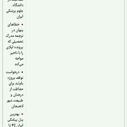
دانشگاه
علوم پزشکی
ایران
خطاهای
پنهان در
ترجمه مدرک
تحصیلی که
پرونده اپلای
را با تاخیر
مواجه
می‌کند
درخواست
توقف پروژه
بام‌لند برای
حفاظت از
درختان و
طبیعت شهر
لاهیجان
بهترین
پنل پیامکی
ایران [4 تا