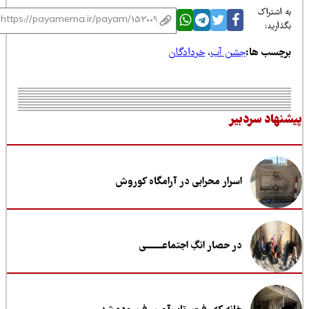
 اشتراک
ذارید:
رچسب ها:
جشن آب
،
خردادگان
نهاد سردبیر
اسرار محرابی در آرامگاه کوروش
در حصار انگِ اجتماعــــــــی