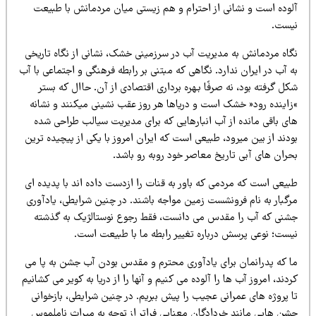
لوده است و نشانی از احترام و هم زیستی میان مردمانش با طبیعت
یست.
گاه مردمانش به مدیریت آب در سرزمینی خشک، نشانی از نگاه تاریخی
 آب در ایران ندارد. نگاهی که مبتنی بر رابطه فرهنگی و اجتماعی با آب
ل گرفته بود، نه صرفًا بـهره برداری اقتصادی از آن. حاال که بستر
زاینده رود« خشک است و دریاها هر روز عقب نشینی میکنند و نشانه
ای باقی مانده از آب انبارهایی که برای مدیریت سیالب طراحی شده
دند از بین میرود، طبیعی است که ایران امروز با یکی از پیچیده ترین
حران های آبی تاریخ معاصر خود روبه رو باشد.
بیعی است که مردمی که باور به قنات را ازدست داده اند با پدیده ای
رگبار به نام فرونشست زمین مواجه باشند. در چنین شرایطی، یادآوری
شنی که آب را مقدس می دانست، فقط رجوع نوستالژیک به گذشته
یست؛ نوعی پرسش درباره تغییر رابطه ما با طبیعت است.
ا که پدرانمان برای یادآوری محترم و مقدس بودن آب جشن به پا می
دند، امروز آب ها را آلوده می کنیم و آنها را از دریا به کویر می کشانیم
ا پروژه های عمرانی عجیب را پیش ببریم. در چنین شرایطی، بازخوانی
شن هایی مانند خردادگان معنایی فراتر از توجه به میراث ناملموس