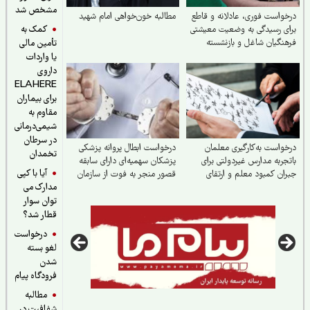
مشخص شد
واست فوری، عادلانه و قاطع
مطالبه خون‌خواهی امام شهید
کمک به
ی رسیدگی به وضعیت معیشتی
نگیان شاغل و بازنشسته
تأمین مالی
یا واردات
داروی
ELAHERE
برای بیماران
مقاوم به
شیمی‌درمانی
در سرطان
واست به‌کارگیری معلمان
درخواست ابطال پروانه پزشکی
تخمدان
جربه مدارس غیردولتی برای
پزشکان سهمیه‌ای دارای سابقه
آیا با کپی
ان کمبود معلم و ارتقای
قصور منجر به فوت از سازمان
مدارک می
فیت آموزش
علوم پزشکی
توان سوار
قطار شد؟
درخواست
لغو بسته
شدن
فرودگاه پیام
مطالبه
شفافیت در