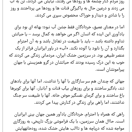
وز مردم کنار چشمه ها و رودها می رفتند، نیایش می کردند، تن به آب
ی زدند و درعین حال به پاکیزگی قنات ها و رودها می پرداختند و روز
ا با شادی و دیدار و خوراک مخصوص سپری می کردند.
ما در معنای عمیق، خردادگان فقط جشن آب نبود؛ بهانه ای بود برای
ادآوری این ایده که انسان اگـر می خواهد به کمال برسد – یا حیاتش
اوم داشته باشد – باید با طبیعت در تعادل باشد و به آن احترام
ذارد و آن را نابود یا آلوده نکند. «آب» در باور ایرانیان فراتر از یک
نصر طبیعی بود. در سرزمین خشک ایران، مردمانی زندگی می کردند که
وب به این درک رسیده بودند که حیاتشان در گرو همزیستی با جهان
یرامونشان است.
انی که چندان هم سر سازگاری با آنها را نداشت. اما آنها برای بادهای
د، بادگیر ساختند و برای روزهای بیآب قنات و آبانبار، آنها برای کویرها
اغ ساختند و برای گرمای نفسگیر حوض خانه. آنها با طبیعت سر جنگ
اشتند، اما راهی برای زندگی در کنارش پیدا می کردند.
هی که همراه با احترام. خردادگان یادآور همین جهان بینی ایرانیان
ست. حاال همان سرزمین، با یک فراموشی بزرگ تاریخی، به روزگاری
واجه شده که دریاچه ها و تاالب هایش خشک شده، رودخانههایش