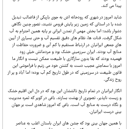
دا می کند.
اید امروز در شهری که رودخانه اش به جوی باریکی از فاضالب تبدیل
ده یا در استانی که زمین زیر پایش فرومی نشیند، تصور چنین نگاهی
شوار باشد؛ اما بخش مهمی از تمدن ایرانی بر پایه همین احترام به آب
کل گرفت. قنات ها، نظام های دقیق تقسیم آب و حتی بسیاری از آیین
ای جمعی ایرانیان در ارتباط مستقیم با کم آبی و ضرورت حفاظت از
نابع آب بودند. ایران سرزمینی خشک بود و مردمانش خیلی زود
همیده بودند که بقا بدون سازگاری با طبیعت ممکن نیست و انگار ما
مروز با سماجتی عجیب دست به کشتن خود می زنیم با فراموشی این
نون طبیعت در سرزمینی که در طول تاریخ کم آب بوده؛ اما آباد و پر از
وح زندگی.
گار ایرانیان در تمام تاریخ تالششان این بود که در دل این اقلیم خشک
 زیست ناپذیر، تصویری از بهشت بسازند. باغی در کویر که ثمره مدیریت
 نگاه درست به منابع آب است. باغی که امروز شاهدی است بر جهان
نی درست ایرانیان.
ا همین جهان بینی بود که جشن های ایران باستان اغلب به عناصر