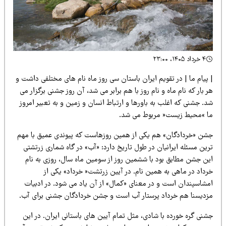
۴ خرداد ۱۴۰۵، ۲۳:۰۰
پیام ما | در تقویم ایران باستان سی روز ماه نام های مختلفی داشت و
 بار که نام ماه و نام روز با هم برابر می شد، آن روز جشنی برگزار می
. جشنی که اغلب به باورها و ارتباط انسان و زمین و به تعبیر امروز
ا »محیط زیست« مربوط می شد.
شن «خردادگان» هم یکی از همین روزهاست که پیوندی عمیق با مهم
ین مسئله ایرانیان در طول تاریخ دارد: «آب» در گاه شماری زرتشتی
ین جشن مطابق بود با ششمین روز از سومین ماه سال، روزی به نام
رداد در ماهی به همین نام. در آیین زرتشت« خرداد» یکی از
مشاسپندان است و در معنای «کمال» از آن یاد می شود. در ادبیات
زدیسنا هم خرداد پرستار آب است و جشن خردادگان جشنی برای آب.
نی گره خورده با شادی، مثل تمام آیین های باستانی ایران. در این