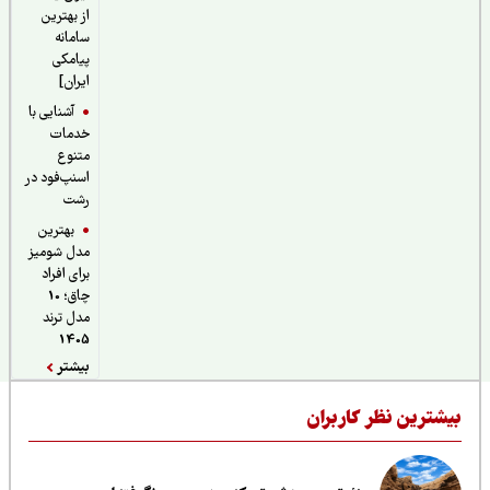
از بهترین
سامانه
پیامکی
ایران]
آشنایی با
خدمات
متنوع
اسنپ‌فود در
رشت
بهترین
مدل شومیز
برای افراد
چاق؛ 10
مدل ترند
1405
بیشتر
یشترین نظر کاربران