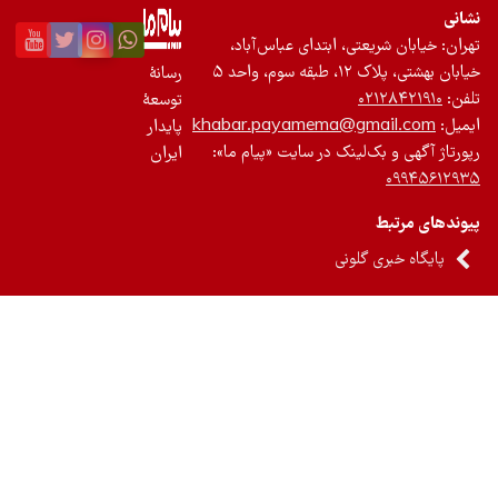
نی
ان: خیابان شریعتی، ابتدای عباس‌آباد،
 بهشتی، پلاک ۱۲، طبقه سوم، واحد ۵
رسانۀ
ن:
۰۲۱۲۸۴۲۱۹۱۰
توسعۀ
یل:
khabar.payamema@gmail.com
پایدار
رتاژ آگهی و بک‌لینک در سایت «پیام ما»:
ایران
۰۹۹۴۵۶۱۲
ندهای مرتبط
پایگاه خبری گلونی