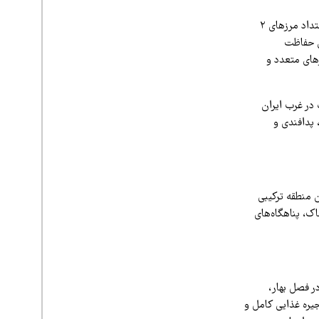
به نقل از ایرنا، پناهگاه حیات‌وحش قراویز با وسعتی در حدود چهارهزار هکتار، در امتداد مرزهای ۲
ن حفاظت
های متعدد و
در غرب ایران
 پدافندی و
 منطقه ترکیبی
ک، پناهگاه‌های
ر فصل بهار،
یره غذایی کامل و