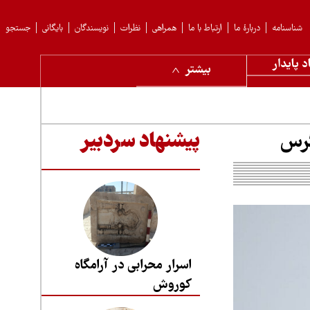
شناسنامه
دربارهٔ ما
ارتباط با ما
همراهی
نظرات
نویسندگان
بایگانی
جستجو
د پایدار
بیشتر
گرس
پیشنهاد سردبیر
اسرار محرابی در آرامگاه
کوروش