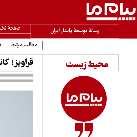
صفحۀ نخ
رسانۀ توسعۀ پایدار ایران
مطالب مرتبط
ن
قراویز؛ کا
محیط زیست