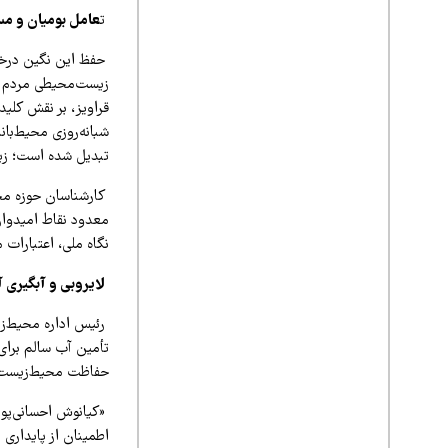
ت
عامل بومیان و مس
حفظ این نگین درخش
زیست‌محیطی مردم بو
قراویز، بر نقش کلی
شبانه‌روزی محیط‌بان
تبدیل شده است؛ زیس
کارشناسان حوزه محی
معدود نقاط امیدوار
نگاه ملی، اعتبارات
لایروبی و آبگیری 
رئیس اداره محیط‌زی
تأمین آب سالم برا
حفاظت محیط‌زیست ا
«کیانوش احسانی‌پور»
اطمینان از پایداری 