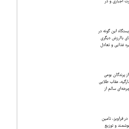
ت اجباری و در
ستگاه این گونه در
های باارزش دیگری
ره غذایی و تعادل
ز پرندگان بومی
ارگپه، عقاب طلایی
خه‌ای سالم از
ر قراویز، تامین
وشمند و توزیع