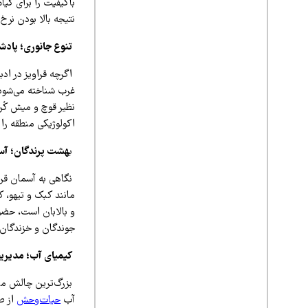
باکیفیت را برای گیا
نتیجه بالا بودن نر
تنوع جانوری؛ پاد
اگرچه قراویز در ادب
غرب شناخته می‌شود،
نظیر قوچ و میش کُر
اکولوژیکی منطقه را 
ب
هشت پرندگان؛ آسم
نگاهی به آسمان قراو
مانند کبک و تیهو، 
و بالابان است، حضو
جوندگان و خزندگان د
کیمیای آب؛ مدیر
بزرگ‌ترین چالش منا
آب
حیات‌وحش
از ط