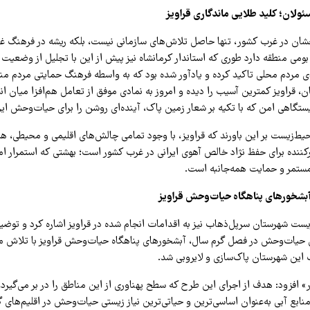
ئولان؛ کلید طلایی ماندگاری قراویز
ان در غرب کشور، تنها حاصل تلاش‌های سازمانی نیست، بلکه ریشه در فرهنگ غن
می منطقه دارد طوری که استاندار کرمانشاه نیز پیش از این با تجلیل از وضعیت 
دی مردم محلی تاکید کرده و یادآور شده بود که به واسطه فرهنگ حمایتی مردم م
ان، قراویز کمترین آسیب را دیده و امروز به نمادی موفق از تعامل هم‌افزا میان 
تگاهی امن که با تکیه بر شعار زمین پاک، آینده‌ای روشن را برای حیات‌وحش ایر
ط‌زیست بر این باورند که قراویز، با وجود تمامی چالش‌های اقلیمی و محیطی، ه
کننده برای حفظ نژاد خالص آهوی ایرانی در غرب کشور است؛ بهشتی که استمرار ام
 مستمر و حمایت همه‌جانبه است.
آبشخورهای پناهگاه حیات‌وحش قراویز
ست شهرستان سرپل‌ذهاب نیز به اقدامات انجام شده در قراویز اشاره کرد و توضیح
ی حیات‌وحش در فصل گرم سال، آبشخورهای پناهگاه حیات‌وحش قراویز با تلاش م
ین شهرستان پاک‌سازی و لایروبی شد.
 افزود: هدف از اجرای این طرح که سطح پهناوری از این مناطق را در بر می‌گیرد،
منابع آبی به‌عنوان اساسی‌ترین و حیاتی‌ترین نیاز زیستی حیات‌وحش در اقلیم‌های