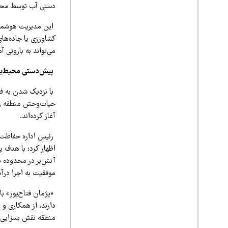
دستی آب توسط محیط‌
این مدیریت هوشمندا
کشاورزی یا جاده‌ه
می‌تواند به باروتی 
پیش‌دستی محیط‌بان
با نزدیک شدن به ف
حیات‌وحش منطقه را 
آغاز کرده‌اند.
اظهار کرد: با هدف
آتش‌بر در محدوده پن
موفقیت به اجرا درآم
«پژمان فتاح‌پور» با
دارند، از همکاری و 
منطقه نقش بسزایی د