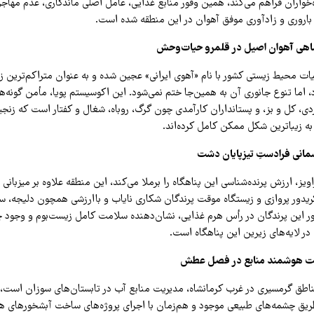
ه‌خواران فراهم می‌کند، همین وفور منابع غذایی، عامل اصلی ماندگاری، عدم مهاجر
خ باروری و زادآوری موفق آهوان در این منطقه شده است.
شاهی آهوان اصیل در قلمرو حیات‌وحش
یات محیط زیستی کشور با نام «آهوی ایرانی» عجین شده و به عنوان متراکم‌ترین زی
 اما تنوع جانوری آن به همین‌جا ختم نمی‌شود. این اکوسیستم پویا، مأمن گونه‌
دی، کل و بز، و پستانداران کارآمدی چون گرگ، روباه، شغال و کفتار است که زنجی
به زیباترین شکل ممکن کامل کرده‌اند.
انی فرادستِ تیزپایان دشت
یز، ارزش پرنده‌شناسی این پناهگاه را برملا می‌کند، این منطقه علاوه بر میزبانی ا
کریدور پروازی و زیستگاه موقت پرندگان شکاری نایاب و باارزشی همچون دلیجه، س
ر این پرندگان در رأس هرم غذایی، نشان‌دهنده سلامت کامل زیست‌بوم و وجود چر
ر لایه‌های زیرین این پناهگاه است.
یت هوشمند منابع در فصل عطش
طق گرمسیری در غرب کرمانشاه، مدیریت منابع آب در تابستان‌های سوزان است، د
ریق چشمه‌های طبیعی موجود و هم‌زمان با اجرای پروژه‌های ساخت آبشخورهای ه