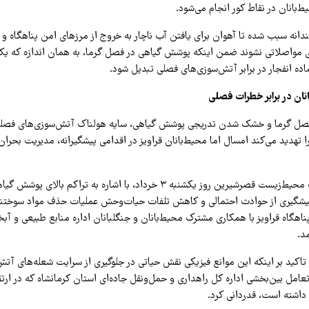
بانان در نقاط کور انجام می‌شود.
نه سبب شده تا آهوان برای یافتن آب ناچار به خروج از مرزهای امن پناهگاه و و
ای مواصلاتی نشوند ضمن اینکه پوشش گیاهی در فصل گرما، به همان اندازه که 
آماده انفجار در برابر آتش‌سوزی‌های فصلی تبدیل شود.
ان در برابر خطرات فصلی
صل گرما و خشک شدن تدریجی پوشش گیاهی، سایه هولناک آتش‌سوزی‌های فصلی 
تهدید می‌کند امسال اما محیط‌بانان قراویز در اقدامی پیشگیرانه، مدیریت بحران
رئیس اداره حفاظت محیط‌زیست قصرشیرین روز یکشنبه ۳ خرداد، با اشاره به تراکم 
 پیشگیری از حوادث احتمالی و کاهش تلفات حیات‌وحش عملیات حذف مواد سوختن
اهگاه قراویز با همکاری مشترک محیط‌بانان و جنگلبانان اداره منابع طبیعی و آبخ
د.
 تاکید بر اینکه این موانع فیزیکی نقش حیاتی در جلوگیری از سرایت شعله‌های آت
تعامل بین‌بخشی اداره کل راهداری و حمل‌ونقل جاده‌ای استان کرمانشاه که در ار
اشته است، قدردانی کرد.