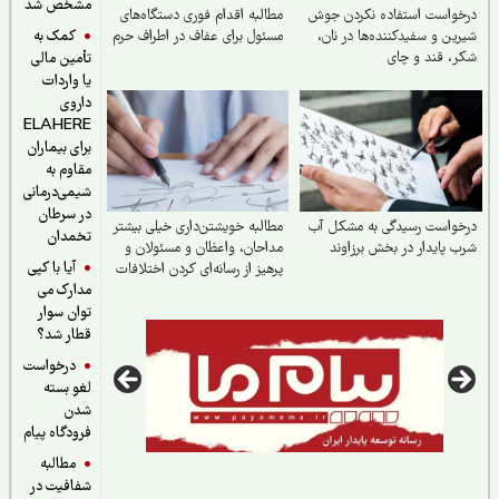
مشخص شد
خواست استفاده نکردن جوش
مطالبه اقدام فوری دستگاه‌های
کمک به
ین و سفیدکننده‌ها در نان،
مسئول برای عفاف در اطراف حرم
، قند و چای
تأمین مالی
یا واردات
داروی
ELAHERE
برای بیماران
مقاوم به
شیمی‌درمانی
در سرطان
خواست رسیدگی به مشکل آب
مطالبه خویشتن‌داری خیلی بیشتر
تخمدان
 ‌پایدار در بخش برزاوند
مداحان، واعظان و مسئولان و
آیا با کپی
پرهیز از رسانه‌ای کردن اختلافات
مدارک می
و افزایش آستانه تحمل
نقدپذیری مسئولان
توان سوار
قطار شد؟
درخواست
لغو بسته
شدن
فرودگاه پیام
مطالبه
شفافیت در