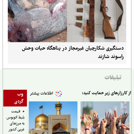
دستگیری شکارچیان غیرمجاز در پناهگاه حیات وحش
راسوند شازند
تبلیغات
ارزارهای زیر حمایت کنید:
وب
گردی
قیمت
بلیط اتوبوس
به مرزهای
غربی کشور