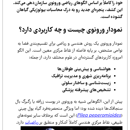
ود را کاملاً بر اساس الگوهای ریاضی ورونوی سازمان‌دهی می‌کند.
ین کشف، پنجره‌ای جدید رو به درک محاسبات بیولوژیکی گیاهان
شوده است.
مودار ورونوی چیست و چه کاربردی دارد؟
مودار ورونوی یک روش هندسی و ریاضی برای تقسیم‌بندی فضا به
واحی مشخص، بر پایه فاصله از نقاط مرکزی معین است. این الگو
روزه کاربردهای گسترده‌ای در علوم مختلف دارد، از جمله:
هواشناسی و پیش‌بینی طوفان‌ها
برنامه‌ریزی شهری و مدیریت ترافیک
زیست‌شناسی و ساختار سلولی
تشخیص‌های پیشرفته پزشکی
ش از این، الگوهایی شبیه به ورونوی در پوست زرافه یا رگبرگ بال
جاقک‌ها دیده شده بود؛ اما ویژگی منحصر‌به‌فرد گیاه پول چینی
Pilea peperomioide
) این است که برخلاف سایر نمونه‌های
یعی، نقاط مرکزیِ هندسیِ کاملاً آشکار و منطبق بر
ریاضیات
دارد.