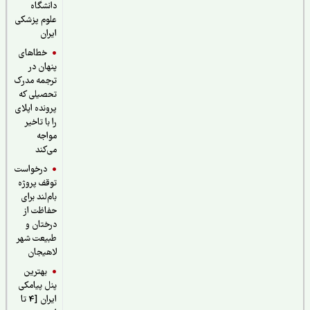
دانشگاه
علوم پزشکی
ایران
خطاهای
پنهان در
ترجمه مدرک
تحصیلی که
پرونده اپلای
را با تاخیر
مواجه
می‌کند
درخواست
توقف پروژه
بام‌لند برای
حفاظت از
درختان و
طبیعت شهر
لاهیجان
بهترین
پنل پیامکی
ایران [4 تا