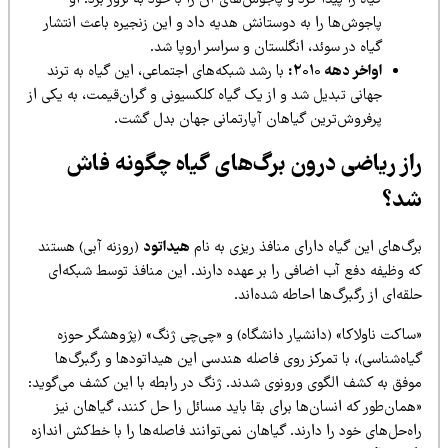
پاجوش‌ها را به دوستانش هدیه داد و این زنجیره باعث انتشار
گیاه در سوئد، انگلستان و سراسر اروپا شد.
اواخر دهه ۲۰۱۰:
با رشد شبکه‌های اجتماعی، این گیاه به ترند
جهانی تبدیل شد و از یک گیاه کلکسیونی و گران‌قیمت، به یکی از
پرفروش‌ترین گیاهان آپارتمانی جهان بدل گشت.
از ریاضی درون برگ‌های گیاه چگونه فاش
د؟
گ‌های این گیاه دارای منافذ ریزی به نام
هیداتود
(روزنه آبی) هستند
ه وظیفه دفع آب اضافی را بر عهده دارند. این منافذ توسط شبکه‌ای
قه‌ای از رگبرگ‌ها احاطه شده‌اند.
ساکت ناولاکا» (دانشیار دانشگاه) و «چی‌چی ژنگ» (پژوهشگر حوزه
اه‌شناسی)، با تمرکز روی فاصله هندسی این هیداتودها و رگبرگ‌ها
وفق به کشف الگوی ورونوی شدند. ژنگ در رابطه با این کشف می‌گوید:
مان‌طور که انسان‌ها برای بقا باید مسائل را حل کنند، گیاهان نیز
ه‌حل‌های خود را دارند. گیاهان نمی‌توانند فاصله‌ها را با خط‌کش اندازه