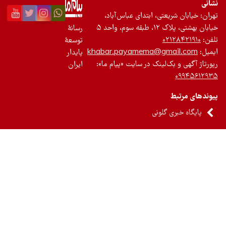
نی
ان: خیابان شریعتی، ابتدای عباس‌آباد،
 بهشتی، پلاک ۱۲، طبقه سوم، واحد ۵
رسانۀ
ن:
۰۲۱۲۸۴۲۱۹۱۰
توسعۀ
یل:
khabar.payamema@gmail.com
پایدار
رتاژ آگهی و بک‌لینک در سایت «پیام ما»:
ایران
۰۹۹۴۵۶۱۲
ندهای مرتبط
پایگاه خبری گلونی