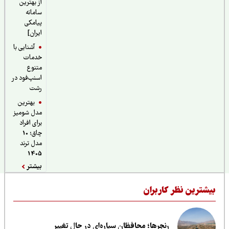
از بهترین
سامانه
پیامکی
ایران]
آشنایی با
خدمات
متنوع
اسنپ‌فود در
رشت
بهترین
مدل شومیز
برای افراد
چاق؛ 10
مدل ترند
1405
بیشتر
یشترین نظر کاربران
رنجرها؛ محافظان سیاره‌ای در حال تغییر