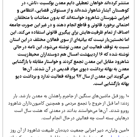
نتشر کرده‌اند خواهان تعطیلی دایم معدن بوکسیت «تاش» در
وهستان آبشار شاهوار شده‌اند و از مسئولان قضایی، انتظامی و
جرایی شهرستان شاهرود خواسته‌اند که بدون مماشات با متخلفان
حتمالی برخورد قانونی و قاطع انجام دهند و در غیر این صورت جامعه
صناف از تمام ظرفیت‌هایش برای پیگیری قانونی استفاده می‌کند. این
ما نخستین‌بار نیست که بیانیه‌ای از سوی فعالان مختلف در این استان
سبت به توقف فعالیت این معدن نوشته می‌شود. این نامه در حالی
نوشته شده که ۱۶ اردیبهشت امسال هم دوستداران محیط‌زیست
اهرود مقابل این معدن تجمع کردند و خواستار مقابله با بازگشایی
عدن به بهانه برداشت دپوی مواد قدیمی در آن شدند. آن‌ها
می‌گویند این معدن از سال ۹۷ پروانه فعالیت ندارد و برداشت دپو
هانه بازگشایی است.
۱۰ روز قبل ماشین‌های سنگین از جاجرم راهشان به معدن باز شد. بار
دند؛ اما قبل از خروج با تجمع مردمی و همچنین کامیون‌داران شاهرود
وبرو شدند. آن‌ها می‌خواستند بدانند در معدنی که هشت سال است
رهایش بسته است چه فعالیتی در حال انجام است.
امین ولیان»، دبیر اجرایی جمعیت دیده‌بان طبیعت شاهرود از آن روز