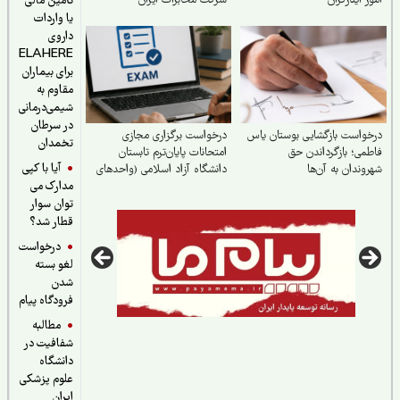
ر ایثارگران
شرکت مخابرات ایران
تأمین مالی
یا واردات
داروی
ELAHERE
برای بیماران
مقاوم به
شیمی‌درمانی
در سرطان
واست بازگشایی بوستان یاس
درخواست برگزاری مجازی
تخمدان
می؛ بازگرداندن حق
امتحانات پایان‌ترم تابستان
آیا با کپی
وندان به آن‌ها
دانشگاه آزاد اسلامی (واحدهای
مدارک می
مشهد و شاندیز)
توان سوار
قطار شد؟
درخواست
لغو بسته
شدن
فرودگاه پیام
مطالبه
شفافیت در
دانشگاه
علوم پزشکی
ایران