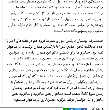
ه مسئولان کشوری ارائه دادم، اول اینکه سازمان محیط‌زیست مشخصاً
‌گوید معدن آلودگی ایجاد کرده و انفجارها، چشمه‌ها را جابه‌جا
ی‌کند. سند دوم مربوط به سازمان بازرسی کل کشور است که می‌گوید
ررسی کرده و این معدن برای آب خطر دارد و سند سوم گزارش مرکز
ژوهش‌های مجلس است که همه این اسناد به آقای دکتر عارف معاون
حترم رئیس‌جمهور داده شده است.»
محمدرضا یونسیان»، رئیس شورای شهر شاهرود هم در هفته‌های اخیر با
علام مخالفت قاطع اعضای شورا با بازگشایی معدن بوکسیت در شاهوار
ته بود: «پیگیری‌ها برای تعطیلی دائم این معدن ادامه دارد. متولیان
عدن بوکسیت علی‌رغم داشتن چندین معدن در سایر نقاط کشور و
مچنین اعلام شفاف و صریح محیط‌زیست، منابع طبیعی، دانشگاه علوم
زشکی شاهرود و سایر دستگاه‌های مرتبط در خصوص خطر معدن‌کاوی
ر شاهوار به دنبال بازگشایی مجدد معدن هستند که این اقدام موجی
 نارضایتی و نگرانی را برای مردم شاهرود و بسطام و اهالی شاهوار به
جود آورده است.» او در ادامه تأکید کرده بود که موضعش به‌عنوان
ئیس شورا کاملاً شفاف است «شاهوار یعنی شاهرود و شاهرود یعنی
اهوار و لذا خواستار توقف هرگونه معدن‌کاری در شاهوار هستیم.»
 اشتراک