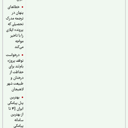
خطاهای
پنهان در
ترجمه مدرک
تحصیلی که
پرونده اپلای
را با تاخیر
مواجه
می‌کند
درخواست
توقف پروژه
بام‌لند برای
حفاظت از
درختان و
طبیعت شهر
لاهیجان
بهترین
پنل پیامکی
ایران [4 تا
از بهترین
سامانه
پیامکی