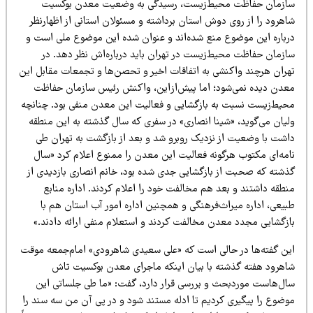
ازمان حفاظت محیط‌زیست، رسیدگی به وضعیت معدن بوکسیت
اهرود را از روی دوش استان برداشته و مسئولان استانی از اظهارنظر
رباره این موضوع منع شده‌اند و عنوان شده این موضوع ملی است و
ازمان حفاظت محیط‌زیست در تهران باید درباره‌اش نظر دهد. در
هران هرچند واکنشی به اتفاقات اخیر و تحصن‌ها و تجمعات مقابل این
عدن دیده نمی‌شود؛ اما پیش‌ازاین، واکنش رئیس سازمان حفاظت
حیط‌زیست نسبت به بازگشایی و فعالیت این معدن منفی بود. چنانچه
لیان می‌گوید، «شینا انصاری» در سفری که سال گذشته به این منطقه
اشت با وضعیت از نزدیک روبرو شد و بعد از بازگشت به تهران طی
امه‌ای مکتوب هرگونه فعالیت این معدن را ممنوع اعلام کرد «سال
ذشته که صحبت از بازگشایی جدی شده بود، خانم انصاری بازدیدی از
نطقه داشتند و بعد هم مخالفت خود را اعلام کردند. اداره منابع
بیعی، اداره میراث‌فرهنگی و همچنین اداره امور آب استان هم با
ازگشایی مجدد معدن مخالفت کردند و استعلام منفی ارائه دادند.»
ین گفته‌ها در حالی است که «علی سعیدی شاهرودی» امام‌جمعه موقت
اهرود هفته گذشته با بیان اینکه ماجرای معدن بوکسیت تاش
ال‌هاست موردبحث و بررسی قرار دارد، گفت: «ما طی جلساتی این
وضوع را پیگیری کردیم تا ادله مستند شود و در پی آن من سه سند را