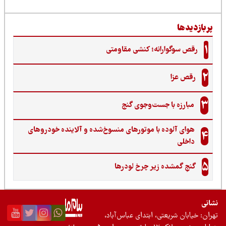
ربازدیدها
1
رقص سوگوارانه؛ کنشی مقاومتی
2
رقص عزا
3
مبارزه با جست‌وجوی گنج‌
هوای آلوده با موتورهای منسوخ‌شده و آلاینده خودروهای
4
داخلی
5
گنجِ گمشده زیر چرخ لودرها
نی
ان: خیابان شریعتی، ابتدای عباس‌آباد،