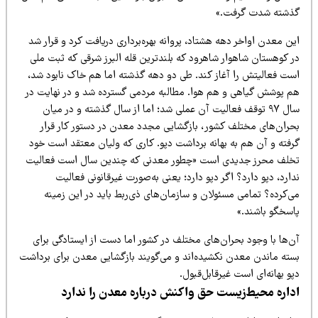
ذشته شدت گرفت.»
ن معدن اواخر دهه هشتاد، پروانه بهره‌برداری دریافت کرد و قرار شد
ر کوهستان شاهوار شاهرود که بلندترین قله البرز شرقی که ثبت ملی
ست فعالیتش را آغاز کند. طی دو دهه گذشته اما هم خاک نابود شد،
م پوشش گیاهی و هم هوا. مطالبه مردمی گسترده شد و در نهایت در
سال ۹۷ توقف فعالیت آن عملی شد؛ اما از سال گذشته و در میان
حران‌های مختلف کشور، بازگشایی مجدد معدن در دستور کار قرار
رفته و آن هم به بهانه برداشت دپو. کاری که ولیان معتقد است خود
خلف محرز جدیدی است «چطور معدنی که چندین سال است فعالیت
ارد، دپو دارد؟ اگر دپو دارد؛ یعنی به‌صورت غیرقانونی فعالیت
ی‌کرده؟ تمامی مسئولان و سازمان‌های ذی‌ربط باید در این زمینه
اسخگو باشند.»
ن‌ها با وجود بحران‌های مختلف در کشور اما دست از ایستادگی برای
سته ماندن معدن نکشیده‌اند و می‌گویند بازگشایی معدن برای برداشت
و بهانه‌ای است غیرقابل‌قبول.
داره محیط‌زیست حق واکنش درباره معدن را ندارد