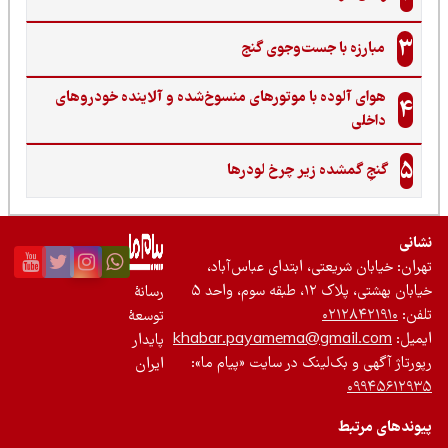
3
مبارزه با جست‌وجوی گنج‌
هوای آلوده با موتورهای منسوخ‌شده و آلاینده خودروهای
4
داخلی
5
گنجِ گمشده زیر چرخ لودرها
نی
ان: خیابان شریعتی، ابتدای عباس‌آباد،
 بهشتی، پلاک ۱۲، طبقه سوم، واحد ۵
رسانۀ
ن:
۰۲۱۲۸۴۲۱۹۱۰
توسعۀ
یل:
khabar.payamema@gmail.com
پایدار
رتاژ آگهی و بک‌لینک در سایت «پیام ما»:
ایران
۰۹۹۴۵۶۱۲
ندهای مرتبط