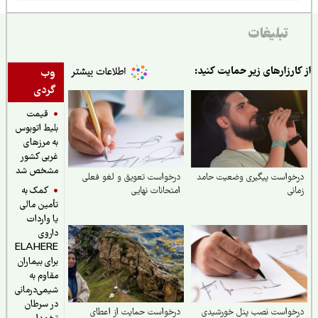
تبلیغات
ارزارهای زیر حمایت کنید:
وب
گردی
قیمت
بلیط اتوبوس
به مرزهای
غربی کشور
مشخص شد
خواست پیگیری وضعیت حامد
درخواست تعویق و لغو فعلی
کمک به
نی
امتحانات نهایی
تأمین مالی
یا واردات
داروی
ELAHERE
برای بیماران
مقاوم به
شیمی‌درمانی
در سرطان
خواست نصب پنل خورشیدی
درخواست حمایت از اعطای