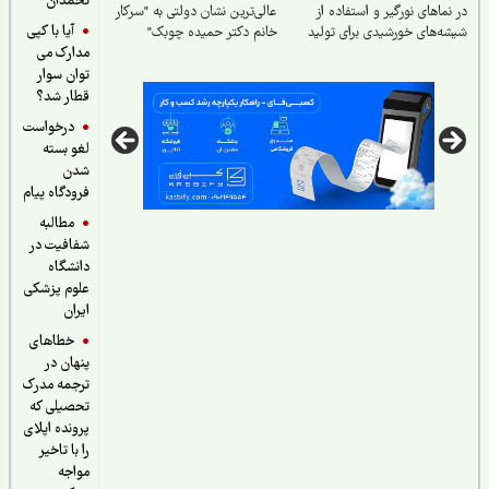
تخمدان
نماهای نورگیر و استفاده از
عالی‌ترین نشان دولتی به "سرکار
آیا با کپی
ه‌های خورشیدی برای تولید
خانم دکتر حمیده چوبک"
مدارک می
توان سوار
قطار شد؟
درخواست
لغو بسته
شدن
فرودگاه پیام
مطالبه
شفافیت در
دانشگاه
علوم پزشکی
ایران
خطاهای
پنهان در
ترجمه مدرک
تحصیلی که
پرونده اپلای
را با تاخیر
مواجه