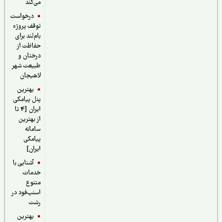
می‌کند
درخواست
توقف پروژه
بام‌لند برای
حفاظت از
درختان و
طبیعت شهر
لاهیجان
بهترین
پنل پیامکی
ایران [4 تا
از بهترین
سامانه
پیامکی
ایران]
آشنایی با
خدمات
متنوع
اسنپ‌فود در
رشت
بهترین