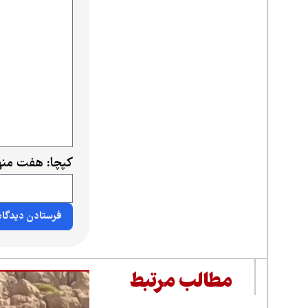
کپچا: هفت منه
مطالب مرتبط