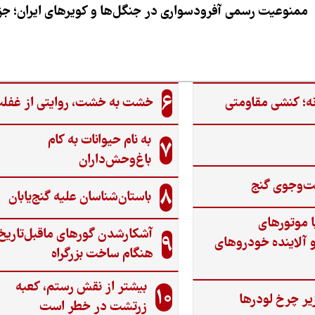
ممنوعیت رسمی آفرودسواری در جنگل‌ها و کویرهای ایران؛ جزی
6
ه؛ کنشی مقاومتی
خشت به خشت، روایتی از غفل
به نام حیوانات به کام
7
باغ‌وحش‌داران
ت‌وجوی گنج‌
8
باستان‌شناسان علیه گنج‌یابان
ا موتورهای
آشکارشدن گورهای ماقبل‌تاریخ
9
 آلاینده خودروهای
هنگام ساخت بزرگراه
بیشتر از نقش رستم، کعبه
10
یر چرخ لودرها
زرتشت در خطر است