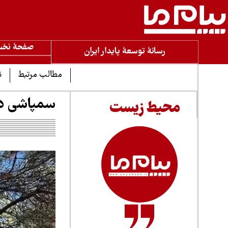
صفحۀ نخ
رسانۀ توسعۀ پایدار ایران
مطالب مرتبط
ن
سمپاشی در بوستان ۶۰۰ هک
محیط زیست