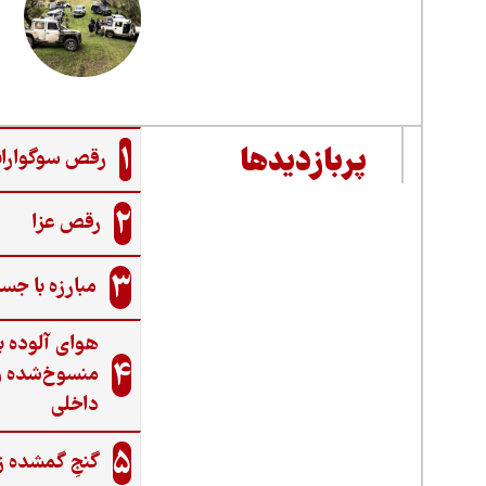
1
پربازدیدها
رقص سوگواران
2
رقص عزا
3
مبارزه با جس
هوای آلوده ب
4
منسوخ‌شده و
داخلی
5
گنجِ گمشده ز