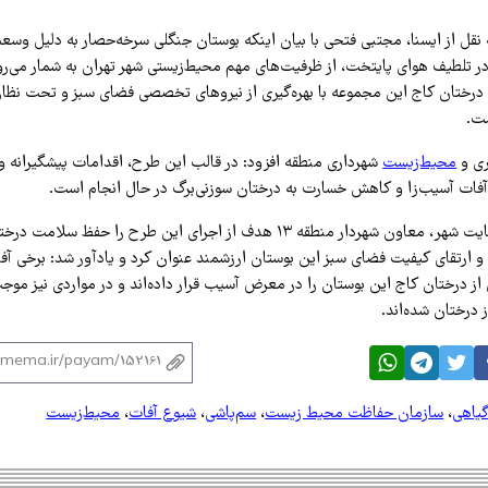
نقل از ایسنا، مجتبی فتحی با بیان اینکه بوستان جنگلی سرخه‌حصار به دلیل و
ر تلطیف هوای پایتخت، از ظرفیت‌های مهم محیط‌زیستی شهر تهران به شمار می‌رو
درختان کاج این مجموعه با بهره‌گیری از نیروهای تخصصی فضای سبز و تحت نظا
ست.
ی و
محیط‌زیست
شهرداری منطقه افزود: در قالب این طرح، اقدامات پیشگیرانه و 
فات آسیب‌زا و کاهش خسارت به درختان سوزنی‌برگ در حال انجام است.
بر اساس گزارش سایت شهر، معاون شهردار منطقه ۱۳ هدف از اجرای این طرح را حف
و ارتقای کیفیت فضای سبز این بوستان ارزشمند عنوان کرد و یادآور شد: برخی آ
از درختان کاج این بوستان را در معرض آسیب قرار داده‌اند و در مواردی نیز م
درختان شده‌اند.
یاهی
،
سازمان حفاظت محیط زیست
،
سم‌پاشی
،
شیوع آفات
،
محیط‌زیست