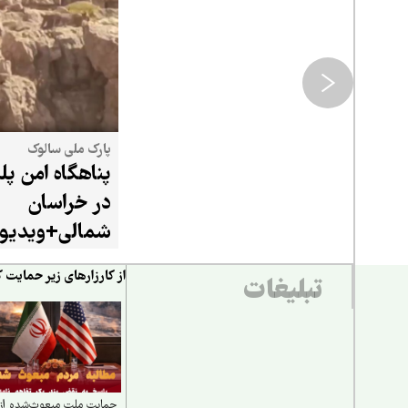
پارک ملی سالوک
پناهگاه امن پل
در خراسان
شمالی+ویدیو
از کارزارهای زیر حمایت ک
تبلیغات
حمایت ملت مبعوث‌شده از