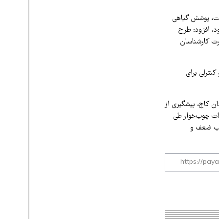
سعت، پوشش گیاهی
د، افزود: طرح
رت کارشناسان
کنترلی برای
ظ سلامت درختان کاج، پیشگیری از
فات چوب‌خوار طی
وجب ضعف و