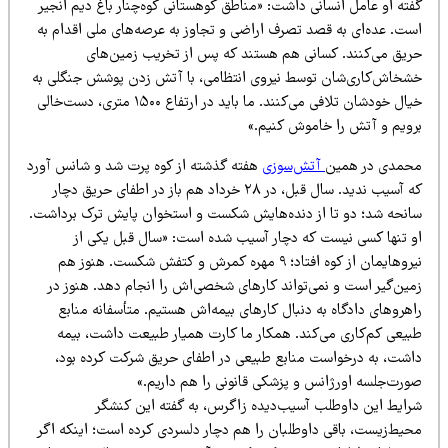
ته او عامل انسانی داشت: «مناطق کوهستانی کوه‌چنار باغ دیم انجیر
ست. عده‌ای به قصد تصرف اراضی و تجاوز به عرصه‌های ملی اقدام به
ریق می‌کنند. کسانی هم هستند که پس از تخریب زمین‌های
شخاش‌کاری‌شان توسط نیروی انتظامی، با آتش زدن پوشش جنگلی به
خیال خودشان تلافی می‌کنند. ما باید در ارتفاع ۱۵۰۰ متری، دست‌خالی
رویم و آتش را خاموش کنیم.»
حمدی در همین
آتش‌سوزی
هفته گذشته از کوه پرت شد و شانس آورد
که آسیب ندید. سال قبل، در ۲۸ خرداد هم باز در اطفای حریق دچار
انحه شد؛ دو تا از دنده‌هایش شکست و استخوان پایش ترک برداشت.
و تنها کسی نیست که دچار آسیب شده است: «سال قبل یکی از
نیروهایمان از کوه افتاد؛ ۹ مهره کمرش و کتفش شکست. هنوز هم
مین‌گیر است و نمی‌تواند کارهای شخصی‌اش را انجام دهد. هنوز در
هروهای دادگاه به دنبال کارهای بیمه‌اش هستیم. متأسفانه منابع
بیعی کم‌کاری می‌کند. همکار ما کارت همیار طبیعت داشت، بیمه
اشت، به درخواست منابع طبیعی در اطفای حریق شرکت کرده بود،
ورت‌جلسه اورژانس و پزشکی قانونی را هم داریم.»
رایط این داوطلب آسیب‌دیده زاگرس، به گفته این کنشگر
حیط‌زیست، باقی داوطلبان را هم دچار دلسردی کرده است؛ اینکه اگر