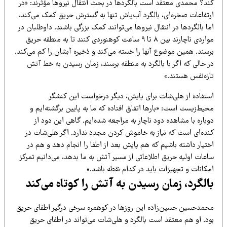
ند؟ محمدی معتقد است بالگردها در بحث انتقال نیروها مؤثرند: «در
رتفاعات صخره‌ای، بالگرد آب‌پاش تنها به گسترش حریق کمک می‌کند،
ا بالگردها در انتقال نیروها می‌توانند کمک بزرگی باشند. داوطلبان در
مواردی ناچارند بین ۸ تا ۹ ساعت کوهنوردی کنند تا به منطقه حریق
رسند. همین موضوع آنها را خسته می‌کند و ذخیره آبشان را کم می‌کند.
ر حالی که اگر با بالگرد به منطقه برسند، زمان رسیدن به خط آتش
ازه‌نفس هستند.»
ستفاده از هلی‌شات برای پایش، دیگر درخواست این کنشگر
یط‌زیست است: «بارها اتفاق افتاده که ما به پایین برگشته‌ایم و
باره با مشاهده دود ناچار به مراجعه شده‌ایم. گاهی این دود از
نده‌ای است که نیاز به خاموش کردن مجدد ندارد. اگر هلی‌شات در
تیار داشته باشیم که هم پایش بعد از اطفا را انجام دهد و هم در
عات اولیه حریق اطلاعاتی از مسیر آتش به ما بدهد، می‌دانیم تمرکز
کانات و تجهیزات باید در کدام نقطه باشد.»
الگرد، زمان رسیدن به آتش را کوتاه می‌کند
حمدحسین حسین‌زاده این روزها در کوهمره سرخی درگیر اطفای حریق
ود. او هم معتقد است بالگرد و هلی‌شات می‌تواند در اطفای حریق