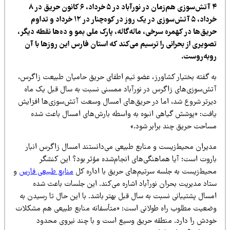
۴ آتش‌سوزی هم‌زمان در نورآباد در ۵ خرداد، ۶ کانون حریق در ۸
خرداد، ۵ آتش‌سوزی در یک روز در کوه‌چنار در ۱۲ خرداد و تداوم
یق‌ها در کهمره سرخی، ماله‌گاله، پارک ملی بمو و ده‌ها نقطه دیگر،
صویری از بحرانی را ترسیم می‌کند که استان فارس این روزها با آن
وبه‌روست.
ه گفته بختیار کشاورز، عضو تیم اطفای حریق حامیان طبیعت زاگرس،
تش‌سوزی‌های زاگرس در نورآباد ممسنی نسبت به سال قبل یک ماه
یرتر شروع شد، اما در حریق‌های امسال وسعت آتش‌سوزی‌ها افزایش
افت: «پوشش گیاهی انبوه به واسطه بارش‌های امسال باعث شده
ساحت حریق چند برابر شود.»
دیران محیط‌زیست و منابع طبیعی می‌دانستند امسال زاگرس انبار
اروت است؛ آیا هماهنگی‌های انجام‌شده مؤثر بود؟ این کنشگر
حیط‌زیست به جلسه سرتیم‌های حریق با اداره کل
منابع طبیعی فارس
و
تاد مدیریت بحران نورآباد اشاره می‌کند. این جلسات باعث شده
مسال پشتیبانی نسبت به سال قبل بهتر باشد. با این حال تا رسیدن به
ضعیت مطلوب راه طولانی است: «متأسفانه منابع طبیعی هم مشکلات
ودش را دارد. منطقه حریق وسیع است و با چند نیروی محدود