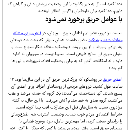
دعا کنید امسال به خیر بگذرد؛ با این وضعیت پوشش علفی و گیاهی که
ریم، دعا کنید برای داوطلبان زاگرس اتفاقی نیفتد.»
ا عوامل حریق برخورد نمی‌شود
حمد مرادپور، عضو تیم اطفای حریق سرچهان، در
آتش‌سوزی منطقه
فاظت‌شده روشنکوه
حضور داشت؛ همان حریقی که باعث شد درختان
نه زیادی بسوزند و از بین بروند. «روشنکوه منطقه شکارممنوع است و
تولی حریق آن منابع طبیعی است. محیط‌زیست در سرچهان نه اداره
رد و نه امکانات. آتش که به جان روشنکوه افتاد، تجهیزات و نیروها
 بود.»
طفای حریق
در روشنکوه که بزرگ‌ترین حریق آن در این سال‌ها بود، ۱۲
اعت طول کشید. نیروهای مردمی از روستاهای اطراف برای اطفای آن
سیج شدند. آنها دسته‌دسته می‌آمدند؛ یک گروه که خسته می‌شد و عقب
ی‌کشید، گروه بعدی به خط مقدم آتش می‌رفت. با این حال، به گفته
رادپور، نسبت به سال‌های قبل این مشارکت افت پیدا کرده است:
شرایط اقتصادی مردم خوب نیست. وضعیت اینترنت هم اطلاع‌رسانی
 برایمان سخت کرده، اما مهم‌ترین عامل، نبود برخورد قضایی با
سببان حریق است. وقتی مردم می‌بینند با کسی که جنگل را آتش زده