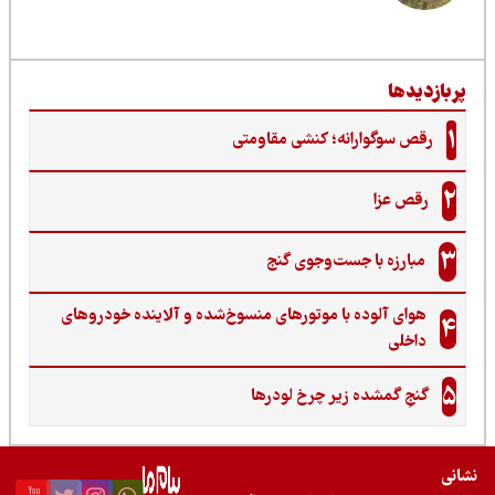
ربازدیدها
1
رقص سوگوارانه؛ کنشی مقاومتی
2
رقص عزا
3
مبارزه با جست‌وجوی گنج‌
هوای آلوده با موتورهای منسوخ‌شده و آلاینده خودروهای
4
داخلی
5
گنجِ گمشده زیر چرخ لودرها
نی