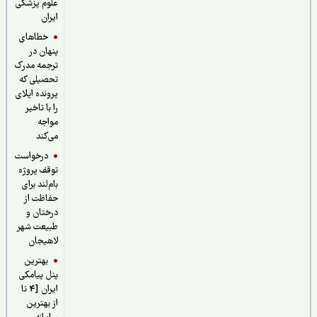
علوم پزشکی
ایران
خطاهای
پنهان در
ترجمه مدرک
تحصیلی که
پرونده اپلای
را با تاخیر
مواجه
می‌کند
درخواست
توقف پروژه
بام‌لند برای
حفاظت از
درختان و
طبیعت شهر
لاهیجان
بهترین
پنل پیامکی
ایران [4 تا
از بهترین