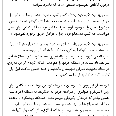
رخورد قاطعی نمی‌شود، طبیعی است که دلسرد شوند.»
ر حریق روشنکوه خوشبختانه کسی آسیب ندید: «همان ساعت‌های اول
ریق، ساعت دو و سه ظهر، چند نفر در حلقه آتش گرفتار شدند. همین
وضوع بحثی را به وجود آورد. حرف ما این بود که اگر اتفاقی برای کسی
ی‌افتاد، چه کسی پاسخگو بود؟ چرا با عوامل حریق برخورد نمی‌شود؟»
ر حریق روشنکوه تجهیزات دولتی محدود بود. چند دهیار، هر کدام با
، سه دمنده و کوله آب‌پاش، باید کار را به انجام می‌رساندند.
زماندهی نیروها و مدیریت و برنامه‌ریزی هم مطلوب نبود. حالا به این
ایط، باد شدید در منطقه حریق را هم باید اضافه کرد: «اگر برنامه‌ریزی
ر ستاد مدیریت بحران شهرستان داشتیم و همه همان ساعت اول پای
ر می‌آمدند، کار به اینجا نمی‌کشید.»
ازه بعدازظهر روزی که درختان بنه روشنکوه می‌سوختند، دستگاهی برای
ن آتش‌بُر و جلوگیری از سرایت حریق به جنگل‌ها به منطقه اعزام شد؛
مان وقتی که درختان یکی‌یکی می‌سوختند. «منطقه روشنکوه با منطقه
فاظت‌شده باغ شادی یزد هم‌مرز است. در همان ساعت‌های اولیه،
حیط‌زیست سرچهان به شهرستان خاتم اطلاع‌رسانی کرد، ولی آنها به