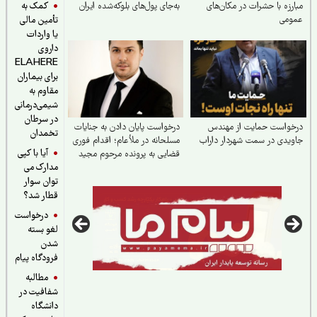
کمک به
رزه با حشرات در مکان‌های
به‌جای پول‌های بلوکه‌شده ایران
ومی
تأمین مالی
یا واردات
داروی
ELAHERE
برای بیماران
مقاوم به
شیمی‌درمانی
در سرطان
خواست حمایت از مهندس
درخواست پایان دادن به جنایات
تخمدان
یدی در سمت شهردار داراب
مسلحانه در ملأعام؛ اقدام فوری
آیا با کپی
قضایی به پرونده مرحوم مجید
مدارک می
دادخدایی
توان سوار
قطار شد؟
درخواست
لغو بسته
شدن
فرودگاه پیام
مطالبه
شفافیت در
دانشگاه