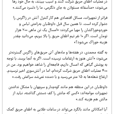
ر عملیات اطفای حریق شرکت کنند و آسیب ببینند، به حال خود رها
‌شوند: «متأسفانه مسئولان به جای دلگرمی، ما را دلسرد می‌کنند.»
راتر از تجهیزات، مسائل اقتصادی هم کار کنترل آتش در زاگرس را
شوار کرده است. تا همین سال قبل داوطلبان به‌راحتی لباس و
خوردوخوراکشان را مهیا می‌کردند: «امسال یک تن ماهی ۲۰۰ هزار
تومان است. اگر ۱۰ نفر تیم اطفای حریق را بالا ببریم، می‌دانید چقدر
زینه خوراک می‌شود؟»
ه گفته محمدی، در هفته‌ها و ماه‌های آتی حریق‌های زاگرس گسترده‌تر
‌شود: «آتش هنوز به ارتفاعات نرسیده است. اگر به آنجا برسد، با توجه
ه پوشش گیاهی که امسال داریم، فاجعه‌ای را شاهد خواهیم بود. من در
۴۰۰ عملیات اطفای حریق شرکت کرده‌ام، اما در آتش‌سوزی اخیر ترسیدم.
اع شعله‌ها به ۱۵ متر می‌رسید و با دمنده نمی‌شد سراغش رفت.»
اوطلبان در این منطقه هم مانند کوه‌چنار و سرچهان با مشکل نداشتن
جهیزات مواجه‌اند: «کسی که جانش را کف دستش گذاشته، نباید از
الش هم هزینه کند.»
ا امکاناتی مانند بالگرد می‌تواند در ساعات طلایی به اطفای حریق کمک