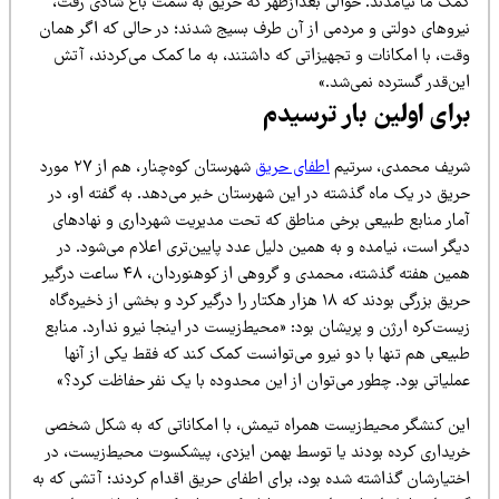
مک ما نیامدند. حوالی بعدازظهر که حریق به سمت باغ شادی رفت،
یروهای دولتی و مردمی از آن طرف بسیج شدند؛ در حالی که اگر همان
قت، با امکانات و تجهیزاتی که داشتند، به ما کمک می‌کردند، آتش
ن‌قدر گسترده نمی‌شد.»
رای اولین بار ترسیدم
ریف محمدی، سرتیم
اطفای حریق
شهرستان کوه‌چنار، هم از ۲۷ مورد
ریق در یک ماه گذشته در این شهرستان خبر می‌دهد. به گفته او، در
مار منابع طبیعی برخی مناطق که تحت مدیریت شهرداری و نهادهای
گر است، نیامده و به همین دلیل عدد پایین‌تری اعلام می‌شود. در
همین هفته گذشته، محمدی و گروهی از کوهنوردان، ۴۸ ساعت درگیر
حریق بزرگی بودند که ۱۸ هزار هکتار را درگیر کرد و بخشی از ذخیره‌گاه
ست‌کره ارژن و پریشان بود: «محیط‌زیست در اینجا نیرو ندارد. منابع
یعی هم تنها با دو نیرو می‌توانست کمک کند که فقط یکی از آنها
ملیاتی بود. چطور می‌توان از این محدوده با یک نفر حفاظت کرد؟»
ین کنشگر محیط‌زیست همراه تیمش، با امکاناتی که به شکل شخصی
ریداری کرده بودند یا توسط بهمن ایزدی، پیشکسوت محیط‌زیست، در
ختیارشان گذاشته شده بود، برای اطفای حریق اقدام کردند؛ آتشی که به