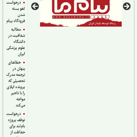
درخواست
لغو بسته
شدن
فرودگاه پیام
مطالبه
شفافیت در
دانشگاه
علوم پزشکی
ایران
خطاهای
پنهان در
ترجمه مدرک
تحصیلی که
پرونده اپلای
را با تاخیر
مواجه
می‌کند
درخواست
توقف پروژه
بام‌لند برای
حفاظت از