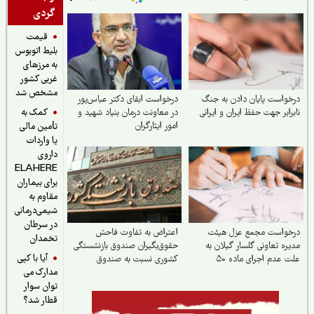
گردی
قیمت
بلیط اتوبوس
به مرزهای
غربی کشور
مشخص شد
واست پایان دادن به جنگ
درخواست ابقای دکتر عباس‌پور
کمک به
رابر جهت حفظ ایران و ایرانی
در معاونت درمان بنیاد شهید و
امور ایثارگران
تأمین مالی
یا واردات
داروی
ELAHERE
برای بیماران
مقاوم به
شیمی‌درمانی
در سرطان
خواست مجمع عزل هیئت
اعتراض به تفاوت فاحش
تخمدان
ره تعاونی گلسار گیلان به
حقوق‌بگیران صندوق بازنشستگی
آیا با کپی
علت عدم اجرای ماده ۵۰
کشوری نسبت به صندوق
مدارک می
سنامه
بازنشستگی سایر صندوق‌ها
توان سوار
قطار شد؟