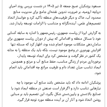
مسعود پزشکیان صبح جمعه ۵ تیر ۱۴۰۵ در نشست بررسی روند احیای
ریاچه ارومیه، بر ضرورت تدوین نقشه‌ای جامع برای مدیریت منابع
حدود آب، خاک و دیگر ظرفیت‌های منطقه تأکید کرد و خواستار اتخاذ
میم‌های علمی، آینده‌نگرانه و متناسب با الزامات توسعه پایدار شد.
 گزارش ایرنا از ریاست جمهوری، رئیس‌جمهور با اشاره به سابقه آشنایی
ود با مسائل منطقه و اقداماتی که پیش از دوران ریاست جمهوری برای
امان‌دهی مشکلات موجود انجام شده بود، اظهار کرد که مسئله تنها
فزایش بهره‌وری در وضع موجود نیست، بلکه باید یک منطقه را به مثابه
ک کشور در نظر گرفت و مشخص کرد برای ایجاد توسعه پایدار،
رخورداری مردم از زندگی مناسب، حفظ منابع آب و مرتع و همچنین
یجاد تناسب میان تعداد دام و ظرفیت مراتع چه اقداماتی باید انجام
ود.
زشکیان ادامه داد که باید مشخص باشد منابع آب موجود با چه
یازهایی تناسب دارد و اگر قرار است صنعتی در منطقه ایجاد شود یا
نایع بالادستی و پایین‌دستی شکل بگیرد، این تصمیم باید بر مبنایی
شن اتخاذ شود و آثار آن بر آینده منطقه مورد توجه قرار گیرد.