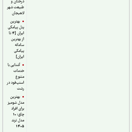
درختان و
طبیعت شهر
لاهیجان
بهترین
پنل پیامکی
ایران [4 تا
از بهترین
سامانه
پیامکی
ایران]
آشنایی با
خدمات
متنوع
اسنپ‌فود در
رشت
بهترین
مدل شومیز
برای افراد
چاق؛ 10
مدل ترند
1405