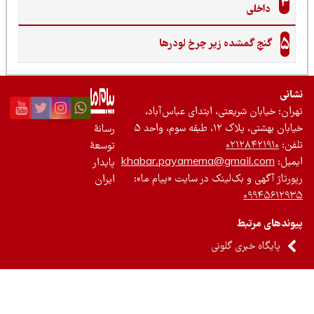
4
داخلی
5
گنجِ گمشده زیر چرخ لودرها
نی
ان: خیابان شریعتی، ابتدای عباس‌آباد،
 بهشتی، پلاک ۱۲، طبقه سوم، واحد ۵
رسانۀ
ن:
۰۲۱۲۸۴۲۱۹۱۰
توسعۀ
یل:
khabar.payamema@gmail.com
پایدار
رتاژ آگهی و بک‌لینک در سایت «پیام ما»:
ایران
۰۹۹۴۵۶۱۲
ندهای مرتبط
پایگاه خبری گلونی