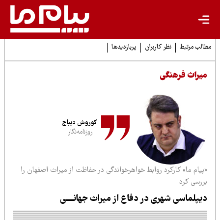
لب مرتبط
نظر کاربران
پربازدیدها
یراث فرهنگی
کوروش دیباج
روزنامه‌نگار
پیام ما» کارکرد روابط خواهرخواندگی در حفاظت از میراث اصفهان را
ررسی کرد
یپلماسی شهری در دفاع از میراث جهانــــی