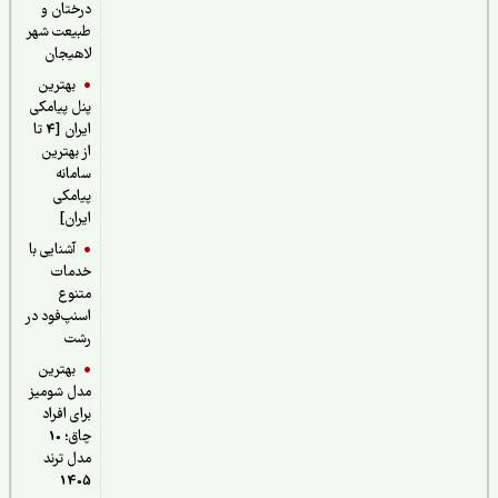
درختان و
طبیعت شهر
لاهیجان
بهترین
پنل پیامکی
ایران [4 تا
از بهترین
سامانه
پیامکی
ایران]
آشنایی با
خدمات
متنوع
اسنپ‌فود در
رشت
بهترین
مدل شومیز
برای افراد
چاق؛ 10
مدل ترند
1405