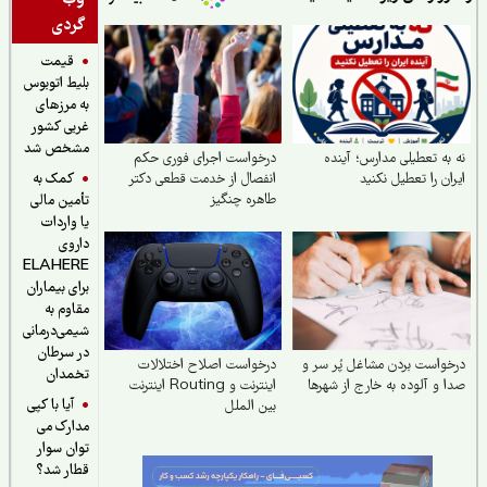
گردی
قیمت
بلیط اتوبوس
به مرزهای
غربی کشور
مشخص شد
به تعطیلی مدارس؛ آینده
درخواست اجرای فوری حکم
کمک به
ان را تعطیل نکنید
انفصال از خدمت قطعی دکتر
طاهره چنگیز
تأمین مالی
یا واردات
داروی
ELAHERE
برای بیماران
مقاوم به
شیمی‌درمانی
در سرطان
واست بردن مشاغل پُر سر و
درخواست اصلاح اختلالات
تخمدان
 و آلوده به خارج از شهرها
اینترنت و Routing اینترنت
آیا با کپی
بین الملل
مدارک می
توان سوار
قطار شد؟