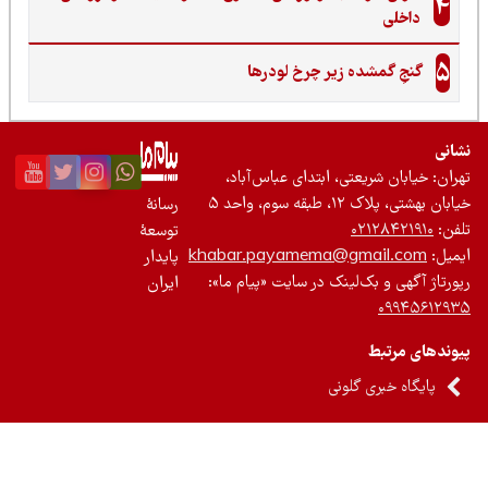
4
داخلی
5
گنجِ گمشده زیر چرخ لودرها
نی
ان: خیابان شریعتی، ابتدای عباس‌آباد،
 بهشتی، پلاک ۱۲، طبقه سوم، واحد ۵
رسانۀ
ن:
۰۲۱۲۸۴۲۱۹۱۰
توسعۀ
یل:
khabar.payamema@gmail.com
پایدار
رتاژ آگهی و بک‌لینک در سایت «پیام ما»:
ایران
۰۹۹۴۵۶۱۲
ندهای مرتبط
پایگاه خبری گلونی