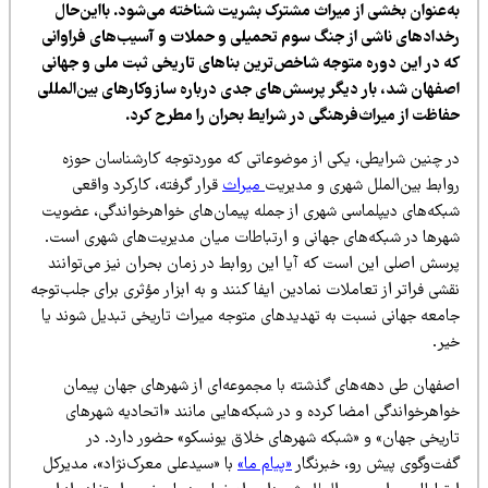
ه‌عنوان بخشی از میراث مشترک بشریت شناخته می‌شود. بااین‌حال
خدادهای ناشی از جنگ سوم تحمیلی و حملات و آسیب‌های فراوانی
ه در این دوره متوجه شاخص‌ترین بناهای تاریخی ثبت ملی و جهانی
صفهان شد، بار دیگر پرسش‌های جدی درباره سازوکارهای بین‌المللی
فاظت از میراث‌فرهنگی در شرایط بحران را مطرح کرد.
ر چنین شرایطی، یکی از موضوعاتی که موردتوجه کارشناسان حوزه
وابط بین‌الملل شهری و مدیریت
میراث
قرار گرفته، کارکرد واقعی
بکه‌های دیپلماسی شهری از جمله پیمان‌های خواهرخواندگی، عضویت
هرها در شبکه‌های جهانی و ارتباطات میان مدیریت‌های شهری است.
رسش اصلی این است که آیا این روابط در زمان بحران نیز می‌توانند
شی فراتر از تعاملات نمادین ایفا کنند و به ابزار مؤثری برای جلب‌توجه
امعه جهانی نسبت به تهدیدهای متوجه میراث تاریخی تبدیل شوند یا
یر.
صفهان طی دهه‌های گذشته با مجموعه‌ای از شهرهای جهان پیمان
واهرخواندگی امضا کرده و در شبکه‌هایی مانند «اتحادیه شهرهای
اریخی جهان» و «شبکه شهرهای خلاق یونسکو» حضور دارد. در
فت‌وگوی پیش رو، خبرنگار
«پیام ما»
با «سیدعلی معرک‌نژاد»، مدیرکل