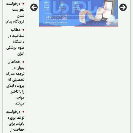
درخواست
لغو بسته
شدن
فرودگاه پیام
مطالبه
شفافیت در
دانشگاه
علوم پزشکی
ایران
خطاهای
پنهان در
ترجمه مدرک
تحصیلی که
پرونده اپلای
را با تاخیر
مواجه
می‌کند
درخواست
توقف پروژه
بام‌لند برای
حفاظت از