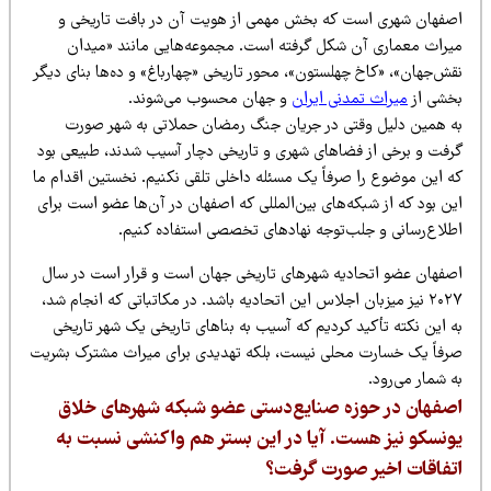
صفهان شهری است که بخش مهمی از هویت آن در بافت تاریخی و
یراث معماری آن شکل گرفته است. مجموعه‌هایی مانند «میدان
قش‌جهان»، «کاخ چهلستون»، محور تاریخی «چهارباغ» و ده‌ها بنای دیگر
خشی از
میراث تمدنی ایران
و جهان محسوب می‌شوند.
ه همین دلیل وقتی در جریان جنگ رمضان حملاتی به شهر صورت
رفت و برخی از فضاهای شهری و تاریخی دچار آسیب شدند، طبیعی بود
ه این موضوع را صرفاً یک مسئله داخلی تلقی نکنیم. نخستین اقدام ما
ن بود که از شبکه‌های بین‌المللی که اصفهان در آن‌ها عضو است برای
طلاع‌رسانی و جلب‌توجه نهادهای تخصصی استفاده کنیم.
صفهان عضو اتحادیه شهرهای تاریخی جهان است و قرار است در سال
۲۰۲۷ نیز میزبان اجلاس این اتحادیه باشد. در مکاتباتی که انجام شد،
ه این نکته تأکید کردیم که آسیب به بناهای تاریخی یک شهر تاریخی
رفاً یک خسارت محلی نیست، بلکه تهدیدی برای میراث مشترک بشریت
 شمار می‌رود.
صفهان در حوزه صنایع‌دستی عضو شبکه شهرهای خلاق
ونسکو نیز هست. آیا در این بستر هم واکنشی نسبت به
تفاقات اخیر صورت گرفت؟