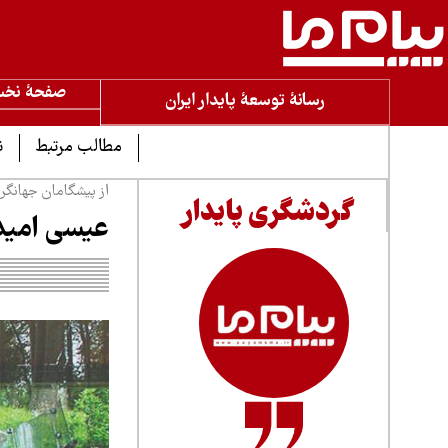
صفحۀ نخ
رسانۀ توسعۀ پایدار ایران
مطالب مرتبط
ن
از پیشگامان جهانگر
گردشگری پایدار
عیسی امید