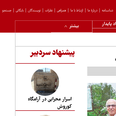
شناسنامه
دربارهٔ ما
ارتباط با ما
همراهی
نظرات
نویسندگان
بایگانی
جستجو
د پایدار
بیشتر
پیشنهاد سردبیر
اسرار محرابی در آرامگاه
کوروش