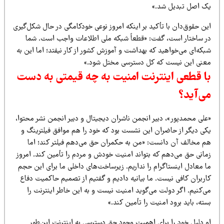
ک اصل تبدیل شد.»
ین حقوق‌دان با تأکید بر اینکه امروز نوعی خودکامگی در حال شکل‌گیری
ر ساختار است، گفت: «قطعاً شبکه ملی اطلاعات واجب است. شما
که‌ای می‌خواهید که بهداشت و آموزش کشور از کار نیفتد؛ اما این به
عنی این نیست که کل دسترسی مختل شود.»
ا قطعی اینترنت امنیت به چه قیمتی به دست
ی‌آید؟
علی محمدپور»، دبیر انجمن ناشران دیجیتال و دبیر انجمن نشر محتوا،
کی دیگر از حاضران این نشست بود که خود را هم موافق فیلترینگ و
م مخالف آن دانست: «من به حکمران حق می‌دهم فیلتر کند؛ اما
مانی حق می‌دهم که بتواند امنیت خودش و مردم را تأمین کند. امروز
ا معادل اینستاگرام را نداریم. زیرساخت‌های داخلی ما برای این حجم
اربران کافی نیست. ما بیانیه دادیم و گفتیم از تصمیم حاکمیت دفاع
ی‌کنیم. اگر دولت می‌گوید امنیت نیست و به این خاطر اینترنت را
ته، باید برود امنیت را تأمین کند.»
و دلیل خود را برای اهمیت وجود حق دسترسی به اینترنت این‌طور