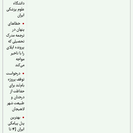
دانشگاه
علوم پزشکی
ایران
خطاهای
پنهان در
ترجمه مدرک
تحصیلی که
پرونده اپلای
را با تاخیر
مواجه
می‌کند
درخواست
توقف پروژه
بام‌لند برای
حفاظت از
درختان و
طبیعت شهر
لاهیجان
بهترین
پنل پیامکی
ایران [4 تا