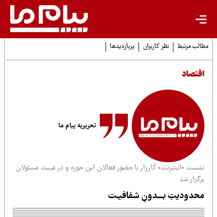
لب مرتبط
نظر کاربران
پربازدیدها
قتصاد
تحریریه پیام ما
شست «اینترنت» کارزار با حضور فعالان این حوزه و در غیبت مسئولان
گزار شد
حدودیتِ بـــدونِ شفافیـت