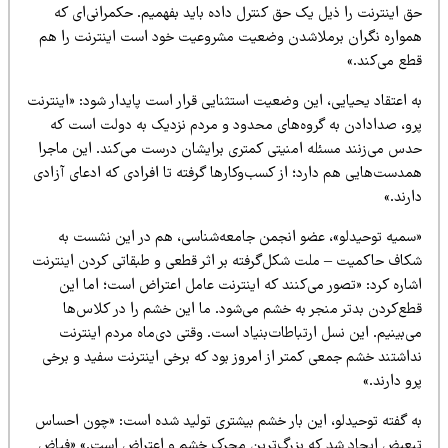
ق اینترنت را ذیل یک حق کنترل داده باید بفهمیم. حکمرانی‌ای که
مواره نگران برملاشدن وضعیت مشروعیت خود است اینترنت را هم
طع می‌کند.»
 اعتقاد یحیایی، این وضعیت استثنایی قرار است پایدار شود: «اینترنت
رو، صدادادن به گروه‌های محدود و مردم نزدیک به دولت است که
دس می‌زنند مسئله امنیتی کمتری برایشان درست می‌کند. این ماجرا
مدست‌هایی هم دارد؛ از کسب‌وکارها گرفته تا افرادی که ادعای آزادی
رند.»
سمیه توحیدلو»، عضو انجمن جامعه‌شناسی، هم در این نشست به
کاف حاکمیت – ملت شکل‌گرفته بر اثر قطعی و طبقاتی کردن اینترنت
شاره کرد: «تصور می‌کنند که اینترنت عامل اعتراض است؛ اما این
طع‌کردن بدتر منجر به خشم می‌شود. ما این خشم را در کلاس‌ها
‌بینیم. این نسل ارتباطات‌بنیاد است. وقتی دی‌ماه مردم اینترنت
داشتند خشم جمعی کمتر از امروز بود که برخی اینترنت سفید و برخی
و دارند.»
ه گفته توحیدلو، این بار خشم بیشتری تولید شده است: «چون احساس
بعیض ایجاد شد که بزرگ‌ترین محرک خشم و اعتراض است.» «فیاض