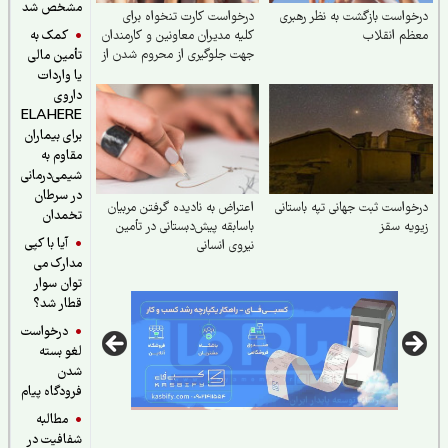
مشخص شد
واست بازگشت به نظر رهبری
درخواست کارت تنخواه برای
کمک به
م انقلاب
کلیه مدیران معاونین و کارمندان
جهت جلوگیری از محروم شدن از
تأمین مالی
یارانه
یا واردات
داروی
ELAHERE
برای بیماران
مقاوم به
شیمی‌درمانی
در سرطان
واست ثبت جهانی تپه باستانی
اعتراض به نادیده گرفتن مربیان
تخمدان
یه سقز
باسابقه پیش‌دبستانی در تأمین
آیا با کپی
نیروی انسانی
مدارک می
توان سوار
قطار شد؟
درخواست
لغو بسته
شدن
فرودگاه پیام
مطالبه
شفافیت در