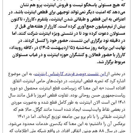
ه هیچ مسئولی پاسخگو نیست و فروش اینترنت پرو هم نشان
ی‌دهد که امنیت دیگر نمی‌تواند توجیهی برای قطعی اینترنت باشد. در
عتراض به این قطعی و طبقاتی شدن اینترنت، پلتفرم «کارزار» تاکنون
ش از نیم‌میلیون جمع‌آوری کرده است. کارزار از هفته‌های قبل از
سئولان دعوت کرده بود تا در نشستی ویژه اینترنت شرکت کنند. اما
ر دقیقه نود برگزاری این نشست، حضور خود را کنسل کردند. در
نهایت این برنامه روز سه‌شنبه (۱۵ اردیبهشت ۱۴۰۵) در «کافه رویداد»
ارزار با حضور فعالان و کنشگران حوزه اینترنت و در غیاب مسئولان
ربوط برگزار شد.
ر بخشی از
این نشست «وحید فرید»، کارشناس اینترنت
، به این موضوع
شاره کرد که تجربه قطعی اینترنت، در دولت‌های حامی اینترنت اتفاق
فتاده است: «به این معنا که زیرساخت قطع اینترنت محصول دو دوره
یاست‌جمهوری حسن روحانی بوده. تفاوت قطعی امروز با قبل مانند سال
۱۴۰۱ این است الان اینترنت به طور کامل قطع شده و به‌صورت موردی
ر بعضی نقاط وایت‌لیست ایجاد شده است؛ مانند گوگل. حالا هم که
اینترنت طبقاتی را با نام پرو بین جامعه توزیع کرده‌اند. اما در ۱۴۰۱
رعکس آن را داشتیم؛ به این معنا که یک‌سری خدمات محدود می‌شود.
حتی در سال ۸۸ هم چنین اتفاقی افتاد. در واقع شبکه ملی اطلاعات که