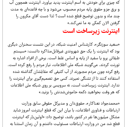
ه چیزی برای خودش به اسم اینترنت پدید بیاورد. اینترنت همچون آب
 برق جزو حقوق پایه مردم محسوب می‌شود و با چه قاعده‌ای به مدت
ند ماه و بدون توضیح قطع شده است؟ لذا دست آقای مکرون را
فتن الان کمکی به ما نمی‌کند.»
ینترنت زیرساخت است
سعید سوزنگر»، کارشناس امنیت شبکه، در این نشست سخنران دیگری
ود که اینترنت را یک حق شهروندی غیرقابل‌مذاکره دانست: «سیستم
قاتی پرو یا سفید از پایه و اساس غلط است. برخی از افراد اشاره به
رنت کردند. می‌گویند شبکه ملی اطلاعات، نیاز مردم را رفع کرده است.
فع کرده چون مردم مجبورند از آب کثیفی که مقابلشان گذاشته شده
تفاده کنند تا از تشنگی نمیرند. کسی حق تصمیم‌گیری برای اینترنت را
دارد. اینترنت زیرساخت است، نه سرویسی بر روی شبکه ملی اطلاعات
ه هر وقت بخواهید دکمه خاموش‌شدنش را بزنید.»
محمدجواد نعناکار»، حقوق‌دان و مدیرکل حقوقی سابق وزارت
تباطات و فناوری اطلاعات، با بیان این که قطع اینترنت امروز شاید
کل میلیون‌ها نفر در کشور باشد، توضیح داد: «اولین‌بار که اینترنت
طع شد من در وزارت ارتباطات مسئولیت داشتم و آن زمان استثنا به