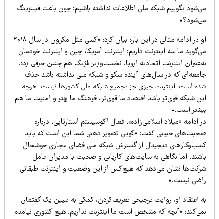
ی‌شود بگوییم شبکه ملی اطلاعات نداشته باشیم؛ چون باعث فیلترینگ
ی‌شود؟»
او در ادامه مثالی در این باره بیان کرد: «کسی مثل مکرون در سال ۲۰۱۸
‌گوید ما سه اینترنت داریم؛ اینترنت آمریکا، چین و اینترنت خودمان
‌عنوان اینترنت اتحادیه اروپا. نخست‌وزیر بلژیک هم چنین حرفی زده.
امعه‌ای که در سال‌های آینده سکو و شبکه ملی نداشته باشد حذف
ده است. اینترنت چیزی جز تجمیع شبکه ملی کشورها نیست. هرچه
ن شبکه قوی‌تر باشد اقتصاد ما قوی‌تر، فرهنگ ما بهتر و امنیت ما هم
یشتر است.»
 ادامه «میلاد اسلامی‌زاده»، فعال اکوسیستم استارتاپی، درباره
حبت‌های حبیبی گفت: «گویی تصویر ذهنی شما این است که باید
سب‌وکارهای دیجیتال از گسترش شبکه ملی فضای مجازی خوشحال
اشند. اما نگاهی به سایت‌های کاریابی و صحبت با مدیران عامل
رکت‌ها نشان می‌دهد که هیچ‌کس از این وضعیت و اینترنت طبقاتی
اضی نیست.»
ه اعتقاد او، روایت ترجیحی تعریف‌کردن، کمکی به تبیین یک گفتمان
می‌کند: «آنچه که مشخص است ما اینترنت نداریم. هیچ کشوری نیامده