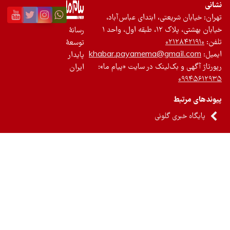
نی
ان: خیابان شریعتی، ابتدای عباس‌آباد،
 بهشتی، پلاک ۱۲، طبقه اول، واحد ۱
رسانۀ
ن:
۰۲۱۲۸۴۲۱۹۱۰
توسعۀ
یل:
khabar.payamema@gmail.com
پایدار
رتاژ آگهی و بک‌لینک در سایت «پیام ما»:
ایران
۰۹۹۴۵۶۱۲
ندهای مرتبط
پایگاه خبری گلونی