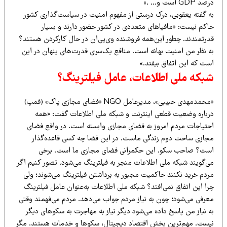
د GDP است و… .»
ه گفته یعقوبی، درک درستی از مفهوم امنیت در سیاست‌گذاری کشور
اکم نیست: «مافیاهای متعددی در کشور حضور دارند و بسیار
درتمندند. چطور این‌همه فروشنده وی‌پی‌ان در حال کارکردن هستند؟
ه نظر من امنیت بهانه است. منافع یک‌سری قدرت‌های پنهان در این
ست که این اتفاق بیفتد.»
بکه ملی اطلاعات، عامل فیلترینگ؟
«محمدمهدی حبیبی»، مدیرعامل NGO «فضای مجازی پاک» (فمپ)
رباره وضعیت قطعی اینترنت و شبکه ملی اطلاعات گفت: «همه
حتیاجات مردم امروز به فضای مجازی وابسته است. در واقع فضای
جازی ساحت دوم زندگی ماست. در این فضا چه کسی قاعده‌گذار
ست؟ صاحب سکو. این حکمرانی فضای مجازی ما است. برخی
ی‌گویند شبکه ملی اطلاعات منجر به فیلترینگ می‌شود. تصور کنیم اگر
ردم خرید نکنند حاکمیت مجبور به برداشتن فیلترینگ می‌شوند؛ ولی
ا این اتفاق نمی‌افتد؟ شبکه ملی اطلاعات به‌عنوان عامل فیلترینگ
عرفی می‌شود؛ چون به نیاز مردم جواب می‌دهد. مردم می‌فهمند وقتی
 نیاز من پاسخ داده می‌شود دیگر نیاز به مهاجرت به سکوهای دیگر
یست. مهم‌ترین بخش اقتصاد دیجیتال، سکوها و خدمات هستند. مگر