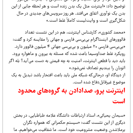
وضیح داد: «اینترنت مثل یک بدن زنده است و هر لحظه جایی از این
دن یک نوآوری اتفاق می‌افتد. هر روز سرویس‌های جدیدی در حال
کل‌گیری است و وایت‌لیست کاملاً غلط است.»
محمد کشوری»، کارشناس اینترنت، هم در این نشست تعداد
لوورهای اینستاگرام بی‌بی‌سی فارسی و جهانی را مقایسه کرد و گفت:
«بی‌بی‌سی فارسی ۲۰ میلیون و بی‌بی‌سی جهانی ۴ میلیون فالوور دارد.
ویکرد غلط صداوسیما باعث شده که مسئله به بیرون و ماهواره برود.
ید دید با قطعی اینترنت، امنیت به چه قیمتی به دست می‌آید؟ بله اگر
وبان را ببندیم تصادف نمی‌شود.»
 دیدگاه او، درحالی‌که شبکه ملی باید باعث افتخار باشد تبدیل به یک
وضوع غیرقابل‌دفاع شده است.
ینترنت پرو، صدادادن به گروه‌های محدود
ست
سبحان یحیائی»، استاد ارتباطات دانشگاه علامه طباطبایی، در بخش
یگری از این نشست گفت: «سیستم حکمرانی که همواره نگران
رملاشدن وضعیت مشروعیت خود است. ما شفافیت می‌خواهیم. ما