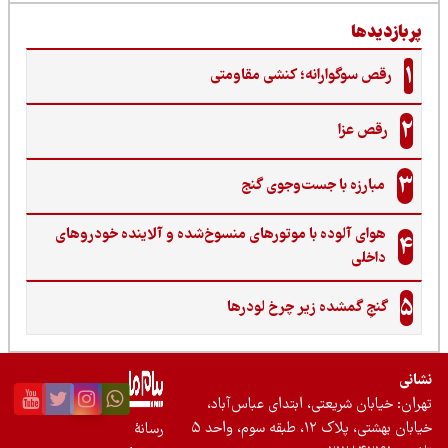
ربازدیدها
1
رقص سوگوارانه؛ کنشی مقاومتی
2
رقص عزا
3
مبارزه با جست‌وجوی گنج‌
هوای آلوده با موتورهای منسوخ‌شده و آلاینده خودروهای
4
داخلی
5
گنجِ گمشده زیر چرخ لودرها
نی
ان: خیابان شریعتی، ابتدای عباس‌آباد،
 بهشتی، پلاک ۱۲، طبقه سوم، واحد ۵
رسانۀ