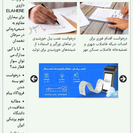
داروی
ELAHERE
برای بیماران
مقاوم به
شیمی‌درمانی
در سرطان
واست اقدام فوری برای
درخواست نصب پنل خورشیدی
تخمدان
داث شبکه فاضلاب شهری و
در نماهای نورگیر و استفاده از
آیا با کپی
یه‌خانه فاضلاب مسکن مهر
شیشه‌های خورشیدی برای تولید
مدارک می
ایگان
برق
توان سوار
قطار شد؟
درخواست
لغو بسته
شدن
فرودگاه پیام
مطالبه
شفافیت در
دانشگاه
علوم پزشکی
ایران