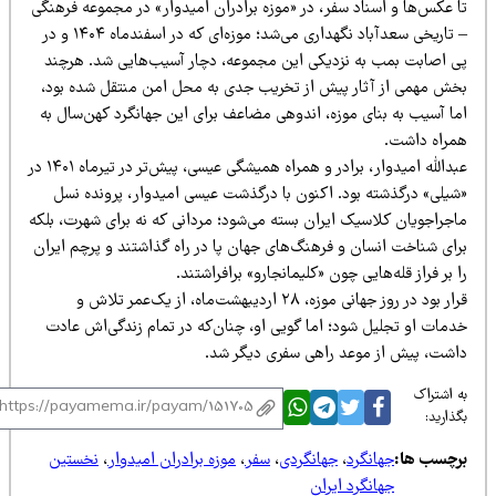
ا عکس‌ها و اسناد سفر، در «موزه برادران امیدوار» در مجموعه فرهنگی
– تاریخی سعدآباد نگهداری می‌شد؛ موزه‌ای که در اسفندماه ۱۴۰۴ و در
ی اصابت بمب به نزدیکی این مجموعه، دچار آسیب‌هایی شد. هرچند
خش مهمی از آثار پیش از تخریب جدی به محل امن منتقل شده بود،
ما آسیب به بنای موزه، اندوهی مضاعف برای این جهانگرد کهن‌سال به
مراه داشت.
عبدالله امیدوار، برادر و همراه همیشگی عیسی، پیش‌تر در تیرماه ۱۴۰۱ در
شیلی» درگذشته بود. اکنون با درگذشت عیسی امیدوار، پرونده نسل
اجراجویان کلاسیک ایران بسته می‌شود؛ مردانی که نه برای شهرت، بلکه
رای شناخت انسان و فرهنگ‌های جهان پا در راه گذاشتند و پرچم ایران
 بر فراز قله‌هایی چون «کلیمانجارو» برافراشتند.
قرار بود در روز جهانی موزه، ۲۸ اردیبهشت‌ماه، از یک‌عمر تلاش و
دمات او تجلیل شود؛ اما گویی او، چنان‌که در تمام زندگی‌اش عادت
اشت، پیش از موعد راهی سفری دیگر شد.
 اشتراک
ذارید:
رچسب ها:
جهانگرد
،
جهانگردی
،
سفر
،
موزه برادران امیدوار
،
نخستین
جهانگرد ایران