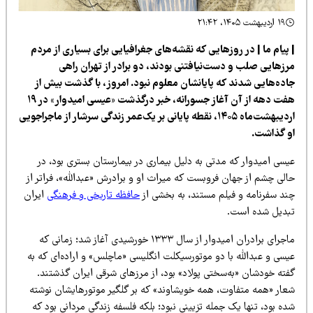
۱۹ اردیبهشت ۱۴۰۵، ۲۱:۴۲
پیام ما | در روزهایی که نقشه‌های جغرافیایی برای بسیاری از مردم
رزهایی صلب و دست‌نیافتنی بودند، دو برادر از تهران راهی
اده‌هایی شدند که پایانشان معلوم نبود. امروز، با گذشت بیش از
هفت دهه از آن آغاز جسورانه، خبر درگذشت «عیسی امیدوار» در ۱۹
اردیبهشت‌ماه ۱۴۰۵، نقطه پایانی بر یک‌عمر زندگی سرشار از ماجراجویی
و گذاشت.
سی امیدوار که مدتی به دلیل بیماری در بیمارستان بستری بود، در
الی چشم از جهان فروبست که میراث او و برادرش «عبدالله»، فراتر از
ند سفرنامه و فیلم مستند، به بخشی از
حافظه تاریخی و فرهنگی
ایران
بدیل شده است.
ماجرای برادران امیدوار از سال ۱۳۳۳ خورشیدی آغاز شد؛ زمانی که
سی و عبدالله با دو موتورسیکلت انگلیسی «ماچلس» و اراده‌ای که به
فته خودشان «به‌سختی پولاد» بود، از مرزهای شرقی ایران گذشتند.
عار «همه متفاوت، همه خویشاوند» که بر گلگیر موتورهایشان نوشته
ه بود، تنها یک جمله تزیینی نبود؛ بلکه فلسفه زندگی مردانی بود که