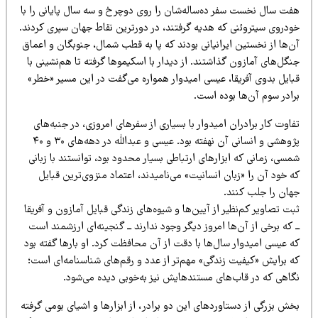
فت سال نخست سفر ده‌ساله‌شان را روی دوچرخ و سه سال پایانی را با
ودروی سیتروئنی که هدیه گرفتند، در دورترین نقاط جهان سپری کردند.
‌ها از نخستین ایرانیانی بودند که پا به قطب شمال، جنوبگان و اعماق
گل‌های آمازون گذاشتند. از دیدار با اسکیموها گرفته تا هم‌نشینی با
بایل بدوی آفریقا، عیسی امیدوار همواره می‌گفت در این مسیر «خطر»
ادر سوم آن‌ها بوده است.
اوت کار برادران امیدوار با بسیاری از سفرهای امروزی، در جنبه‌های
پژوهشی و انسانی آن نهفته بود. عیسی و عبدالله در دهه‌های ۳۰ و ۴۰
سی، زمانی که ابزارهای ارتباطی بسیار محدود بود، توانستند با زبانی
 خود آن را «زبان انسانیت» می‌نامیدند، اعتماد منزوی‌ترین قبایل
هان را جلب کنند.
ت تصاویر کم‌نظیر از آیین‌ها و شیوه‌های زندگی قبایل آمازون و آفریقا
 که برخی از آن‌ها امروز دیگر وجود ندارند ــ گنجینه‌ای ارزشمند است
 عیسی امیدوار سال‌ها با دقت از آن محافظت کرد. او بارها گفته بود
ه برایش «کیفیت زندگی» مهم‌تر از عدد و رقم‌های شناسنامه‌ای است؛
گاهی که در قاب‌های مستندهایش نیز به‌خوبی دیده می‌شود.
ش بزرگی از دستاوردهای این دو برادر، از ابزارها و اشیای بومی گرفته