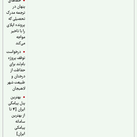
خطاهای
پنهان در
ترجمه مدرک
تحصیلی که
پرونده اپلای
را با تاخیر
مواجه
می‌کند
درخواست
توقف پروژه
بام‌لند برای
حفاظت از
درختان و
طبیعت شهر
لاهیجان
بهترین
پنل پیامکی
ایران [4 تا
از بهترین
سامانه
پیامکی
ایران]