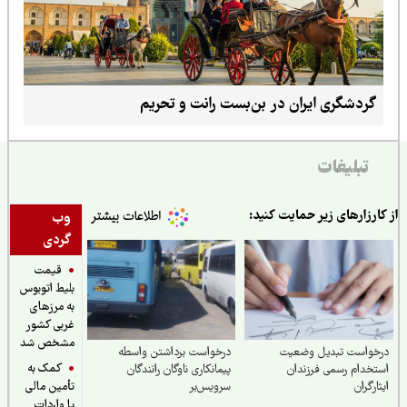
گردشگری ایران در بن‌بست رانت و تحریم
تبلیغات
ارزارهای زیر حمایت کنید:
وب
گردی
قیمت
بلیط اتوبوس
به مرزهای
غربی کشور
مشخص شد
خواست تبدیل وضعیت
درخواست برداشتن واسطه
کمک به
خدام رسمی فرزندان
پیمانکاری ناوگان رانندگان
ارگران
سرویس‌بر
تأمین مالی
یا واردات