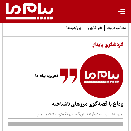
لب مرتبط
نظر کاربران
پربازدیدها
ردشگری پایدار
تحریریه پیام ما
داع با قصه‌گوی مرزهای ناشناخته
رای «عیسی امیدوار» پیش‌گام جهانگردی معاصر ایران