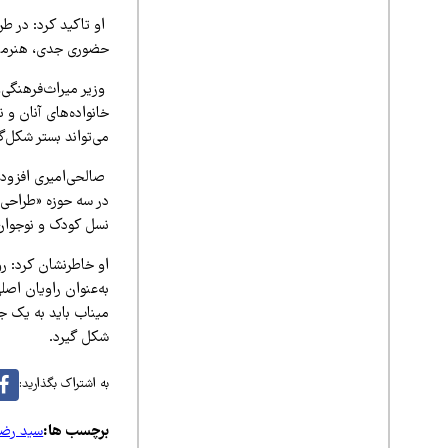
او تاکید کرد: در ط
حضوری جدی، هنرمندان
وزیر میراث‌فرهنگی
خانواده‌های آنان و 
می‌تواند بستر شکل‌گ
صالحی‌امیری افزود: 
در سه حوزه «طراحی ف
نسل کودک و نوجوان 
او خاطرنشان کرد: روا
به‌عنوان راویان اصل
میناب باید به یک ج
شکل گیرد.
به اشتراک بگذارید:
برچسب ها:
سید رضا