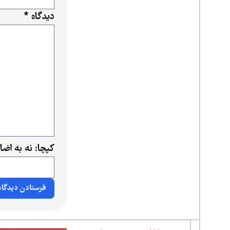
دیدگاه
*
کپچا: نه به اض