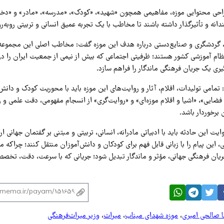
راحی محتوایی موزه، مفاهیمی همچون «شهید»، «کودک»، «مدرسه»، «مادر» و «دخت
ه و تأثیرگذار داشته باشند تا مخاطب با یک تجربه عمیق انسانی و تربیتی روبه‌رو
، گردشگری و صنایع‌دستی درباره هدف این موزه گفت: مخاطب اصلی این مجموعه،
نظام آموزشی کشور هستند؛ ظرفیتی اجتماعی که بیش از نیمی از جمعیت ایران را درب
یری یک جریان فرهنگی ماندگار را فراهم سازد.
تمامی تولیدات، اقلام، آثار و روایت‌های این موزه باید با محوریت کودک و دانش
ضایی»، «اشیا و اقلام موزه‌ای» و «روایت‌گری» از انسجام مفهومی، دقت علمی و ز
برخوردار باشد.
یت این حادثه باید با ادبیاتی مادرانه، انسانی، تربیتی و مبتنی بر گفتمان جهانی ا
ی، این پیام را با زبانی قابل فهم برای کودکان و دانش‌آموزان منتقل کنند؛ چراکه 
ریان فرهنگی جهانی، مؤثر و ماندگار تبدیل شود؛ جریانی که با سرعت، دقت، تخصص
 صالحی امیری
،
موزه شهدای میناب
،
میراث
،
وزیر میراث‌فرهنگی