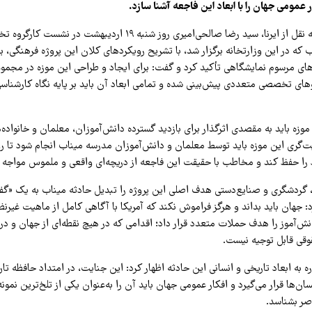
 عمومی جهان را با ابعاد این فاجعه آشنا سازد.
به گزارش پیام ما به نقل از ایرنا، سید رضا صالحی‌امیری روز شنبه ۱۹ اردی
که در این وزارتخانه برگزار شد، با تشریح رویکردهای کلان این پروژه فرهنگی، 
گوهای مرسوم نمایشگاهی تأکید کرد و گفت: برای ایجاد و طراحی این موزه در مجموع
های تخصصی متعددی پیش‌بینی شده و تمامی ابعاد آن باید بر پایه نگاه کارشنا
ن موزه باید به مقصدی اثرگذار برای بازدید گسترده دانش‌آموزان، معلمان و خانواده‌
یت‌گری این موزه باید توسط معلمان و دانش‌آموزان مدرسه میناب انجام شود تا ر
 را حفظ کند و مخاطب با حقیقت این فاجعه از دریچه‌ای واقعی و ملموس مواجه 
 گردشگری و صنایع‌دستی هدف اصلی این پروژه را تبدیل حادثه میناب به یک «گف
 جهان باید بداند و هرگز فراموش نکند که آمریکا با آگاهی کامل از ماهیت غیرن
انش‌آموز را هدف حملات متعدد قرار داد؛ اقدامی که در هیچ نقطه‌ای از جهان و د
قوقی قابل توجیه نیست.
ه به ابعاد تاریخی و انسانی این حادثه اظهار کرد: این جنایت، در امتداد حافظه ت
سان‌ها قرار می‌گیرد و افکار عمومی جهان باید آن را به‌عنوان یکی از تلخ‌ترین نمون
صر بشناسد.