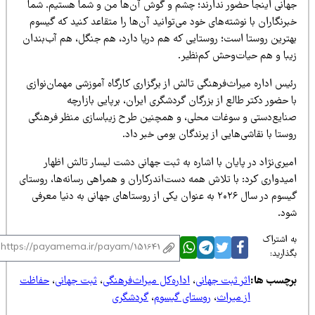
هانی اینجا حضور ندارند؛ چشم و گوش آن‌ها من و شما هستیم. شما
رنگاران با نوشته‌های خود می‌توانید آن‌ها را متقاعد کنید که گیسوم
هترین روستا است؛ روستایی که هم دریا دارد، هم جنگل، هم آب‌بندان
یبا و هم حیات‌وحش کم‌نظیر.
یس اداره میراث‌فرهنگی تالش از برگزاری کارگاه آموزشی مهمان‌نوازی
 حضور دکتر طالع از بزرگان گردشگری ایران، برپایی بازارچه
نایع‌دستی و سوغات محلی، و همچنین طرح زیباسازی منظر فرهنگی
ستا با نقاشی‌هایی از پرندگان بومی خبر داد.
یری‌نژاد در پایان با اشاره به ثبت جهانی دشت لیسار تالش اظهار
میدواری کرد: با تلاش همه دست‌اندرکاران و همراهی رسانه‌ها، روستای
گیسوم در سال ۲۰۲۶ به عنوان یکی از روستاهای جهانی به دنیا معرفی
ود.
 اشتراک
ذارید:
رچسب ها:
اثر ثبت جهانی
،
اداره‌کل میراث‌فرهنگی
،
ثبت جهانی
،
حفاظت
از میراث
،
روستای گیسوم
،
گردشگری