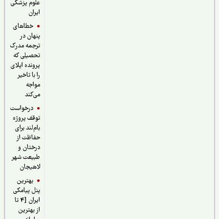
علوم پزشکی
ایران
خطاهای
پنهان در
ترجمه مدرک
تحصیلی که
پرونده اپلای
را با تاخیر
مواجه
می‌کند
درخواست
توقف پروژه
بام‌لند برای
حفاظت از
درختان و
طبیعت شهر
لاهیجان
بهترین
پنل پیامکی
ایران [4 تا
از بهترین