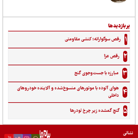
ربازدیدها
1
رقص سوگوارانه؛ کنشی مقاومتی
2
رقص عزا
3
مبارزه با جست‌وجوی گنج‌
هوای آلوده با موتورهای منسوخ‌شده و آلاینده خودروهای
4
داخلی
5
گنجِ گمشده زیر چرخ لودرها
نی