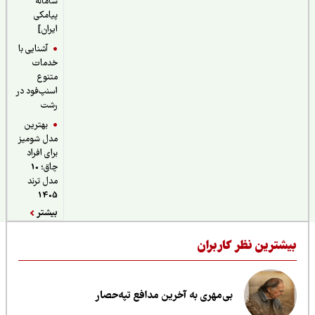
سامانه
پیامکی
ایران]
آشنایی با
خدمات
متنوع
اسنپ‌فود در
رشت
بهترین
مدل شومیز
برای افراد
چاق؛ 10
مدل ترند
1405
بیشتر
یشترین نظر کاربران
بی‌مهری به آخرین مدافع تپه‌حصار