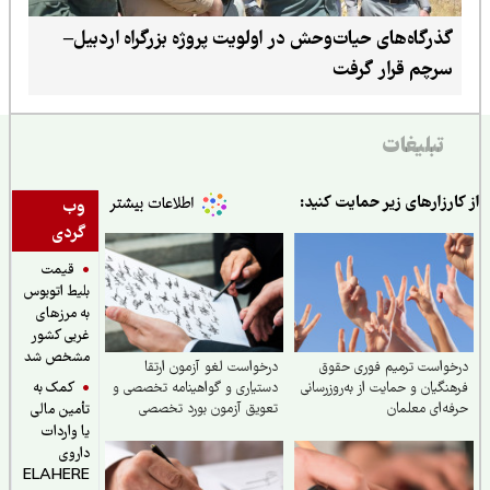
گذرگاه‌های حیات‌وحش در اولویت پروژه بزرگراه اردبیل–
سرچم قرار گرفت
تبلیغات
ارزارهای زیر حمایت کنید:
وب
گردی
قیمت
بلیط اتوبوس
به مرزهای
غربی کشور
مشخص شد
واست ترمیم فوری حقوق
درخواست لغو آزمون ارتقا
کمک به
نگیان و حمایت از به‌روزرسانی
دستیاری و گواهینامه تخصصی و
ه‌ای معلمان
تعویق آزمون بورد تخصصی
تأمین مالی
مرداد ۱۴۰۵
یا واردات
داروی
ELAHERE