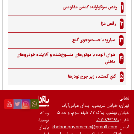
1
رقص سوگوارانه؛ کنشی مقاومتی
2
رقص عزا
3
مبارزه با جست‌وجوی گنج‌
هوای آلوده با موتورهای منسوخ‌شده و آلاینده خودروهای
4
داخلی
5
گنجِ گمشده زیر چرخ لودرها
نی
ان: خیابان شریعتی، ابتدای عباس‌آباد،
 بهشتی، پلاک ۱۲، طبقه سوم، واحد ۵
رسانۀ
ن:
۰۲۱۲۸۴۲۱۹۱۰
توسعۀ
یل:
khabar.payamema@gmail.com
پایدار