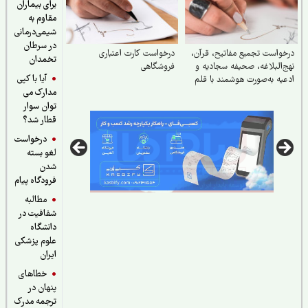
برای بیماران
مقاوم به
شیمی‌درمانی
در سرطان
واست تجمیع مفاتیح، قرآن،
درخواست کارت اعتباری
تخمدان
‌البلاغه، صحیفه سجادیه و
فروشگاهی
آیا با کپی
یه به‌صورت هوشمند با قلم
مدارک می
ه در یک کتاب
توان سوار
قطار شد؟
درخواست
لغو بسته
شدن
فرودگاه پیام
مطالبه
شفافیت در
دانشگاه
علوم پزشکی
ایران
خطاهای
پنهان در
ترجمه مدرک