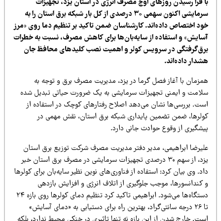
ا فرا رسیدن روزهای اوج مصرف انرژی در استان یزد، تجهیزات
سرمایشی اکنون سهمی ۳۰ درصدی از کل بار شبکه برق استان را به
ود اختصاص داده‌اند. کارشناسان ضمن تاکید بر تنظیم دما روی «مرز
سایش» و استفاده از سایه‌بان‌ها برای کاهش مصرف، نسبت به خطرات
رق‌گرفتگی در سرویس کولر و اهمیت نصب کلیدهای محافظ جان
دار داده‌اند.
مزمان با آغاز فصل گرما در یزد، مدیریت مصرف برق و توجه به
لامت و ایمنی تجهیزات سرمایشی به یک ضرورت حیاتی تبدیل شده
ست. بررسی‌ها نشان می‌دهد اصلاح رفتارهای کوچک در استفاده از
ولرها، ضمن تضمین پایداری شبکه برق استان، نقش مهمی در
یشگیری از وقوع حوادث جانی دارد.
لیرضا ابراهیمی، مدیر دفتر مدیریت مصرف شرکت توزیع برق استان
یزد، از سهم ۳۰ درصدی تجهیزات سرمایشی در مصرف برق استان خبر
د. وی بیان کرد: استفاده از فناوری‌های نوین نظیر سایه‌بان برای کولرها
 کندانسورها، موجب جلوگیری از اتلاف انرژی و افزایش بازدهی
دستگاه‌ها می‌شود. ابراهیمی تاکید کرد تنظیم دمای کولرها روی بازه ۲۴
تا ۲۶ درجه سانتی‌گراد، بهترین راه برای دستیابی به «دمای آسایش»
ت. خارج شدن از این بازه نه تنها تاثیری در خنکی محیط ندارد، بلکه