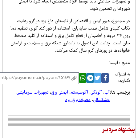
 تجهیزات حفاظتی باید توسط افراد متخصص انجام شود تا ایمنی
هروندان تضمین شود.
ر مجموع، عبور ایمن و اقتصادی از تابستان داغ یزد در گرو رعایت
کات کلیدی شامل نصب سایه‌بان، استفاده از دور کند کولر، تنظیم دما
روی ۲۴ درجه و اطمینان از قطع کامل برق و استفاده از کلید محافظ
ان است. رعایت این اصول به پایداری شبکه برق و سلامت و آرامش
انواده‌ها در روزهای گرم سال کمک می‌کند.
بع : ایسنا
 اشتراک
ذارید:
رچسب ها:
آب
،
آلودگی
،
اکوسیستم
،
ایمنی برق
،
تجهیزات سرمایشی
،
خشکسالی
،
مصرف برق یزد
نهاد سردبیر