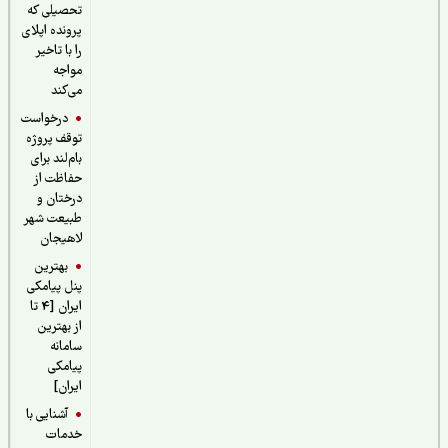
تحصیلی که
پرونده اپلای
را با تاخیر
مواجه
می‌کند
درخواست
توقف پروژه
بام‌لند برای
حفاظت از
درختان و
طبیعت شهر
لاهیجان
بهترین
پنل پیامکی
ایران [4 تا
از بهترین
سامانه
پیامکی
ایران]
آشنایی با
خدمات