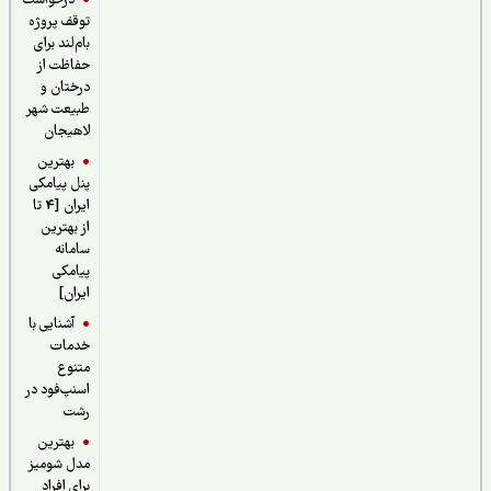
درخواست
توقف پروژه
بام‌لند برای
حفاظت از
درختان و
طبیعت شهر
لاهیجان
بهترین
پنل پیامکی
ایران [4 تا
از بهترین
سامانه
پیامکی
ایران]
آشنایی با
خدمات
متنوع
اسنپ‌فود در
رشت
بهترین
مدل شومیز
برای افراد