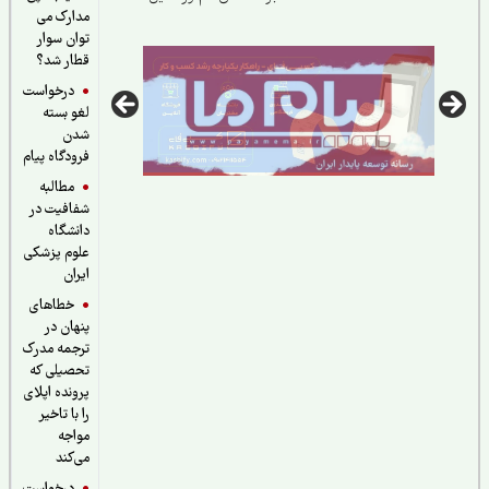
مدارک می
اجتماعی
توان سوار
قطار شد؟
درخواست
لغو بسته
شدن
فرودگاه پیام
مطالبه
شفافیت در
دانشگاه
علوم پزشکی
ایران
خطاهای
پنهان در
ترجمه مدرک
تحصیلی که
پرونده اپلای
را با تاخیر
مواجه
می‌کند