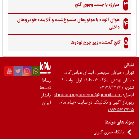
3
مبارزه با جست‌وجوی گنج‌
هوای آلوده با موتورهای منسوخ‌شده و آلاینده خودروهای
4
داخلی
5
گنجِ گمشده زیر چرخ لودرها
نی
ان: خیابان شریعتی، ابتدای عباس‌آباد،
 بهشتی، پلاک ۱۲، طبقه اول، واحد ۱
رسانۀ
ن:
۰۲۱۲۸۴۲۱۹۱۰
توسعۀ
یل:
khabar.payamema@gmail.com
پایدار
رتاژ آگهی و بک‌لینک در سایت «پیام ما»:
ایران
۰۹۹۴۵۶۱۲
ندهای مرتبط
پایگاه خبری گلونی