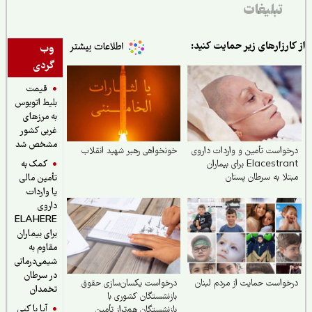
تبلیغات
ارزارهای زیر حمایت کنید:
وب
گردی
قیمت
بلیط اتوبوس
به مرزهای
غربی کشور
مشخص شد
واست تأمین و واردات داروی
خونخواهی رهبر شهید انقلاب
کمک به
Elacestrant برای بیماران
لا به سرطان پستان
تأمین مالی
مون‌مثبت در ایران
یا واردات
داروی
ELAHERE
برای بیماران
مقاوم به
شیمی‌درمانی
در سرطان
واست حمایت از مردم لبنان
درخواست یکسان‌سازی حقوق
تخمدان
بازنشستگان کشوری با
آیا با کپی
بازنشستگان هم‌تراز تأمین