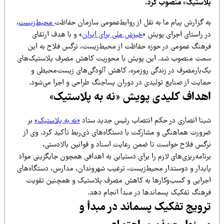
لاستیک» منصوب کرد.
ه گزارش پیام ما به نقل از روابط‌عمومی سازمان حفاظت
محیط‌زیست
،
ر راستای اجرای پویش «
خیزش ملی برای ایران
» و با هدف ارتقای
رهنگ عمومی در حوزه حفاظت از محیط‌زیست، نرگس فلاح به این
مت منصوب شد. این پویش با محوریت کاهش مصرف پلاستیک‌های
ک‌بارمصرف در زندگی روزمره، کاهش آلودگی‌های زیست‌محیطی و
مایت از صنایع تولیدی در دوران پساجنگ طراحی و اجرا می‌شود.
هداف کلیدی پویش «نه به پلاستیک»
ینا انصاری در حکم انتصاب رئیس جدید ستاد
«نه به پلاستیک»
بر
رورت هماهنگی و مشارکت با دستگاه‌های ذی‌ربط تأکید کرد. وی از
رگس فلاح خواست تا ضمن رعایت اسناد و قوانین بالادستی،
نامه‌ریزی‌های لازم را برای دستیابی به اهدافی همچون جایگزینی مواد
ایدار و دوستدار محیط‌زیست، ترغیب شهروندان، مدارس، دستگاه‌های
جرایی و کسب‌وکارها به کاهش مصرف پلاستیک و همچنین تقویت
رهنگ تفکیک پسماندها در مبدأ انجام دهد.
رویج تفکیک پسماند در مبدأ و