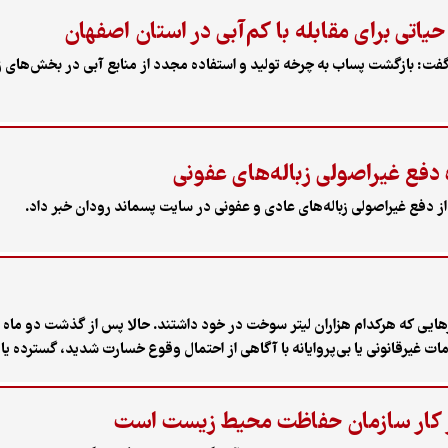
تی برای مقابله با کم‌آبی در استان اصفهان
 بازگشت پساب به چرخه تولید و استفاده مجدد از منابع آبی در بخش‌های زی
دفع غیراصولی زباله‌های عفونی
 دفع غیراصولی زباله‌های عادی و عفونی در سایت پسماند رودان خبر داد.
ارهایی که هرکدام هزاران لیتر سوخت در خود داشتند. حالا پس از گذشت دو ما
ت غیرقانونی یا بی‌پروایانه با آگاهی از احتمال وقوع خسارت شدید، گسترده یا 
«شینا انصاری» در طول جنگ اخیر که اکنون به آتش‌بسی 
شان می‌دهد که آلودگی نفتی فعلی در خلیج‌فارس ناشی از رهاسازی آب توازن
ر کار سازمان حفاظت محیط زیست است
نوز پاسخی درخور به این گزارش و گزارش پیشین (جنگ ۱۲روزه) داده نشده است.