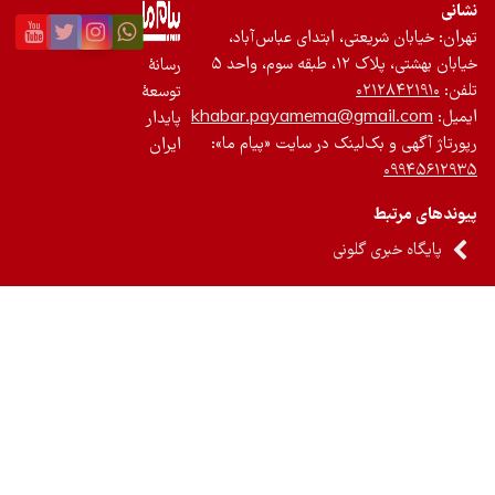
نی
ان: خیابان شریعتی، ابتدای عباس‌آباد،
 بهشتی، پلاک ۱۲، طبقه سوم، واحد ۵
رسانۀ
ن:
۰۲۱۲۸۴۲۱۹۱۰
توسعۀ
یل:
khabar.payamema@gmail.com
پایدار
رتاژ آگهی و بک‌لینک در سایت «پیام ما»:
ایران
۰۹۹۴۵۶۱۲
ندهای مرتبط
پایگاه خبری گلونی