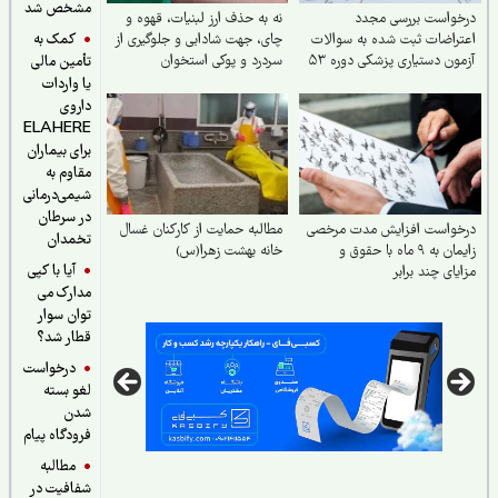
مشخص شد
خواست بررسی مجدد
نه به حذف ارز لبنیات، قهوه و
کمک به
راضات ثبت شده به سوالات
چای، جهت شادابی و جلوگیری از
ون دستیاری پزشکی دوره ۵۳
سردرد و پوکی استخوان
تأمین مالی
یا واردات
داروی
ELAHERE
برای بیماران
مقاوم به
شیمی‌درمانی
در سرطان
خواست افزایش مدت مرخصی
مطالبه حمایت از کارکنان غسال
تخمدان
زایمان به ۹ ماه با حقوق و
خانه بهشت زهرا(س)
آیا با کپی
یای چند برابر
مدارک می
توان سوار
قطار شد؟
درخواست
لغو بسته
شدن
فرودگاه پیام
مطالبه
شفافیت در