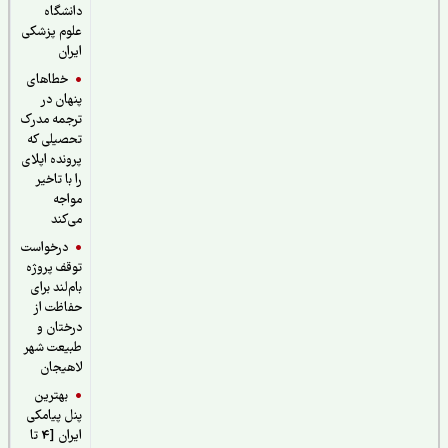
دانشگاه
علوم پزشکی
ایران
خطاهای
پنهان در
ترجمه مدرک
تحصیلی که
پرونده اپلای
را با تاخیر
مواجه
می‌کند
درخواست
توقف پروژه
بام‌لند برای
حفاظت از
درختان و
طبیعت شهر
لاهیجان
بهترین
پنل پیامکی
ایران [4 تا