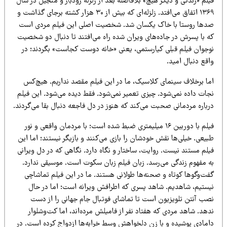
لم «زندگی و دیگر هیچ» بلافاصله بعد از زلزله رودبار و منجیل در سال
۱۳۶۹ اتفاق می‌افتد. زلزله‌ای که بیش از ۳۰ هزار کشته برجای گذاشت و
دها روستا با خاک یکسان شد. شخصیت اصلی این فیلم مردی است
ه با پسرش در جاده‌های ویران شده راه می‌افتند تا دنبال دو شخصیت
وجوان فیلم قبلی کیارستمی، یعنی «خانه دوست کجاست» بگردند؛ در
قع دنبال امید.
ما برخلاف سینمای کلاسیک، ما در این فیلم مقصد نداریم. هیچ‌کس
جات داده نمی‌شود. چیزی تعمیر نمی‌شود. فقط دیده می‌شود. این فیلم
رباره مردمانی صحبت می‌کند که هنوز در دل فاجعه دنبال بقا می‌گردند.
فیلم با دوربین ۱۶ میلیمتری ضبط شده است؛ با مردمان واقعی و نور
یعی. خیلی‌ها نقش خودشان را بازی می‌کنند و بازیگر نیستند؛ اما این
لم مستند نیست. روایت، ساختار و نگاه دارد. نگاهی که در دل ویرانی
ه مفهوم زندگی می‌رسد. زبان فیلم زبان سکوت است. موسیقی ندارد.
فت‌وگوها کوتاه و صحنه‌ها طولانی هستند. ما در این فیلم تماشاچی
یستیم، شاهدیم. شاهد پسری که اطرافش ویرانه است؛ اما در حال
صب آنتن تلویزیون است تا تماشای فوتبال جام جهانی را از دست
هد. شاهد مردی که هفتاد نفر از فامیلش مرده‌اند، اما کت‌وشلوار
امادی پوشیده و با زن دلخواهش وسط خرابه‌ها ازدواج کرده است. در