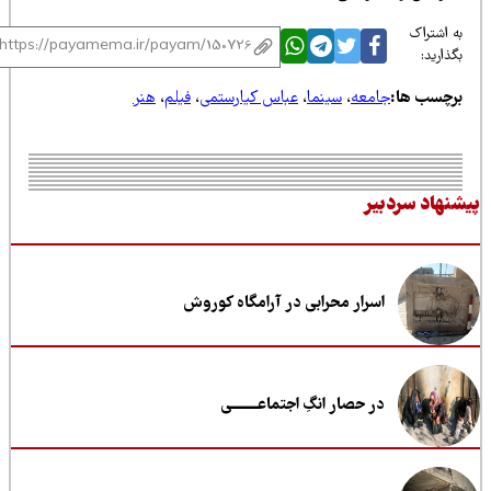
 اشتراک
ذارید:
رچسب ها:
جامعه
،
سینما
،
عباس کیارستمی
،
فیلم
،
هنر
نهاد سردبیر
اسرار محرابی در آرامگاه کوروش
در حصار انگِ اجتماعــــــــی