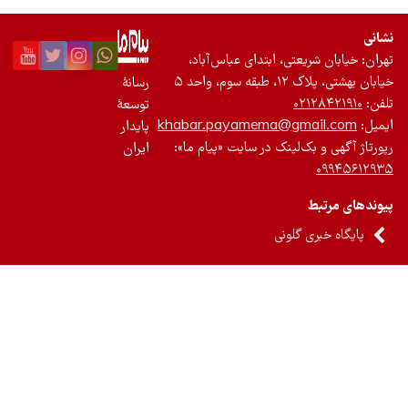
ان شریعتی، ابتدای عباس‌آباد،
، طبقه سوم، واحد ۵
رسانۀ
۰۲۱۲۸۴۲
توسعۀ
khabar.payamema@gmail.
پایدار
ی و بک‌لینک در سایت «پیام ما»:
ایران
۰۹۹
مرتبط
ه خبری گلونی