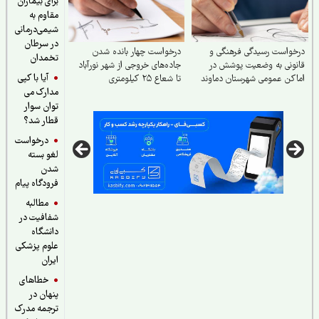
برای بیماران
مقاوم به
شیمی‌درمانی
در سرطان
واست رسیدگی فرهنگی و
درخواست چهار بانده شدن
تخمدان
ونی به وضعیت پوشش در
جاده‌های خروجی از شهر نورآباد
آیا با کپی
کن عمومی شهرستان دماوند
تا شعاع ۲۵ کیلومتری
مدارک می
توان سوار
قطار شد؟
درخواست
لغو بسته
شدن
فرودگاه پیام
مطالبه
شفافیت در
دانشگاه
علوم پزشکی
ایران
خطاهای
پنهان در
ترجمه مدرک