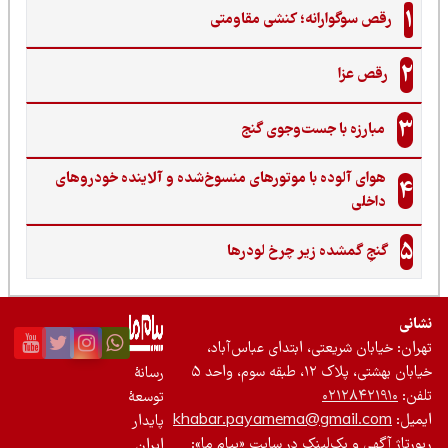
1
رقص سوگوارانه؛ کنشی مقاومتی
2
رقص عزا
3
مبارزه با جست‌وجوی گنج‌
هوای آلوده با موتورهای منسوخ‌شده و آلاینده خودروهای
4
داخلی
5
گنجِ گمشده زیر چرخ لودرها
نی
ان: خیابان شریعتی، ابتدای عباس‌آباد،
 بهشتی، پلاک ۱۲، طبقه سوم، واحد ۵
رسانۀ
ن:
۰۲۱۲۸۴۲۱۹۱۰
توسعۀ
یل:
khabar.payamema@gmail.com
پایدار
رتاژ آگهی و بک‌لینک در سایت «پیام ما»:
ایران