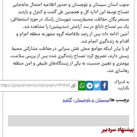
نوب استان سیستان و بلوچستان و صدور اطلاعیه احتمال جابه‌جایی
مساح توسط این اداره کل و همچنین طی گشت و کنترل و بازدید
ستمر یگان حفاظت محیط‌زیست شهرستان راسک در حوزه استحفاظی،
ک سر تمساح نابالغ در سد آرامش (سدپیشین) را مشاهده شد.
تین ادامه داد: پس از رصد بلافاصله گروه مجهز به منطقه اعزام و
دام به زنده‌گیری انجام شد.
و با بیان اینکه جوامع محلی نقش بسزایی در حفاظت مشارکتی محیط
یستی دارند، تصریح کرد: تمساح زنده‌گیری شده پس از بررسی سلامت،
یومتری و تعیین جنسیت به یکی از زیستگاه‌های طبیعی و امن منطقه
هاسازی شد.
 اشتراک
ذارید:
رچسب ها:
سیستان و بلوچستان
،
گاندو
نهاد سردبیر