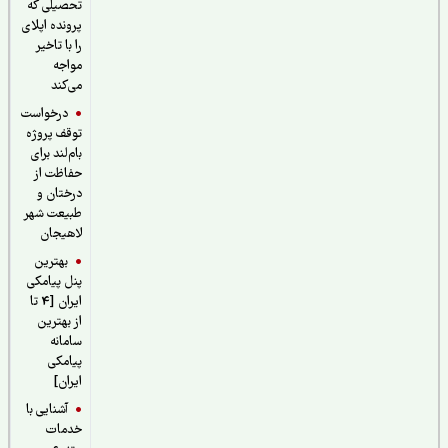
تحصیلی که
پرونده اپلای
را با تاخیر
مواجه
می‌کند
درخواست
توقف پروژه
بام‌لند برای
حفاظت از
درختان و
طبیعت شهر
لاهیجان
بهترین
پنل پیامکی
ایران [4 تا
از بهترین
سامانه
پیامکی
ایران]
آشنایی با
خدمات