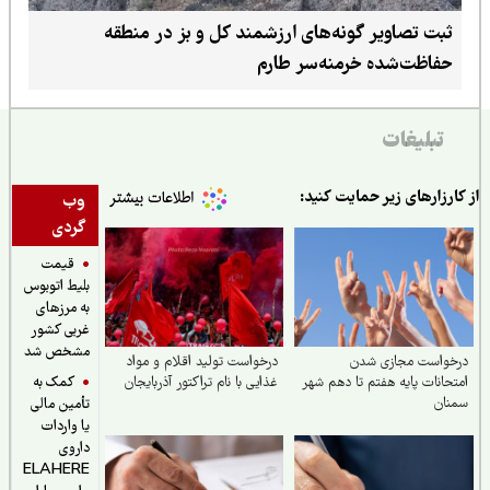
ثبت تصاویر گونه‌های ارزشمند کل و بز در منطقه
حفاظت‌شده خرمنه‌سر طارم
تبلیغات
ارزارهای زیر حمایت کنید:
وب
گردی
قیمت
بلیط اتوبوس
به مرزهای
غربی کشور
مشخص شد
خواست مجازی شدن
درخواست تولید اقلام و مواد
کمک به
حانات پایه هفتم تا دهم شهر
غذایی با نام تراکتور آذربایجان
نان
تأمین مالی
یا واردات
داروی
ELAHERE