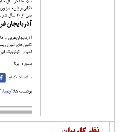
تالاب‌ها
در سال جاری
«کانی‌برازان» نیز 
پس از ۲۰ سال شرایط احیا فراهم شده و نخستین دسته از فلامینگوها در این منطقه اقدام به جوجه‌آوری کرده‌اند.
آذربایجان‌غر
کانون‌های تنوع زیست
احیای اکولوژیک ای
منبع : ایرنا
به اشتراک بگذارید:
برچسب ها:
آرتمیا
،
آ
نظر کاربران