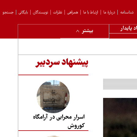
شناسنامه
دربارهٔ ما
ارتباط با ما
همراهی
نظرات
نویسندگان
بایگانی
جستجو
د پایدار
بیشتر
پیشنهاد سردبیر
اسرار محرابی در آرامگاه
کوروش