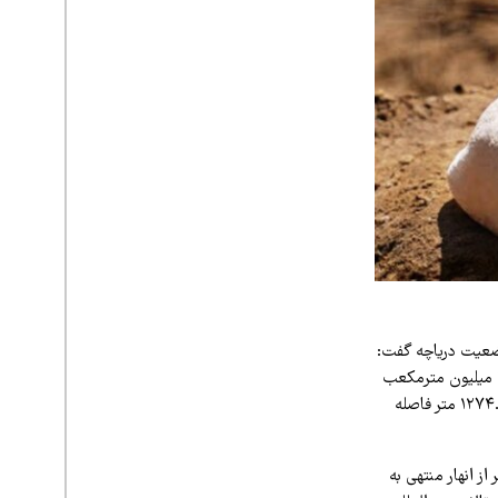
وضعیت دریاچه گفت:
هم‌اکنون به ۴.۲۸ میلیارد مترمکعب رسیده است. این آمار در مقایسه با ۲۴۰ میلیون مترمکعب
در آبان‌ماه سال گذشته، بیانگر افزایش ۱۸ برابری حجم آب است. اگرچه تا رسیدن به تراز اکولوژیک ۱۲۷۴.۱۰ متر فاصله