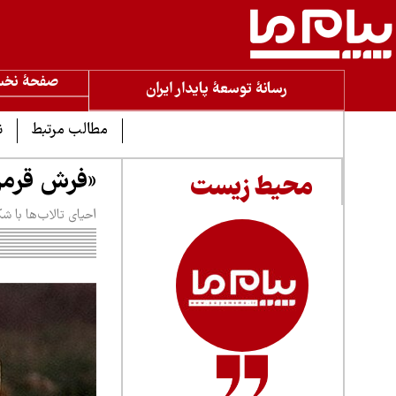
صفحۀ نخ
رسانۀ توسعۀ پایدار ایران
مطالب مرتبط
ن
«فرش قرمز»
محیط زیست
احیای تالاب‌ها با شک