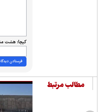
کپچا: هشت منه
مطالب مرتبط