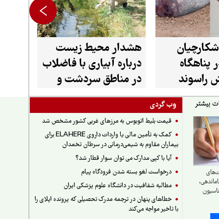
شکارچیان
هشدار محیط زیست
 پناهگاه
درباره آبیاری با فاضلاب
 راسوند
در مناطق سردشت و
میرآباد
وب گردی
قیمت بلیط اتوبوس به مرزهای غربی کشور مشخص شد
کمک به تأمین مالی یا واردات داروی ELAHERE برای
بیماران مقاوم به شیمی‌درمانی در سرطان تخمدان
آیا با کپی مدارک می توان سوار قطار شد؟
درخواست لغو بسته شدن فرودگاه پیام
‌های
ماندهی،
مطالبه شفافیت در دانشگاه علوم پزشکی ایران
ناسیون
خطاهای پنهان در ترجمه مدرک تحصیلی که پرونده اپلای را
با تاخیر مواجه می‌کند