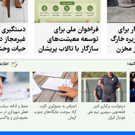
ر برای
فراخوان ملی برای
دستگیری 
ره خارگ
توسعه معیشت‌های
غیرمجاز در
از مخزن
سازگار با تالاب پریشان
حیات وحش
در استان فارس
شازند
نید:
درخواست برکناری امیر
اعتراض به جمع‌آوری کارت
حفظ و ادامه سیاست
.
قلعه‌نویی سرمربی تیم ملی
آزاد سوخت جایگاه‌های جنوب
فعلی شهرداری در سا
فوتبال ایران
کرمان
عقیم‌سازی و واکسی
سگ‌های بلاصاحب